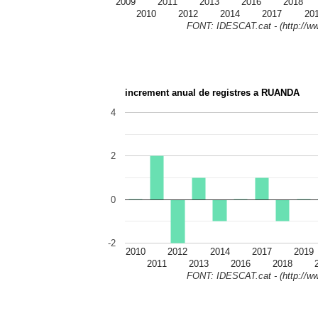
2009
2011
2013
2016
2018
2010
2012
2014
2017
20
FONT: IDESCAT.cat - (http://ww
increment anual de registres a RUANDA
4
2
0
-2
2010
2012
2014
2017
2019
2011
2013
2016
2018
FONT: IDESCAT.cat - (http://ww