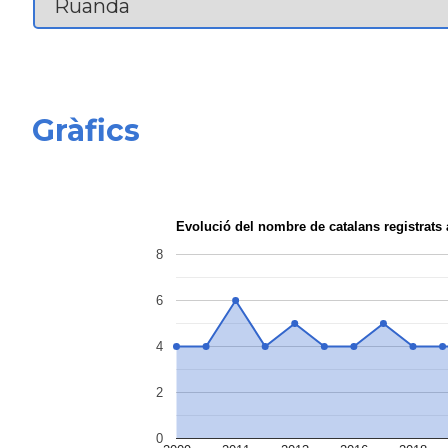
Gràfics
Evolució del nombre de catalans registrat
8
6
4
2
0