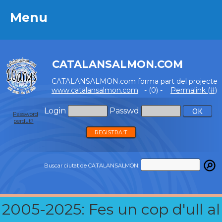
Menu
Menu
CATALANSALMON.COM
CATALANSALMON.com forma part del projecte
www.catalansalmon.com
- (0) -
Permalink (#)
Login
Passwd
Password
perdut?
REGISTRA'T
Buscar ciutat de CATALANSALMON:
2005-2025: Fes un cop d'ull al