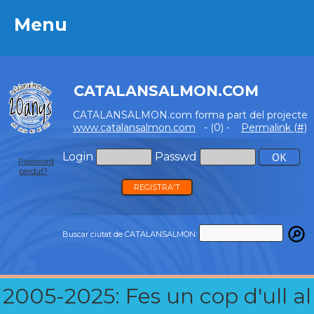
Menu
Menu
CATALANSALMON.COM
CATALANSALMON.com forma part del projecte
www.catalansalmon.com
- (0) -
Permalink (#)
Login
Passwd
Password
perdut?
REGISTRA'T
Buscar ciutat de CATALANSALMON:
2005-2025: Fes un cop d'ull al