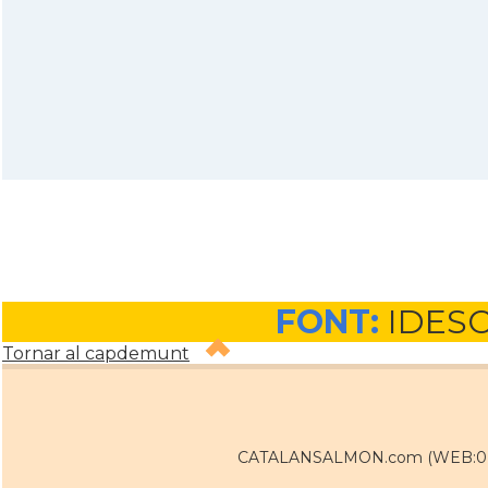
FONT:
IDES
Tornar al capdemunt
CATALANSALMON.com (WEB:0 / 