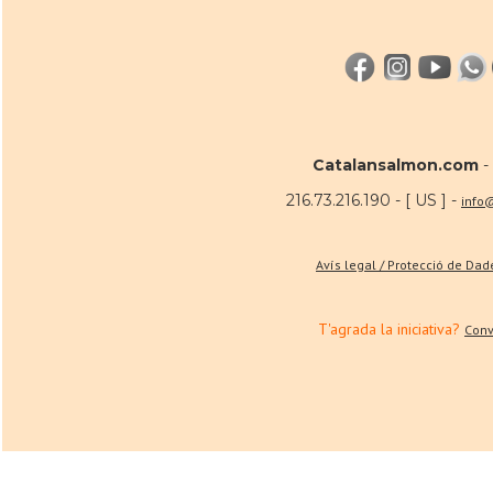
Catalansalmon.com
-
216.73.216.190 - [ US ] -
info
Avís legal / Protecció de Da
T'agrada la iniciativa?
Conv