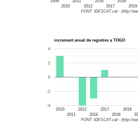
2009
2011
2016
2018
2010
2012
2017
2019
FONT: IDESCAT.cat - (http://ww
increment anual de registres a TOGO
4
2
0
-2
-4
2010
2012
2017
2019
2011
2016
2018
2
FONT: IDESCAT.cat - (http://ww