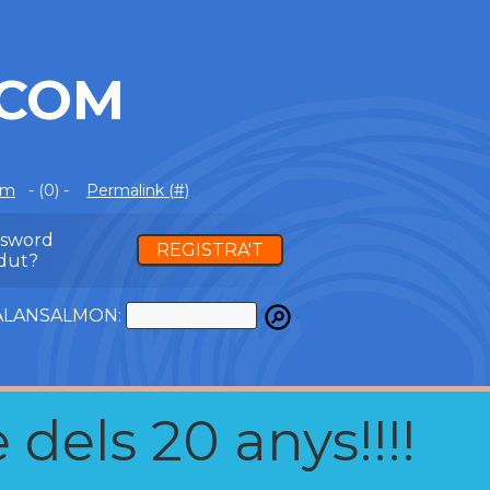
.COM
om
- (0) -
Permalink (#)
ssword
REGISTRA'T
dut?
ATALANSALMON:
 dels 20 anys!!!!