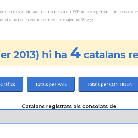
 formen tots els ciutadans amb passaport ESP que es registren a un consolat; 
 els que poden votar, per tant, els majors de 18 anys.
4
r 2013) hi ha
catalans re
Gràfics
Totals per PAÍS
Totals per CONTINENT
Catalans registrats als consolats de