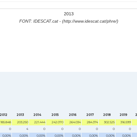
2013
FONT: IDESCAT.cat - (http://www.idescat.cat/phre/)
2012
2013
2014
2015
2016
2017
2018
2019
185.848
203.250
221.444
242.070
264.034
284.374
302.525
316.599
0
4
0
0
0
0
0
0
0,00%
0,00%
0,00%
0,00%
0,00%
0,00%
0,00%
0,00%