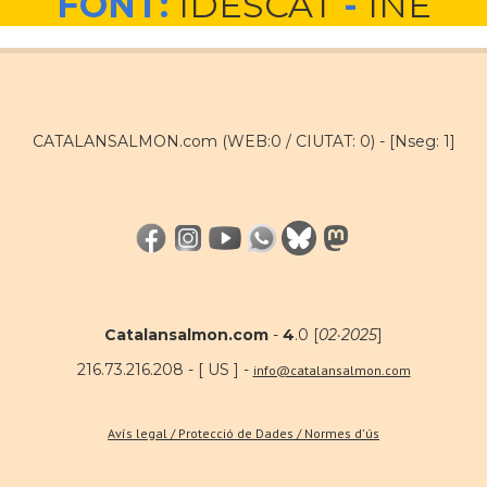
FONT:
IDESCAT
-
INE
CATALANSALMON.com (WEB:0 / CIUTAT: 0) -
[Nseg: 1]
Catalansalmon.com
-
4
.0 [
02·2025
]
216.73.216.208 - [ US ] -
info@catalansalmon.com
Avís legal / Protecció de Dades / Normes d'ús