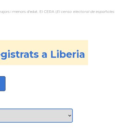
majors i menors d'edat. El CERA (
El censo electoral de españoles
gistrats a Liberia