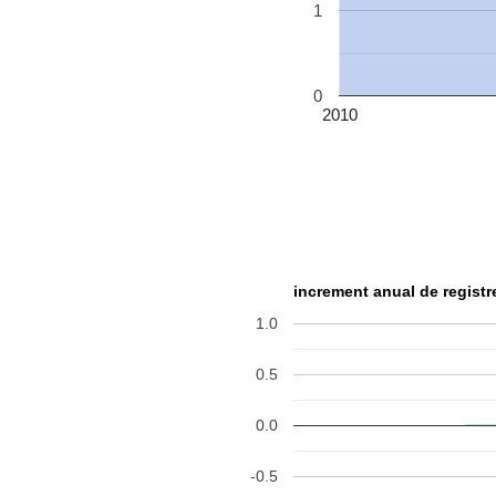
1
0
2010
increment anual de registr
1.0
0.5
0.0
-0.5