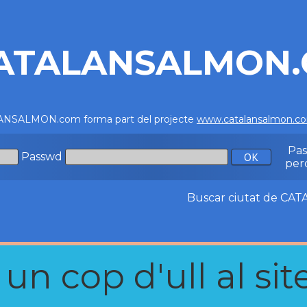
ATALANSALMON
NSALMON.com forma part del projecte
www.catalansalmon.c
Pa
Passwd
per
Buscar ciutat de C
n cop d'ull al site