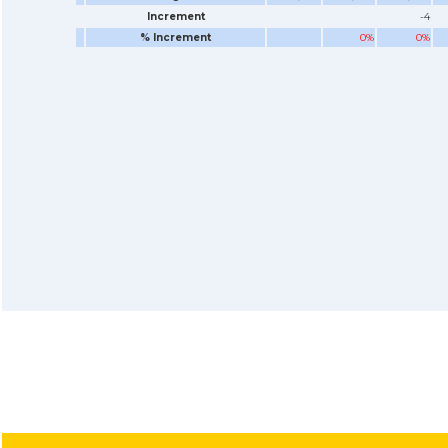
Increment
-4
% Increment
0%
0%