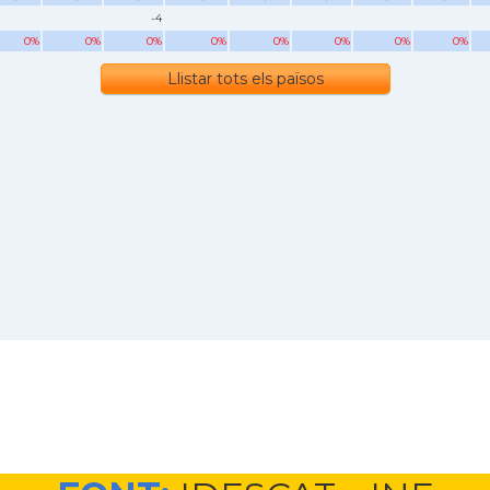
-4
0%
0%
0%
0%
0%
0%
0%
0%
Llistar tots els països