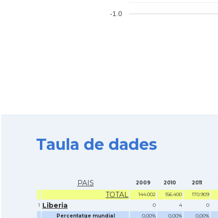
-1.0
Taula de dades
PAIS
2009
2010
2011
TOTAL
144.002
156.400
170.909
Liberia
1
0
4
0
Percentatge mundial
0,00%
0,00%
0,00%