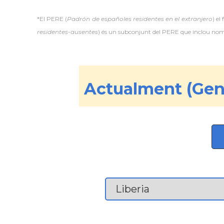
*El PERE (
Padrón de españoles residentes en el extranjero
) el
residentes-ausentes
) és un subconjunt del PERE que inclou només
Actualment (Gene