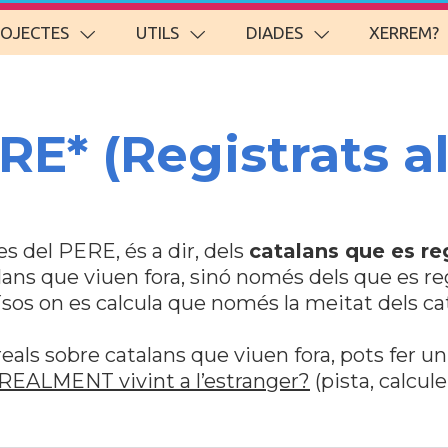
ROJECTES
UTILS
DIADES
XERREM?
RE* (Registrats a
s del PERE, és a dir, dels
catalans que es re
lans que viuen fora, sinó només dels que es regi
ïsos on es calcula que només la meitat dels ca
reals sobre catalans que viuen fora, pots fer un
 REALMENT vivint a l’estranger?
(pista, calcul