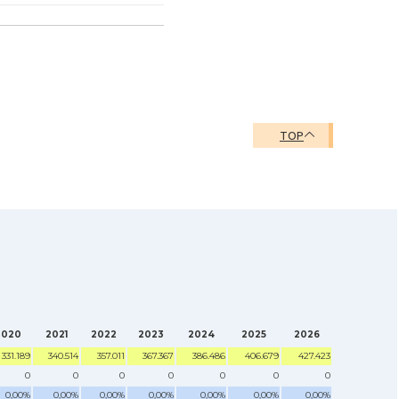
TOP
2020
2021
2022
2023
2024
2025
2026
331.189
340.514
357.011
367.367
386.486
406.679
427.423
0
0
0
0
0
0
0
0,00%
0,00%
0,00%
0,00%
0,00%
0,00%
0,00%