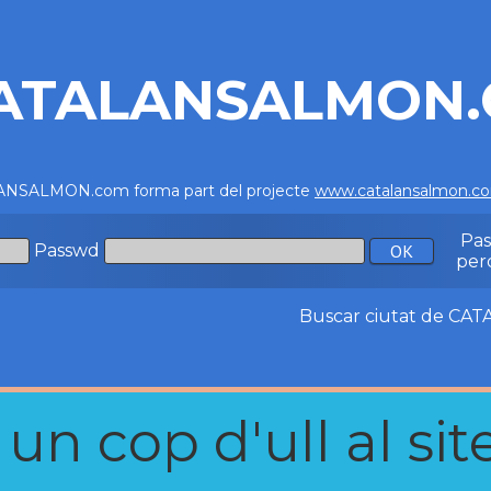
ATALANSALMON
NSALMON.com forma part del projecte
www.catalansalmon.c
Pa
Passwd
per
Buscar ciutat de C
n cop d'ull al site