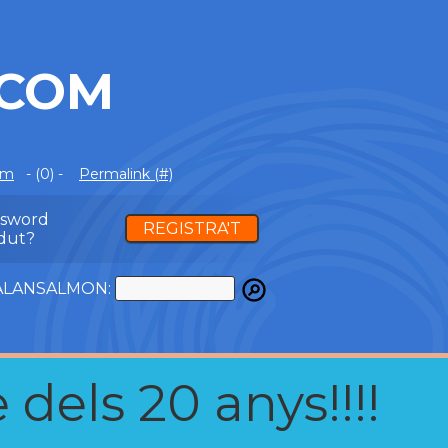
.COM
om
- (0) -
Permalink (#)
ssword
REGISTRA'T
dut?
ATALANSALMON:
 dels 20 anys!!!!