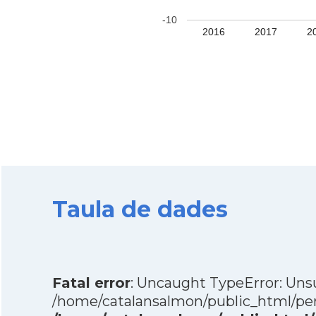
-10
2016
2017
2
Taula de dades
Fatal error
: Uncaught TypeError: Unsu
/home/catalansalmon/public_html/pere