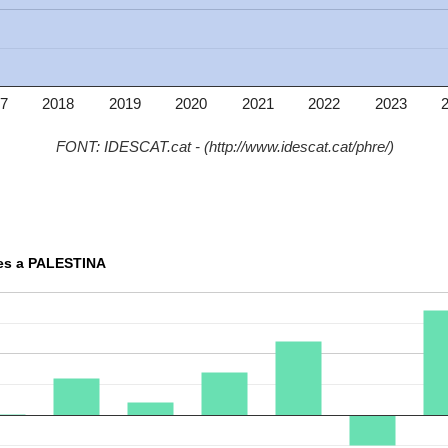
7
2018
2019
2020
2021
2022
2023
FONT: IDESCAT.cat - (http://www.idescat.cat/phre/)
res a PALESTINA