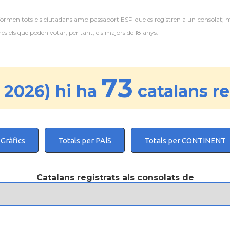
 formen tots els ciutadans amb passaport ESP que es registren a un consolat; 
 els que poden votar, per tant, els majors de 18 anys.
73
 2026) hi ha
catalans re
Gràfics
Totals per PAÍS
Totals per CONTINENT
Catalans registrats als consolats de