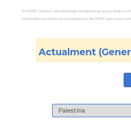
*El PERE (
Padrón de españoles residentes en el extranjero
) el
residentes-ausentes
) és un subconjunt del PERE que inclou només
Actualment (Gener