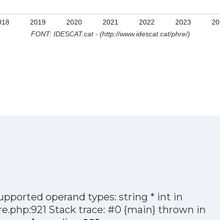
018
2019
2020
2021
2022
2023
20
FONT: IDESCAT.cat - (http://www.idescat.cat/phre/)
pported operand types: string * int in
.php:921 Stack trace: #0 {main} thrown in