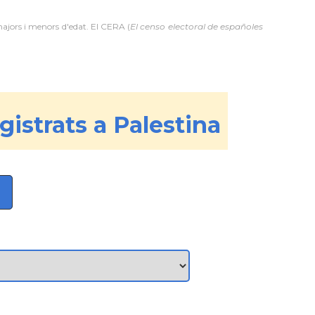
majors i menors d'edat. El CERA (
El censo electoral de españoles
gistrats a Palestina