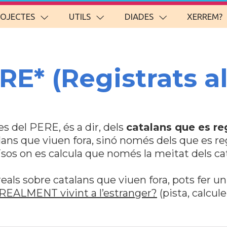
ROJECTES
UTILS
DIADES
XERREM?
RE* (Registrats a
s del PERE, és a dir, dels
catalans que es re
lans que viuen fora, sinó només dels que es regi
ïsos on es calcula que només la meitat dels ca
reals sobre catalans que viuen fora, pots fer un
 REALMENT vivint a l’estranger?
(pista, calcul