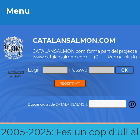
Menu
Menu
CATALANSALMON.COM
CATALANSALMON.com forma part del projecte
www.catalansalmon.com
- (0) -
Permalink (#)
Login
Passwd
Password
perdut?
REGISTRA'T
Buscar ciutat de CATALANSALMON:
2005-2025: Fes un cop d'ull al