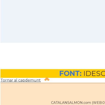
FONT:
IDES
Tornar al capdemunt
CATALANSALMON.com (WEB:0 / 