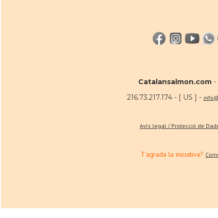
Catalansalmon.com
-
216.73.217.174 - [ US ] -
info
Avís legal / Protecció de Da
T'agrada la iniciativa?
Conv