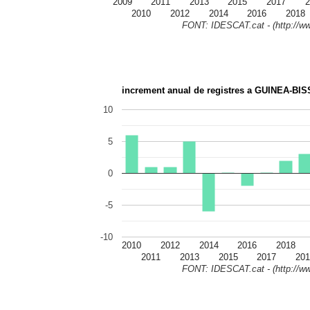
2009
2011
2013
2015
2017
2
2010
2012
2014
2016
2018
FONT: IDESCAT.cat - (http://ww
increment anual de registres a GUINEA-BI
10
5
0
-5
-10
2010
2012
2014
2016
2018
2011
2013
2015
2017
201
FONT: IDESCAT.cat - (http://ww