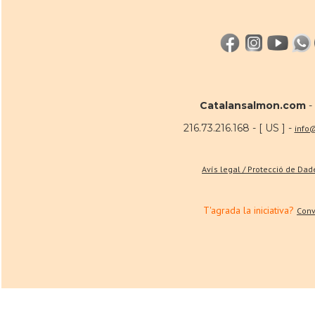
Catalansalmon.com
-
216.73.216.168 - [ US ] -
info
Avís legal / Protecció de Da
T'agrada la iniciativa?
Conv