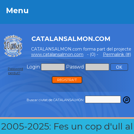
Menu
Menu
CATALANSALMON.COM
CATALANSALMON.com forma part del projecte
www.catalansalmon.com
- (0) -
Permalink (#)
Login
Passwd
Password
perdut?
REGISTRA'T
Buscar ciutat de CATALANSALMON:
2005-2025: Fes un cop d'ull al