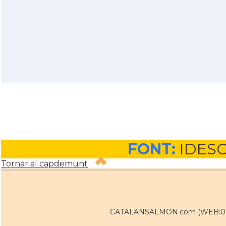
FONT:
IDES
Tornar al capdemunt
CATALANSALMON.com (WEB:0 / 