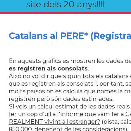
site dels 20 anys!!!!
Catalans al PERE* (Registra
En aquests gràfics es mostren les dades de
es registren als consolats
.
Això no vol dir que siguin tots els catalan
que es registren als consolats i, per tant, s
molts països on es calcula que només la me
registren però són dades estimades.
Si vols un càlcul estimat de les dades reals
fer un cop d'ull a l'informe que vam fer a 
REALMENT vivint a l’estranger?
(pista, ca
850.000, depenent de les consideracions).