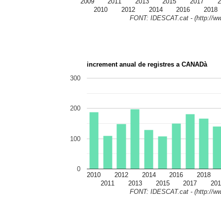
2009
2011
2013
2015
2017
2
2010
2012
2014
2016
2018
FONT: IDESCAT.cat - (http://ww
increment anual de registres a CANADà
300
200
100
0
2010
2012
2014
2016
2018
2011
2013
2015
2017
201
FONT: IDESCAT.cat - (http://ww