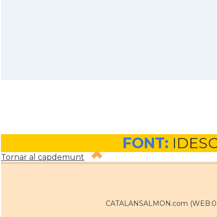
FONT:
IDES
Tornar al capdemunt
CATALANSALMON.com (WEB:0 / 