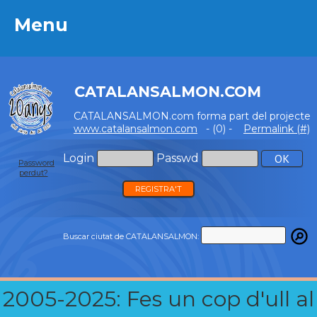
Menu
Menu
CATALANSALMON.COM
CATALANSALMON.com forma part del projecte
www.catalansalmon.com
- (0) -
Permalink (#)
Login
Passwd
Password
perdut?
REGISTRA'T
Buscar ciutat de CATALANSALMON:
2005-2025: Fes un cop d'ull al