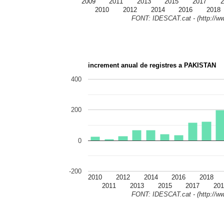
2009
2011
2013
2015
2017
2
2010
2012
2014
2016
2018
FONT: IDESCAT.cat - (http://ww
increment anual de registres a PAKISTAN
400
200
0
-200
2010
2012
2014
2016
2018
2011
2013
2015
2017
201
FONT: IDESCAT.cat - (http://ww