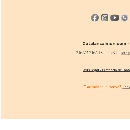
Catalansalmon.com
-
216.73.216.213 - [ US ] -
info
Avís legal / Protecció de Da
T'agrada la iniciativa?
Conv