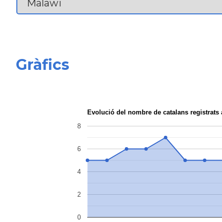
Gràfics
Evolució del nombre de catalans registrat
8
6
4
2
0