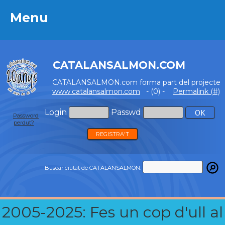
Menu
Menu
CATALANSALMON.COM
CATALANSALMON.com forma part del projecte
www.catalansalmon.com
- (0) -
Permalink (#)
Login
Passwd
Password
perdut?
REGISTRA'T
Buscar ciutat de CATALANSALMON:
2005-2025: Fes un cop d'ull al