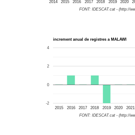
2014
2015
2016
2017
2018
2019
2020
2
FONT: IDESCAT.cat - (http://ww
increment anual de registres a MALAWI
4
2
0
-2
2015
2016
2017
2018
2019
2020
2021
FONT: IDESCAT.cat - (http://ww