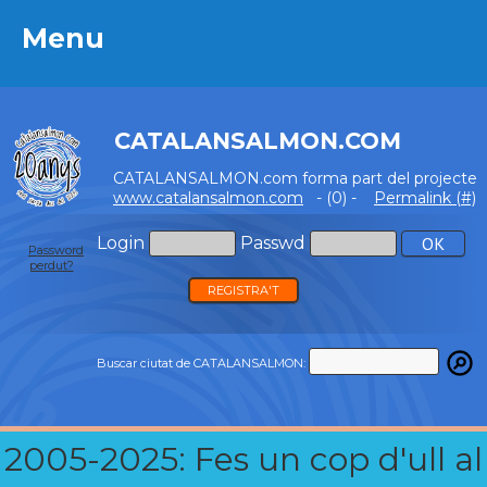
Menu
Menu
CATALANSALMON.COM
CATALANSALMON.com forma part del projecte
www.catalansalmon.com
- (0) -
Permalink (#)
Login
Passwd
Password
perdut?
REGISTRA'T
Buscar ciutat de CATALANSALMON:
2005-2025: Fes un cop d'ull al