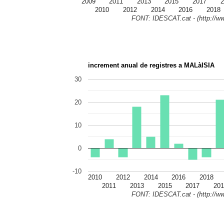
2009
2011
2013
2015
2017
2
2010
2012
2014
2016
2018
FONT: IDESCAT.cat - (http://ww
increment anual de registres a MALàISIA
30
20
10
0
-10
2010
2012
2014
2016
2018
2011
2013
2015
2017
201
FONT: IDESCAT.cat - (http://ww