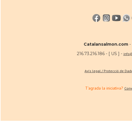
Catalansalmon.com
-
216.73.216.186 - [ US ] -
info
Avís legal / Protecció de Da
T'agrada la iniciativa?
Conv