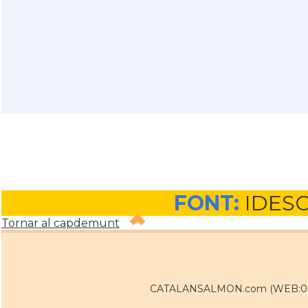
FONT:
IDES
Tornar al capdemunt
CATALANSALMON.com (WEB:0 / 