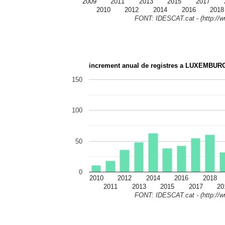
2009
2011
2013
2015
2017
2010
2012
2014
2016
2018
FONT: IDESCAT.cat - (http://ww
increment anual de registres a LUXEMBUR
150
100
50
0
2010
2012
2014
2016
2018
2011
2013
2015
2017
20
FONT: IDESCAT.cat - (http://ww