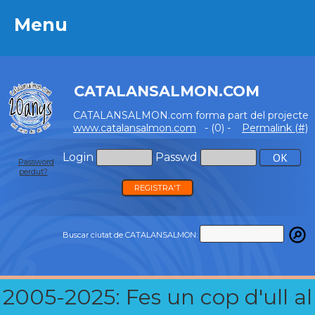
Menu
Menu
CATALANSALMON.COM
CATALANSALMON.com forma part del projecte
www.catalansalmon.com
- (0) -
Permalink (#)
Login
Passwd
Password
perdut?
REGISTRA'T
Buscar ciutat de CATALANSALMON:
2005-2025: Fes un cop d'ull al