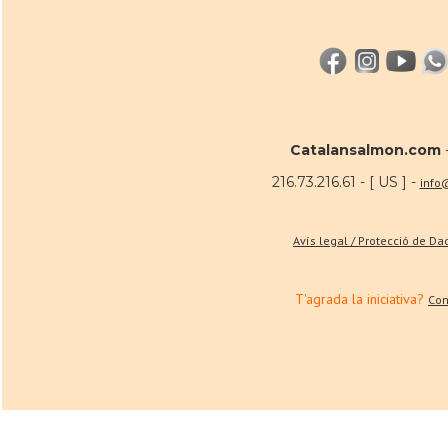
Catalansalmon.com
216.73.216.61 - [ US ] -
info
Avís legal / Protecció de D
T'agrada la iniciativa?
Con