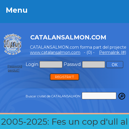
Menu
Menu
CATALANSALMON.COM
CATALANSALMON.com forma part del projecte
www.catalansalmon.com
- (0) -
Permalink (#)
Login
Passwd
Password
perdut?
REGISTRA'T
Buscar ciutat de CATALANSALMON:
2005-2025: Fes un cop d'ull al