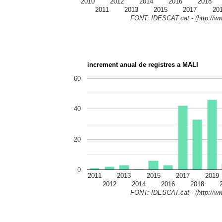
2010
2012
2014
2016
2018
2011
2013
2015
2017
20
FONT: IDESCAT.cat - (http://ww
increment anual de registres a MALI
60
40
20
0
2011
2013
2015
2017
2019
2012
2014
2016
2018
FONT: IDESCAT.cat - (http://ww