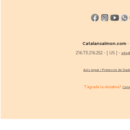
Catalansalmon.com
-
216.73.216.252 - [ US ] -
info
Avís legal / Protecció de Da
T'agrada la iniciativa?
Conv