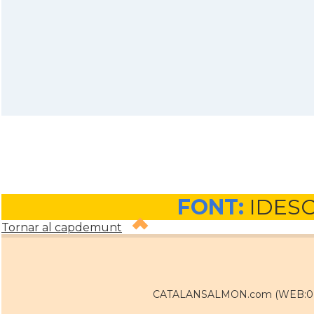
FONT:
IDES
Tornar al capdemunt
CATALANSALMON.com (WEB:0 / 