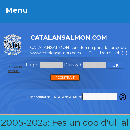
Menu
Menu
CATALANSALMON.COM
CATALANSALMON.com forma part del projecte
www.catalansalmon.com
- (0) -
Permalink (#)
Login
Passwd
Password
perdut?
REGISTRA'T
Buscar ciutat de CATALANSALMON:
2005-2025: Fes un cop d'ull al