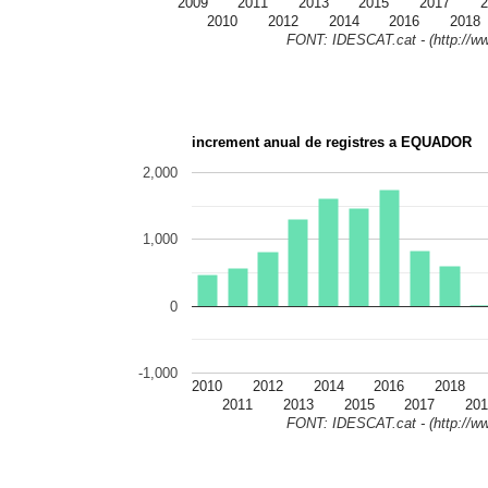
2009
2011
2013
2015
2017
2
2010
2012
2014
2016
2018
FONT: IDESCAT.cat - (http://ww
increment anual de registres a EQUADOR
2,000
1,000
0
-1,000
2010
2012
2014
2016
2018
2011
2013
2015
2017
201
FONT: IDESCAT.cat - (http://ww