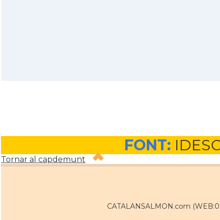
FONT:
IDES
Tornar al capdemunt
CATALANSALMON.com (WEB:0 / 