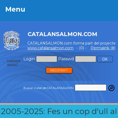
Menu
Menu
CATALANSALMON.COM
CATALANSALMON.com forma part del projecte
www.catalansalmon.com
- (0) -
Permalink (#)
Login
Passwd
Password
perdut?
REGISTRA'T
Buscar ciutat de CATALANSALMON:
2005-2025: Fes un cop d'ull al