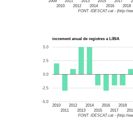
2009
2011
2013
2015
2017
2
2010
2012
2014
2016
2018
FONT: IDESCAT.cat - (http://ww
increment anual de registres a LíBIA
5.0
2.5
0.0
-2.5
-5.0
2010
2012
2014
2016
2018
2011
2013
2015
2017
201
FONT: IDESCAT.cat - (http://ww