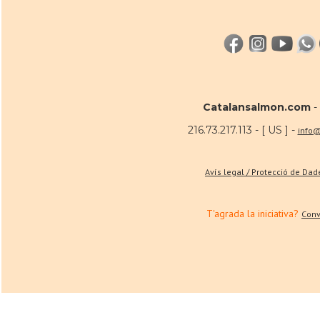
Catalansalmon.com
-
216.73.217.113 - [ US ] -
info
Avís legal / Protecció de Da
T'agrada la iniciativa?
Conv