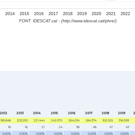
3
2014
2015
2016
2017
2018
2019
2020
2021
2022
FONT: IDESCAT.cat - (http://www.idescat.cat/phre/)
2012
2013
2014
2015
2016
2017
2018
2019
185.848
203.250
221.444
242.070
264.034
284.374
302.525
316.599
18
16
21
24
38
48
47
43
0,00%
0,00%
0,00%
0,00%
0,00%
0,00%
0,00%
0,00%