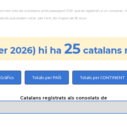
 formen tots els ciutadans amb passaport ESP que es registren a un consolat; 
 els que poden votar, per tant, els majors de 18 anys.
25
r 2026) hi ha
catalans 
Gràfics
Totals per PAÍS
Totals per CONTINENT
Catalans registrats als consolats de