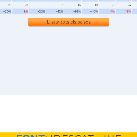
+5
-2
+5
+3
+14
+10
-1
-4
+20%
-8%
+20%
+12%
+56%
+40%
-4%
-16%
Llistar tots els països