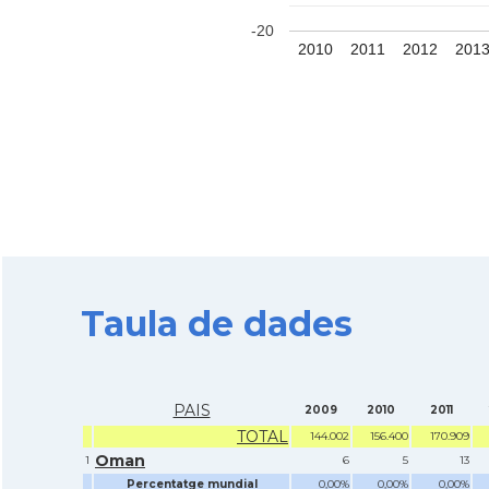
-20
2010
2011
2012
201
Taula de dades
PAIS
2009
2010
2011
TOTAL
144.002
156.400
170.909
Oman
1
6
5
13
Percentatge mundial
0,00%
0,00%
0,00%