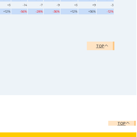
+3
-14
-7
-9
+3
+9
-3
+12%
-56%
-28%
-36%
+12%
+36%
-12%
TOP
TOP