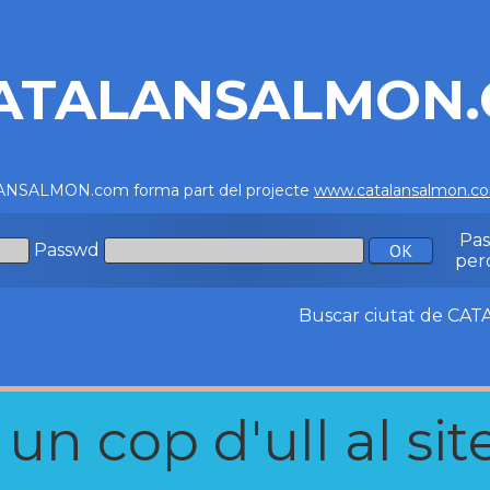
ATALANSALMON
NSALMON.com forma part del projecte
www.catalansalmon.c
Pa
Passwd
per
Buscar ciutat de C
n cop d'ull al site