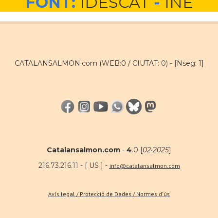
FONT:
IDESCAT
-
INE
CATALANSALMON.com (WEB:0 / CIUTAT: 0) -
[Nseg: 1]
Catalansalmon.com
-
4
.0 [
02·2025
]
216.73.216.11 - [ US ] -
info@catalansalmon.com
Avís legal / Protecció de Dades / Normes d'ús