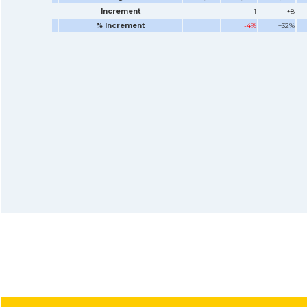
Increment
-1
+8
% Increment
-4%
+32%