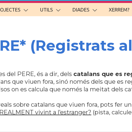
ROJECTES
UTILS
DIADES
XERREM?
RE* (Registrats a
s del PERE, és a dir, dels
catalans que es re
lans que viuen fora, sinó només dels que es regi
ïsos on es calcula que només la meitat dels ca
reals sobre catalans que viuen fora, pots fer un
 REALMENT vivint a l’estranger?
(pista, calcul