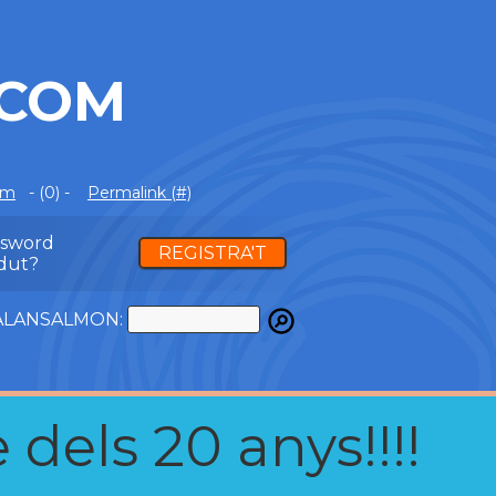
.COM
om
- (0) -
Permalink (#)
ssword
REGISTRA'T
dut?
ATALANSALMON:
 dels 20 anys!!!!