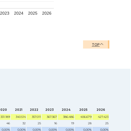
2023
2024
2025
2026
TOP
2020
2021
2022
2023
2024
2025
2026
331.189
340.514
357.011
367.367
386.486
406.679
427.423
46
32
25
16
19
28
25
0,00%
0,00%
0,00%
0,00%
0,00%
0,00%
0,00%