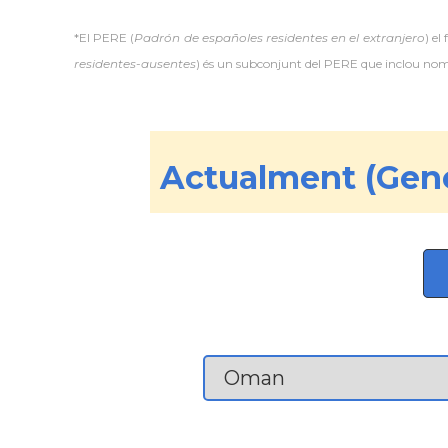
*El PERE (
Padrón de españoles residentes en el extranjero
) el
residentes-ausentes
) és un subconjunt del PERE que inclou només
Actualment (Gene