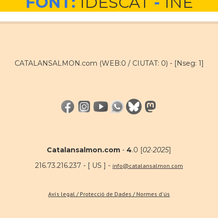
FONT:
IDESCAT
-
INE
CATALANSALMON.com (WEB:0 / CIUTAT: 0) -
[Nseg: 1]
Catalansalmon.com
-
4
.0 [
02·2025
]
216.73.216.237 - [ US ] -
info@catalansalmon.com
Avís legal / Protecció de Dades / Normes d'ús