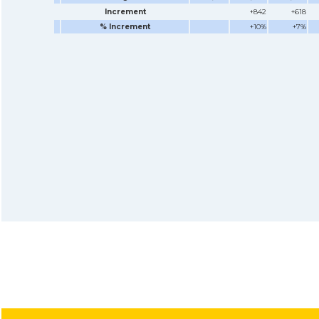
Increment
+842
+618
% Increment
+10%
+7%