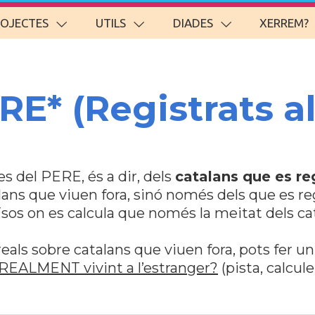
ROJECTES
UTILS
DIADES
XERREM?
RE* (Registrats a
s del PERE, és a dir, dels
catalans que es re
lans que viuen fora, sinó només dels que es regi
ïsos on es calcula que només la meitat dels ca
reals sobre catalans que viuen fora, pots fer un
 REALMENT vivint a l’estranger?
(pista, calcul