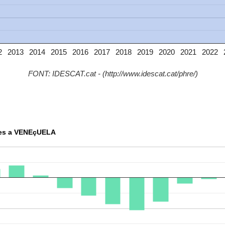
2
2013
2014
2015
2016
2017
2018
2019
2020
2021
2022
FONT: IDESCAT.cat - (http://www.idescat.cat/phre/)
tres a VENEçUELA