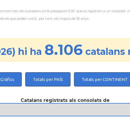
 formen tots els ciutadans amb passaport ESP que es registren a un consolat; 
 els que poden votar, per tant, els majors de 18 anys.
8.106
26) hi ha
catalans 
Gràfics
Totals per PAÍS
Totals per CONTINENT
Catalans registrats als consolats de