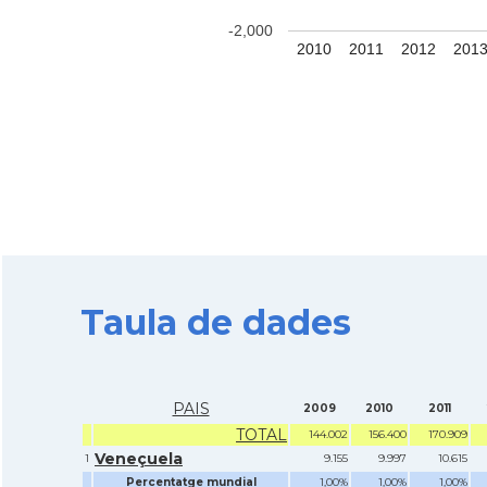
-2,000
2010
2011
2012
201
Taula de dades
PAIS
2009
2010
2011
TOTAL
144.002
156.400
170.909
Veneçuela
1
9.155
9.997
10.615
Percentatge mundial
1,00%
1,00%
1,00%