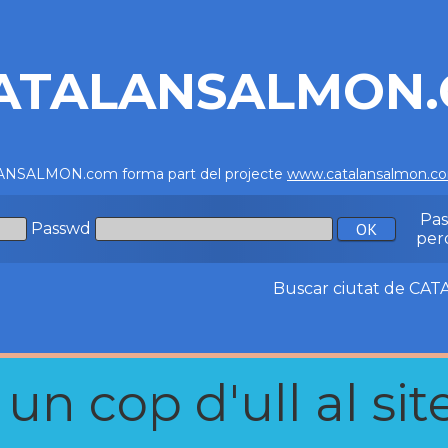
ATALANSALMON
NSALMON.com forma part del projecte
www.catalansalmon.c
Pa
Passwd
per
Buscar ciutat de C
n cop d'ull al site