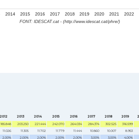
3
2014
2015
2016
2017
2018
2019
2020
2021
2022
FONT: IDESCAT.cat - (http://www.idescat.cat/phre/)
2012
2013
2014
2015
2016
2017
2018
2019
185.848
203.250
221.444
242.070
264.034
284.374
302.525
316.599
11.026
11.305
11.702
11.779
11.444
10.860
10.007
8.953
2,00%
2,00%
2,00%
2,00%
2,00%
3,00%
3,00%
4,00%