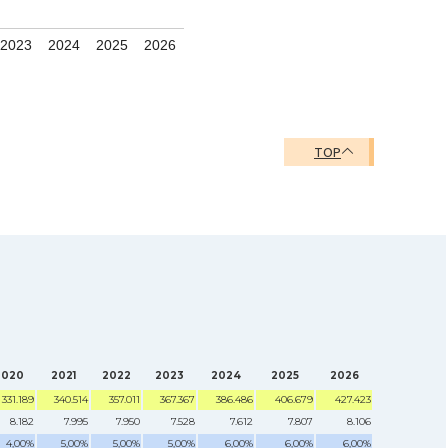
2023
2024
2025
2026
TOP
2020
2021
2022
2023
2024
2025
2026
331.189
340.514
357.011
367.367
386.486
406.679
427.423
8.182
7.995
7.950
7.528
7.612
7.807
8.106
4,00%
5,00%
5,00%
5,00%
6,00%
6,00%
6,00%