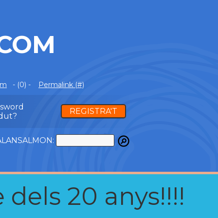
.COM
om
- (0) -
Permalink (#)
ssword
REGISTRA'T
dut?
ATALANSALMON:
 dels 20 anys!!!!