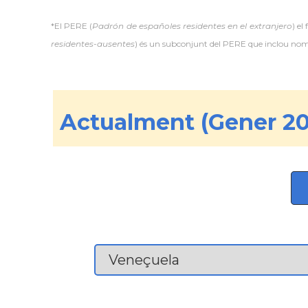
*El PERE (
Padrón de españoles residentes en el extranjero
) el
residentes-ausentes
) és un subconjunt del PERE que inclou només
Actualment (Gener 20