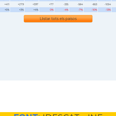
+411
+279
+397
+77
-335
-584
-853
-1054
+5%
+3%
+4%
0%
-4%
-7%
-10%
-13%
Llistar tots els països