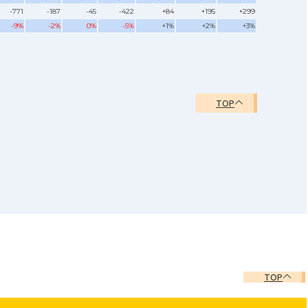
-771
-187
-45
-422
+84
+195
+299
-9%
-2%
0%
-5%
+1%
+2%
+3%
TOP
TOP