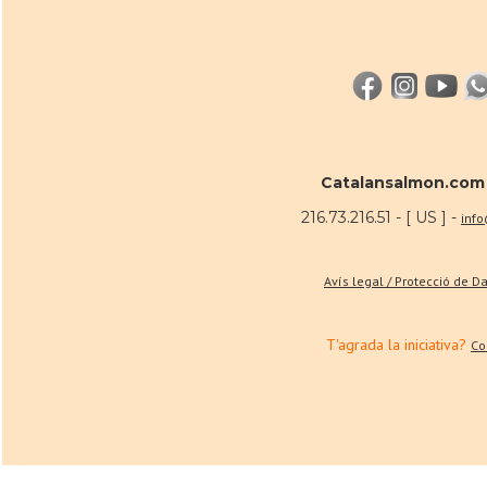
Catalansalmon.com
216.73.216.51 - [ US ] -
inf
Avís legal / Protecció de D
T'agrada la iniciativa?
Co