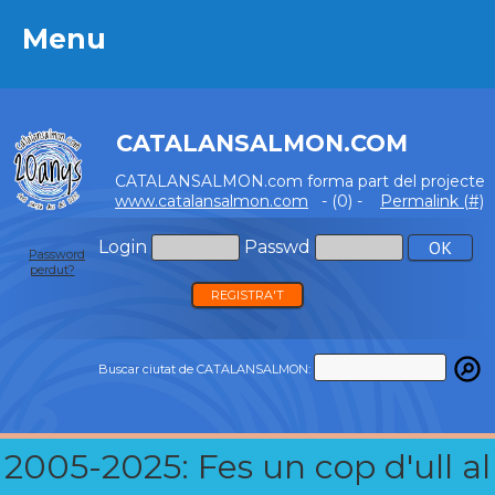
Menu
Menu
CATALANSALMON.COM
CATALANSALMON.com forma part del projecte
www.catalansalmon.com
- (0) -
Permalink (#)
Login
Passwd
Password
perdut?
REGISTRA'T
Buscar ciutat de CATALANSALMON:
2005-2025: Fes un cop d'ull al