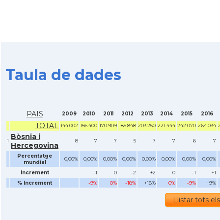
Taula de dades
PAIS
2009
2010
2011
2012
2013
2014
2015
2016
TOTAL
144.002
156.400
170.909
185.848
203.250
221.444
242.070
264.034
Bòsnia i
1
8
7
7
5
7
7
6
7
Hercegovina
Percentatge
0,00%
0,00%
0,00%
0,00%
0,00%
0,00%
0,00%
0,00%
mundial
Increment
-1
0
-2
+2
0
-1
+1
% Increment
-9%
0%
-18%
+18%
0%
-9%
+9%
Llistar tots el