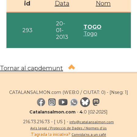
id
Data
Nom
20-
TOGO
293
01-
Togo
2013
Tornar al capdemunt
CATALANSALMON.com (WEB:0 / CIUTAT: 0) -
[Nseg: 1]
Catalansalmon.com
-
4
.0 [
02·2025
]
216.73.216.73 - [ US ] -
info@catalansalmon.com
Avís legal / Protecció de Dades / Normes d'ús
T'agrada la iniciativa?
Convida'ns a un café