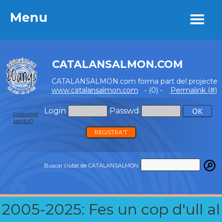
Menu
Menu
CATALANSALMON.COM
CATALANSALMON.com forma part del projecte
www.catalansalmon.com
- (0) -
Permalink (#)
Login
Passwd
Password
perdut?
REGISTRA'T
Buscar ciutat de CATALANSALMON:
2005-2025: Fes un cop d'ull al