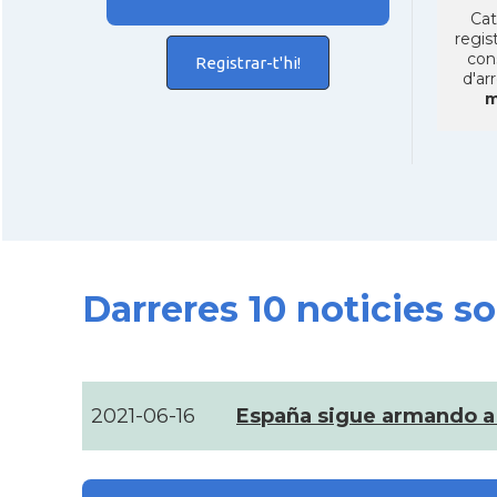
Cat
regist
con
Registrar-t'hi!
d'ar
m
Darreres 10 noticies 
2021-06-16
España sigue armando a 