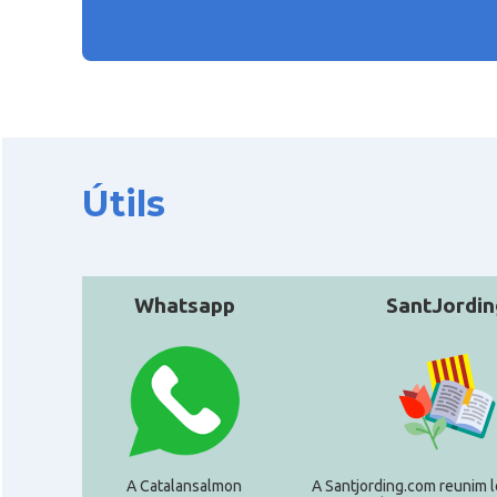
Útils
Whatsapp
SantJordin
A Catalansalmon
A Santjording.com reunim l