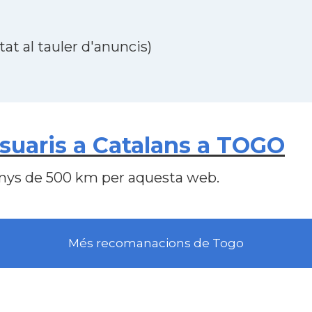
at al tauler d'anuncis)
uaris a Catalans a TOGO
nys de 500 km per aquesta web.
Més recomanacions de Togo