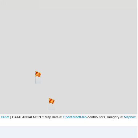
lau
Leaflet
| CATALANSALMON :: Map data ©
OpenStreetMap
contributors, Imagery ©
Mapbox