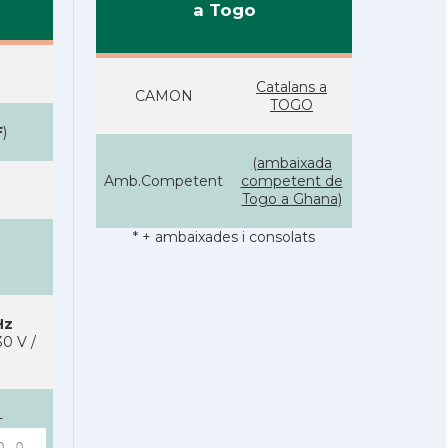
a Togo
Catalans a
CAMON
TOGO
F
)
(ambaixada
Amb.Competent
competent de
Togo a Ghana)
* + ambaixades i consolats
Hz
0 V /
-