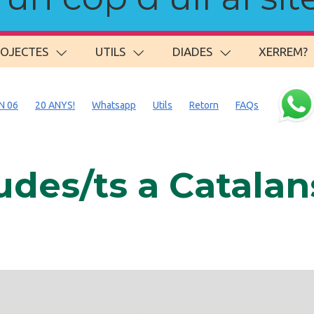
ROJECTES
UTILS
DIADES
XERREM?
N 06
20 ANYS!
Whatsapp
Utils
Retorn
FAQs
des/ts a Catala