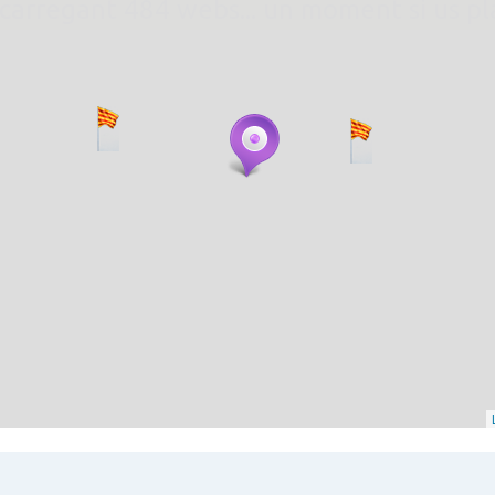
. carregant 484 webs... un moment si us p