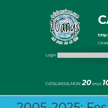
C
http
Catal
Login
20
1
CATALANSALMON:
anys
2005-2025: Fes u