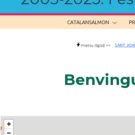
CATALANSALMON
P
menu ràpid >>
SANT JOA
Benvingu
+
−