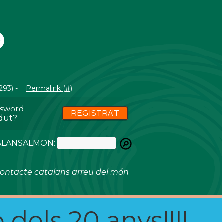
O
293) -
Permalink (#)
ssword
REGISTRA'T
dut?
ATALANSALMON:
ontacte catalans arreu del món
 dels 20 anys!!!!