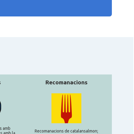
s
Recomanacions
s amb
Recomanacions de catalansalmon;
s amb la