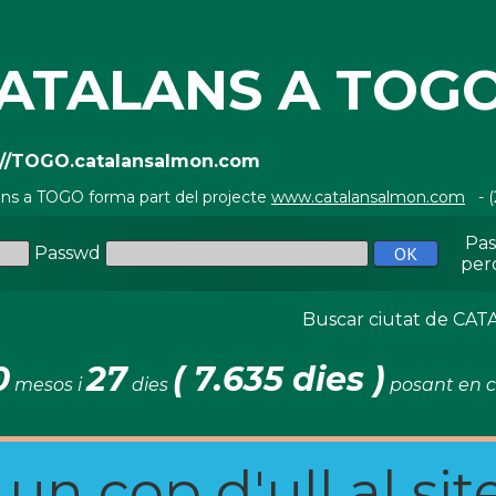
ATALANS A TOG
://TOGO.catalansalmon.com
ans a TOGO forma part del projecte
www.catalansalmon.com
- (
Pa
Passwd
per
Buscar ciutat de C
0
27
( 7.635 dies )
mesos i
dies
posant en c
n cop d'ull al site