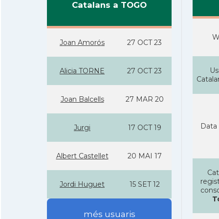
Catalans a TOGO
W
Joan Amorós
27 OCT 23
Us
Alicia TORNE
27 OCT 23
Catal
Joan Balcells
27 MAR 20
Data 
Jurgi
17 OCT 19
Albert Castellet
20 MAI 17
Cat
regist
Jordi Huguet
15 SET 12
conso
T
més usuaris