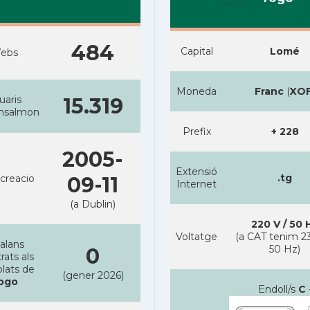
484
Capital
Lomé
ebs
Moneda
Franc
(
XO
uaris
15.319
ansalmon
Prefix
+ 228
2005-
Extensió
.tg
creacio
09-11
Internet
(a Dublin)
220 V / 50 
Voltatge
(a CAT tenim 23
alans
50 Hz)
0
rats als
lats de
(gener 2026)
ogo
Endoll/s
C