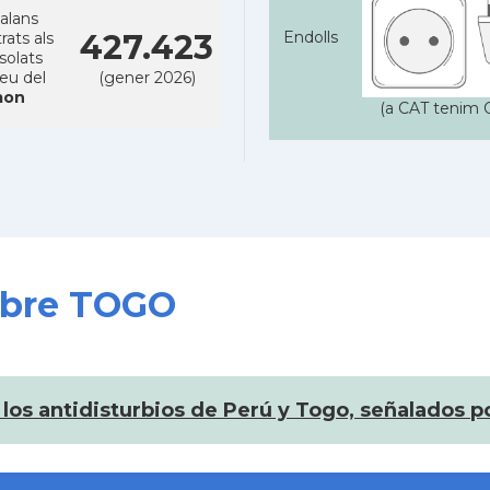
alans
427.423
Endolls
rats als
solats
reu del
(gener 2026)
on
(a CAT tenim C
sobre TOGO
los antidisturbios de Perú y Togo, señalados 