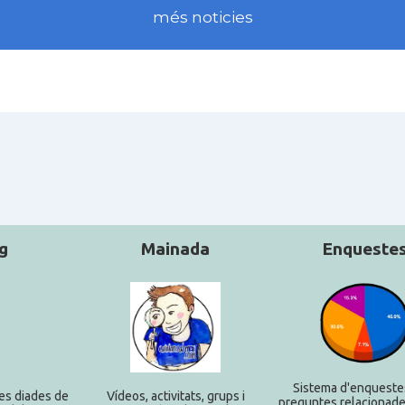
més noticies
g
Mainada
Enqueste
Sistema d'enqueste
es diades de
Ví­deos, activitats, grups i
preguntes relacionade