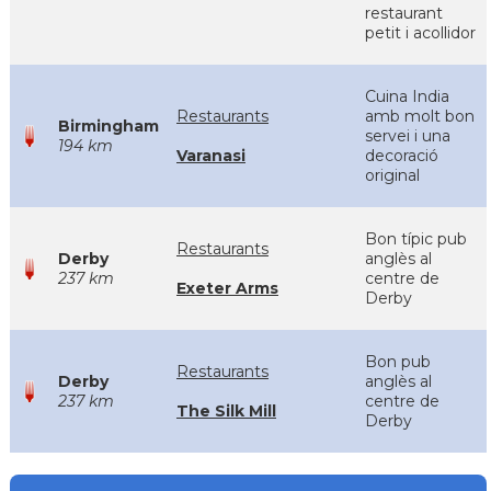
restaurant
petit i acollidor
Cuina India
Restaurants
amb molt bon
Birmingham
servei i una
194 km
Varanasi
decoració
original
Bon típic pub
Restaurants
Derby
anglès al
237 km
centre de
Exeter Arms
Derby
Bon pub
Restaurants
Derby
anglès al
237 km
centre de
The Silk Mill
Derby