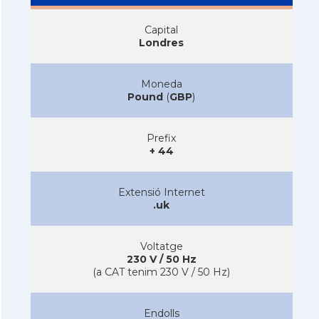
Capital
Londres
Moneda
Pound
(
GBP
)
Prefix
+ 44
Extensió Internet
.uk
Voltatge
230 V / 50 Hz
(a CAT tenim 230 V / 50 Hz)
Endolls