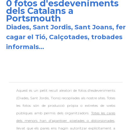
0 fotos d'esdeveniments
dels Catalans a
Portsmouth
Diades, Sant Jordis, Sant Joans, fer
cagar el Tió, Calçotades, trobades
informals...
Aquest és un petit recull aleatori de
fotos d'esdeveniments
(Diades, Sant Jordis, Tions) recopilades als nostre sites. Totes
les fotos són de producció pròpia o extretes de webs
públiques amb permís dels organitzadors.
Totes les cares
dels menors han d'aparèixer pixelades o distorsionades
,
llevat que els pares ens hagin autoritzar explícitament a