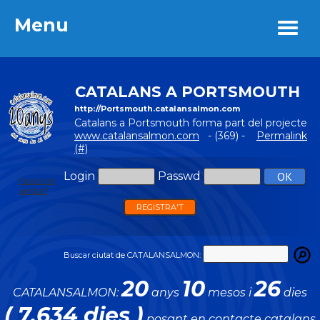
Menu
Menu
CATALANS A PORTSMOUTH
http://Portsmouth.catalansalmon.com
Catalans a Portsmouth forma part del projecte
www.catalansalmon.com
- (369) -
Permalink
(#)
Login
Passwd
Password
perdut?
REGISTRA'T
Buscar ciutat de CATALANSALMON:
20
10
26
CATALANSALMON:
anys
mesos i
dies
( 7.634 dies )
posant en contacte catalans