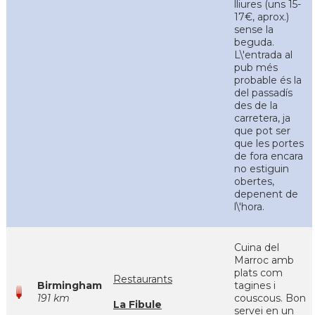
lliures (uns 15-
17€, aprox.)
sense la
beguda.
L\'entrada al
pub més
probable és la
del passadís
des de la
carretera, ja
que pot ser
que les portes
de fora encara
no estiguin
obertes,
depenent de
l\'hora.
Cuina del
Marroc amb
plats com
Restaurants
Birmingham
tagines i
191 km
couscous. Bon
La Fibule
servei en un