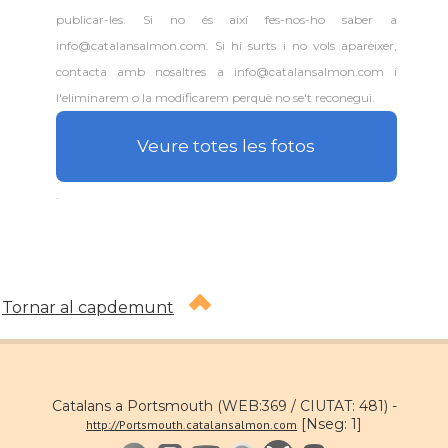
publicar-les. Si no és així fes-nos-ho saber a
info@catalansalmon.com. Si hi surts i no vols aparèixer,
contacta amb nosaltres a info@catalansalmon.com i
l'eliminarem o la modificarem perquè no se't reconegui.
Veure totes les fotos
.
Tornar al capdemunt
Catalans a Portsmouth (WEB:369 / CIUTAT: 481) -
[Nseg: 1]
http://Portsmouth.catalansalmon.com