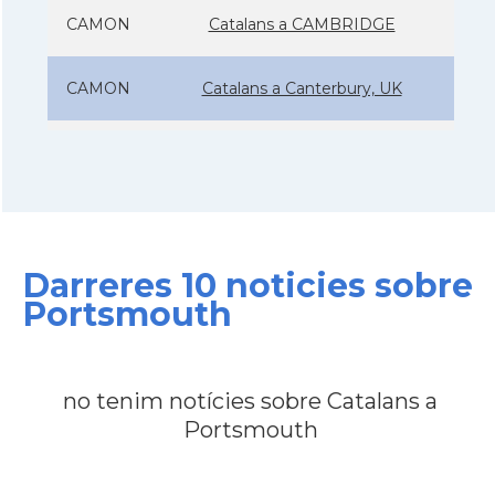
CAMON
Catalans a CAMBRIDGE
CAMON
Catalans a Canterbury, UK
CAMON
Catalans a Cardiff
CAMON
Catalans a Chelmsford
Darreres 10 noticies sobre
CAMON
Catalans a CHELTENHAM
Portsmouth
CAMON
Catalans a Chester
no tenim notícies sobre Catalans a
CAMON
Catalans a DERRY
Portsmouth
CAMON
CATALANS A EDINBURGH