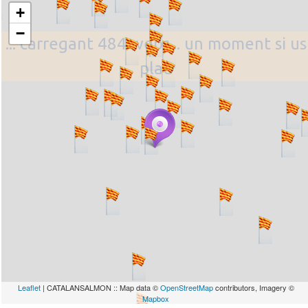
+
−
... carregant 484 webs... un moment si us
plau
Leaflet
| CATALANSALMON :: Map data ©
OpenStreetMap
contributors, Imagery ©
Mapbox