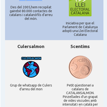
Des del 2005,hem recopilat
CAMON
Catalans a STIRLING
gairebé 80.000 contactes de
catalans i catalanòfils d'arreu
del món.
Iniciativa per que el
CAMON
Catalans a WIGHT
Parlament de Catalunya
adopti una Llei Electoral
Catalana
CAMON
Catalans a YORK
Culersalmon
5centims
Casal
Catalans UK
Casal
Centre Català d'Escòcia
Delegació del Govern al Regne Unit i
Delegació
Irlanda
Grup de whatsapp de Culers
Petit qüestionari a
d'arreu del mon
catalans de
CATALANSALMON.
Pinzellades d'un grapat
Consolat
Consolat general a Edinburgh
de vides viscudes amb
intensitat i en català per