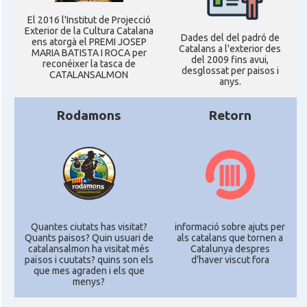
El 2016 l'Institut de Projecció
Exterior de la Cultura Catalana
Dades del del padró de
ens atorgà el PREMI JOSEP
Catalans a l'exterior des
MARIA BATISTA I ROCA per
del 2009 fins avui,
reconéixer la tasca de
desglossat per paisos i
CATALANSALMON
anys.
Rodamons
Retorn
Quantes ciutats has visitat?
informació sobre ajuts per
Quants paisos? Quin usuari de
als catalans que tornen a
catalansalmon ha visitat més
Catalunya despres
països i cuutats? quins son els
d'haver viscut fora
que mes agraden i els que
menys?