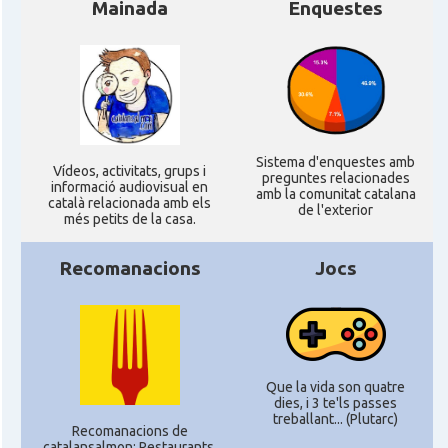
Mainada
Enquestes
CAMON
Catalans a KETTERING
CAMON
Catalans a Leeds - Uk
CAMON
Catalans a LEICESTER
Sistema d'enquestes amb
Ví­deos, activitats, grups i
preguntes relacionades
CAMON
Catalans a Lincoln
informació audiovisual en
amb la comunitat catalana
català relacionada amb els
de l'exterior
més petits de la casa.
CAMON
Catalans a LIVERPOOL
Recomanacions
Jocs
CAMON
CATALANS A LONDON - Londres
CAMON
CATALANS A MANCHESTER
Que la vida son quatre
dies, i 3 te'ls passes
CAMON
Catalans a MILTON KEYNES
treballant... (Plutarc)
Recomanacions de
catalansalmon; Restaurants,