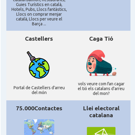
Guies Turístics en català,
CAMON
Catalans a Newcastle upon Tyne
Hotels, Pubs, Llocs fantàstics,
Llocs on comprar menjar
català, Llocs per veure el
Barça ...
CAMON
Catalans a NOTTINGHAM
Castellers
Caga Tió
CAMON
Catalans a OXFORD, UK, Anglaterra
CAMON
Catalans a Portsmouth
CAMON
Catalans a READING
vols veure com fan cagar
Portal de Castellers d'arreu
el tió els catalans d'arreu
del món
del mon?
CAMON
Catalans a RUGBY
75.000Contactes
Llei electoral
CAMON
Catalans a SHEFFIELD
catalana
CAMON
Catalans a SOUTHAMPTON