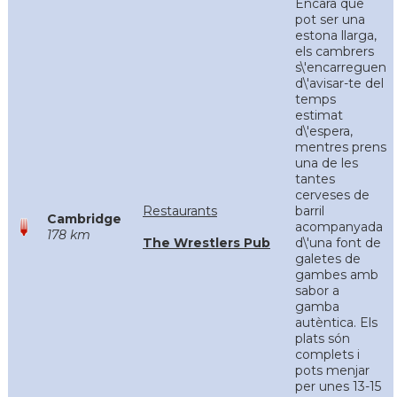
Encara que
pot ser una
estona llarga,
els cambrers
s\'encarreguen
d\'avisar-te del
temps
estimat
d\'espera,
mentres prens
una de les
tantes
cerveses de
Restaurants
barril
Cambridge
acompanyada
178 km
The Wrestlers Pub
d\'una font de
galetes de
gambes amb
sabor a
gamba
autèntica. Els
plats són
complets i
pots menjar
per unes 13-15