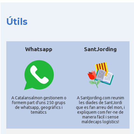
CAMON
Catalans a Enniskillen
Útils
CAMON
Catalans a EXETER
Catalans a Glasgow -Escòcia -
Whatsapp
SantJording
CAMON
Scotland
CAMON
Catalans a GUERNSEY
CAMON
CATALANS A GUILDFORD
A Catalansalmon gestionem o
A Santjording.com reunim
formem part d'uns 250 grups
les diades de SantJordi
CAMON
Catalans a HEREFORD
de whatsapp, geogràfics i
que es fan arreu del mon, i
temàtics
expliquem com fer-ne de
manera fàcil i sense
CAMON
Catalans a Ipswich
maldecaps logí­stics!