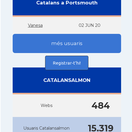
Catalans a Portsmouth
Vanesa
02 JUN 20
més usuaris
Registrar-t'hi!
CATALANSALMON
484
Webs
15.319
Usuaris Catalansalmon