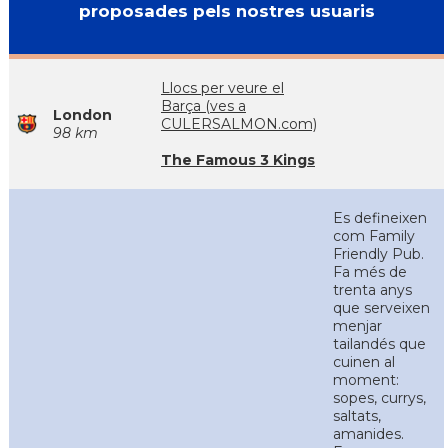
proposades pels nostres usuaris
Llocs per veure el
Barça (ves a
London
CULERSALMON.com)
98 km
The Famous 3 Kings
Es defineixen
com Family
Friendly Pub.
Fa més de
trenta anys
que serveixen
menjar
tailandés que
cuinen al
moment:
sopes, currys,
saltats,
amanides.