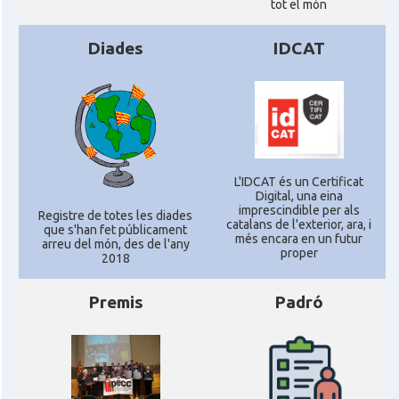
tot el món
Consolat
Consolat general a London
Diades
IDCAT
Ambaixada espanyola a Regne Unit
Ambaixada
(UK)
* + ambaixades i consolats
L'IDCAT és un Certificat
Digital, una eina
imprescindible per als
Registre de totes les diades
catalans de l'exterior, ara, i
que s'han fet públicament
més encara en un futur
arreu del món, des de l'any
proper
2018
Premis
Padró