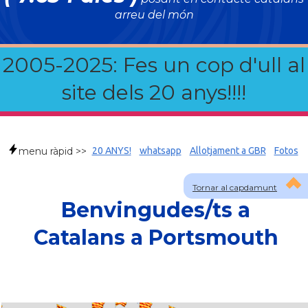
arreu del món
2005-2025: Fes un cop d'ull al
site dels 20 anys!!!!
menu ràpid >>
20 ANYS!
whatsapp
Allotjament a GBR
Fotos
Tornar al capdamunt
Benvingudes/ts a
Catalans a Portsmouth