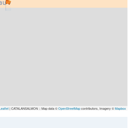
lau
Leaflet
| CATALANSALMON :: Map data ©
OpenStreetMap
contributors, Imagery ©
Mapbox