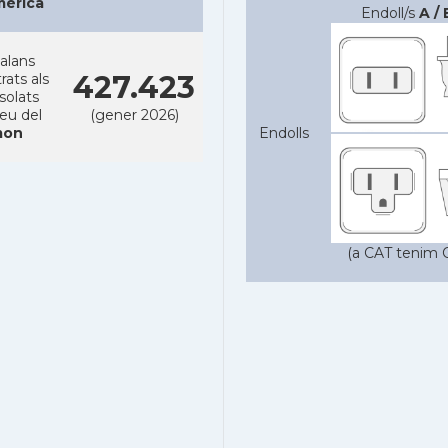
mèrica
Endoll/s
A / 
alans
427.423
rats als
solats
reu del
(gener 2026)
on
Endolls
(a CAT tenim C