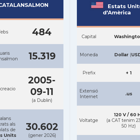
CATALANSALMON
Estats Unit
d'Amèrica
484
ebs
Capital
Washingt
uaris
15.319
Moneda
Dollar
(
US
ansalmon
Prefix
+ 1
2005-
creacio
09-11
Extensió
.us
Internet
(a Dublin)
120 V / 60 
alans
Voltatge
(a CAT tenim 23
30.602
rats als
50 Hz)
lats de
s Units
(gener 2026)