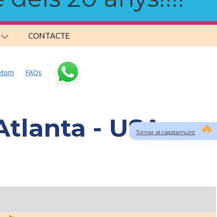
CONTACTE
etorn
FAQs
Atlanta - USA
Tornar al capdamunt