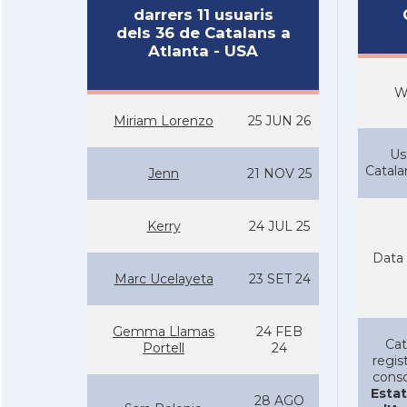
darrers 11 usuaris
dels 36 de Catalans a
Atlanta - USA
W
Miriam Lorenzo
25 JUN 26
Us
Catal
Jenn
21 NOV 25
Kerry
24 JUL 25
Data 
Marc Ucelayeta
23 SET 24
Gemma Llamas
24 FEB
Cat
Portell
24
regist
conso
Estat
28 AGO