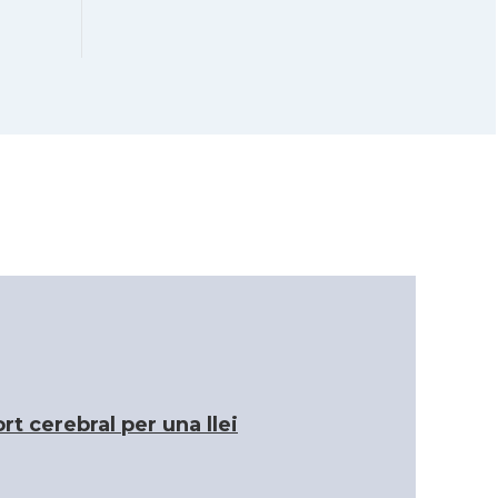
CAMON
COLUMBUS
Catalans a
CAMON
CONNECTICUT
CAMON
Catalans a DALLAS
CAMON
Catalans a DAVIS
CAMON
Catalans a DETROIT
Catalans a
CAMON
DURHAM, NC
 cerebral per una llei
CAMON
Catalans a Hawaii