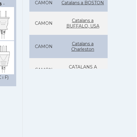
CAMON
Catalans a BOSTON
B
-
Catalans a
CAMON
BUFFALO, USA
Catalans a
CAMON
Charleston
CATALANS A
CAMON
CHICAGO
 i F)
Catalans a
CAMON
CLEVELAND
Catalans a
CAMON
COLORADO
Catalans a