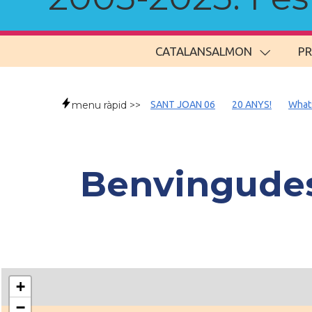
CATALANSALMON
P
menu ràpid >>
SANT JOAN 06
20 ANYS!
What
Benvingudes/
+
−