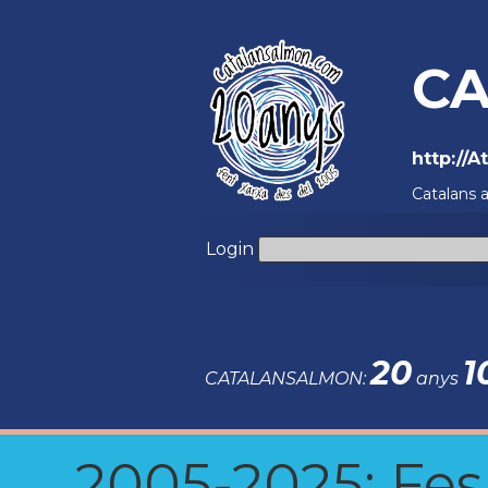
CA
http://
Catalans 
Login
20
1
CATALANSALMON:
anys
2005-2025: Fes u