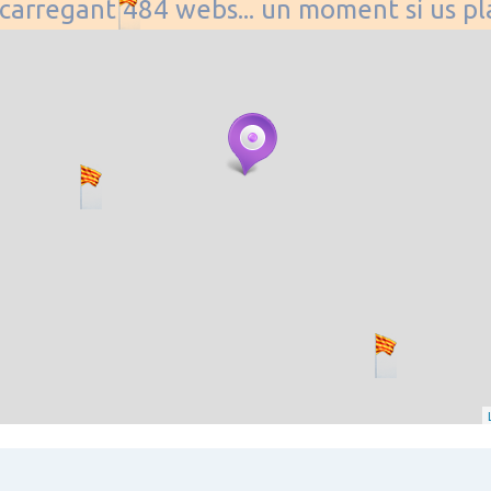
. carregant 484 webs... un moment si us p