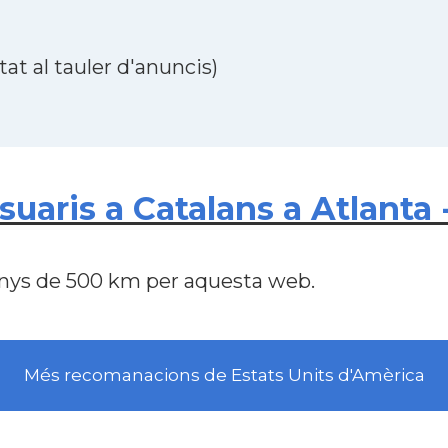
at al tauler d'anuncis)
aris a Catalans a Atlanta -
nys de 500 km per aquesta web.
Més recomanacions de Estats Units d'Amèrica