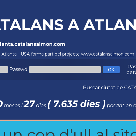
TALANS A ATLAN
Atlanta.catalansalmon.com
a Atlanta - USA forma part del projecte
www.catalansalmon.com
Pa
Passwd
per
Buscar ciutat de C
0
27
( 7.635 dies )
mesos i
dies
posant en c
n cop d'ull al site