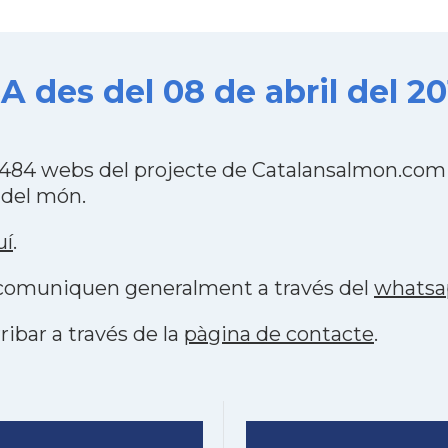
A des del 08 de abril del 2
s 484 webs del projecte de Catalansalmon.com
 del món.
uí
.
s comuniquen generalment a través del
whatsa
ribar a través de la
pàgina de contacte
.