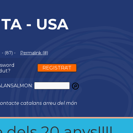
TA - USA
- (87) -
Permalink (#)
ssword
REGISTRA'T
dut?
ATALANSALMON:
ontacte catalans arreu del món
 dels 20 anys!!!!