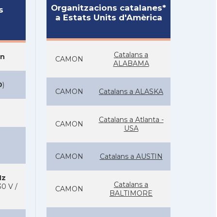
Organitzacions catalanes*
s
a Estats Units d'Amèrica
Catalans a
on
CAMON
ALABAMA
D
)
CAMON
Catalans a ALASKA
Catalans a Atlanta -
CAMON
USA
CAMON
Catalans a AUSTIN
Hz
Catalans a
0 V /
CAMON
BALTIMORE