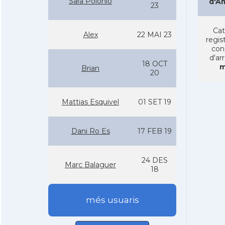
Sara Polonio
d'A
23
Cat
Alex
22 MAI 23
regist
con
d'ar
18 OCT
m
Brian
20
Mattias Esquivel
01 SET 19
Dani Ro Es
17 FEB 19
24 DES
Marc Balaguer
18
més usuaris