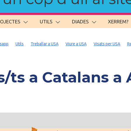
ROJECTES
UTILS
DIADES
XERREM?
sapp
Utils
Treballar a USA
Viure a USA
Visats per USA
R
ts a Catalans a 