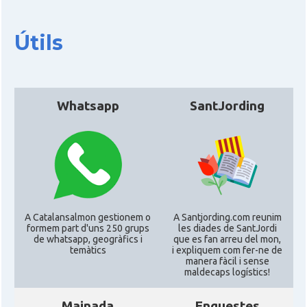
Útils
Whatsapp
SantJording
A Catalansalmon gestionem o
A Santjording.com reunim
formem part d'uns 250 grups
les diades de SantJordi
de whatsapp, geogràfics i
que es fan arreu del mon,
temàtics
i expliquem com fer-ne de
manera fàcil i sense
maldecaps logí­stics!
Mainada
Enquestes