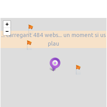
+
−
... carregant 484 webs... un moment si us
plau