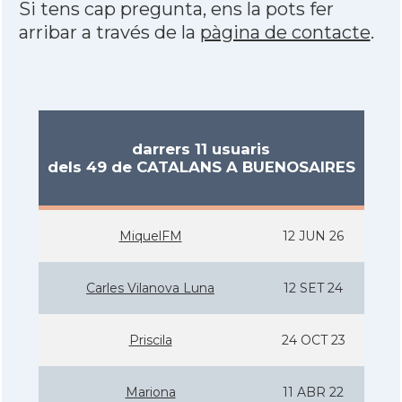
Si tens cap pregunta, ens la pots fer
arribar a través de la
pàgina de contacte
.
darrers 11 usuaris
dels 49 de CATALANS A BUENOSAIRES
MiquelFM
12 JUN 26
Carles Vilanova Luna
12 SET 24
Priscila
24 OCT 23
Mariona
11 ABR 22