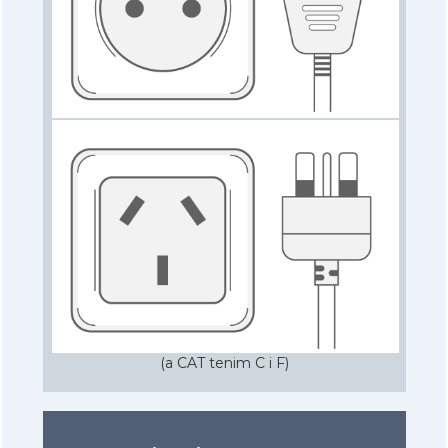
(a CAT tenim C i F)