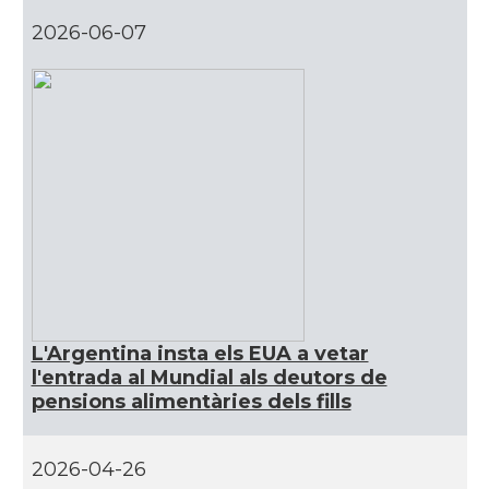
2026-06-07
Casal dels Països Catalans de La
Casal
Plata
Casal
Centre Català de Capitán Sarmiento
Casal
Centre Català de Mendoza
Casal
Centre Català de Rosario
Casal
Centre Català de Venado Tuerto
L'Argentina insta els EUA a vetar
l'entrada al Mundial als deutors de
Casal
Les Quatres Barres Castelar
pensions alimentàries dels fills
Delegació
Delegació del Govern al Con Sud
2026-04-26