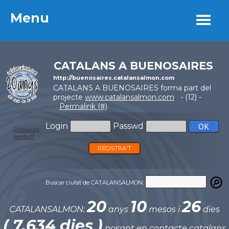
Menu
Menu
CATALANS A BUENOSAIRES
http://buenosaires.catalansalmon.com
CATALANS A BUENOSAIRES forma part del
projecte
www.catalansalmon.com
- (12) -
Permalink (#)
Login
Passwd
Password
perdut?
REGISTRA'T
Buscar ciutat de CATALANSALMON:
20
10
26
CATALANSALMON:
anys
mesos i
dies
( 7.634 dies )
posant en contacte catalans