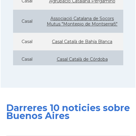
Casal
Agrupació Catalana Pergamino
Associació Catalana de Socors
Casal
Mutus "Montepio de Montserrat\"
Casal
Casal Català de Bahía Blanca
Casal
Casal Català de Córdoba
Casal
Casal Català de Mar del Plata
Casal
Casal de Catalunya de Buenos Aires
Darreres 10 noticies sobre
Casal
Casal de Catalunya de Paraná
Buenos Aires
Casal
Casal de Catalunya de Santa Fe