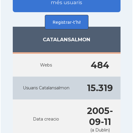
més usuaris
Registrar-t'hi!
CATALANSALMON
484
Webs
15.319
Usuaris Catalansalmon
2005-
Data creacio
09-11
(a Dublin)