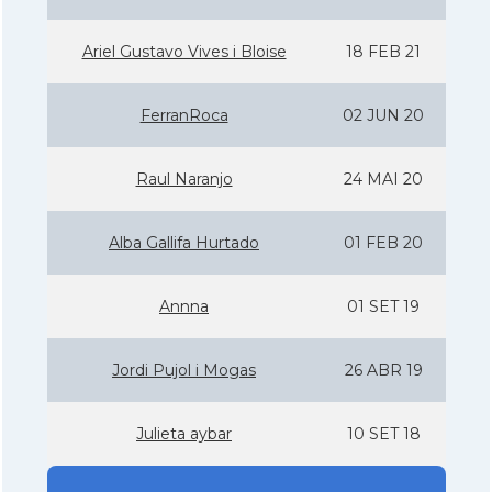
Ariel Gustavo Vives i Bloise
18 FEB 21
FerranRoca
02 JUN 20
Raul Naranjo
24 MAI 20
Alba Gallifa Hurtado
01 FEB 20
Annna
01 SET 19
Jordi Pujol i Mogas
26 ABR 19
Julieta aybar
10 SET 18