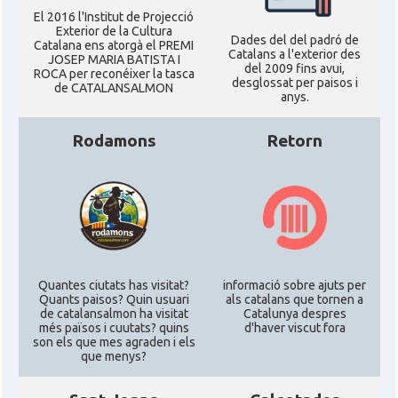
El 2016 l'Institut de Projecció
Exterior de la Cultura
Dades del del padró de
Catalana ens atorgà el PREMI
Catalans a l'exterior des
JOSEP MARIA BATISTA I
del 2009 fins avui,
ROCA per reconéixer la tasca
desglossat per paisos i
de CATALANSALMON
anys.
Rodamons
Retorn
Quantes ciutats has visitat?
informació sobre ajuts per
Quants paisos? Quin usuari
als catalans que tornen a
de catalansalmon ha visitat
Catalunya despres
més països i cuutats? quins
d'haver viscut fora
son els que mes agraden i els
que menys?