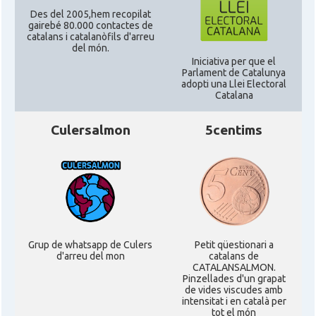
Des del 2005,hem recopilat
gairebé 80.000 contactes de
catalans i catalanòfils d'arreu
del món.
Iniciativa per que el
Parlament de Catalunya
adopti una Llei Electoral
Catalana
Culersalmon
5centims
Grup de whatsapp de Culers
Petit qüestionari a
d'arreu del mon
catalans de
CATALANSALMON.
Pinzellades d'un grapat
de vides viscudes amb
intensitat i en català per
tot el món