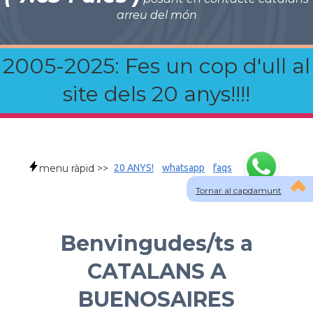
arreu del món
2005-2025: Fes un cop d'ull al
site dels 20 anys!!!!
menu ràpid >>
20 ANYS!
whatsapp
faqs
Tornar al capdamunt
Benvingudes/ts a
CATALANS A
BUENOSAIRES