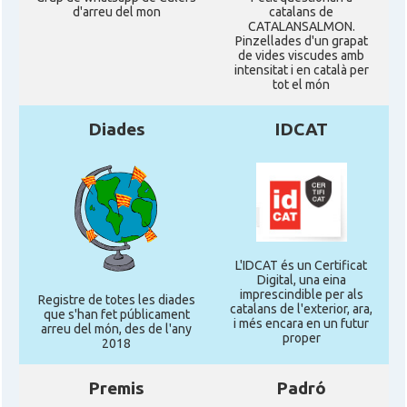
d'arreu del mon
catalans de
CATALANSALMON.
Pinzellades d'un grapat
de vides viscudes amb
intensitat i en català per
tot el món
Diades
IDCAT
L'IDCAT és un Certificat
Digital, una eina
imprescindible per als
Registre de totes les diades
catalans de l'exterior, ara,
que s'han fet públicament
i més encara en un futur
arreu del món, des de l'any
proper
2018
Premis
Padró