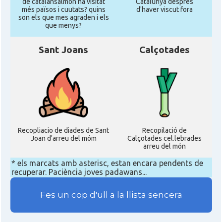
de catalansalmon ha visitat
Catalunya despres
més països i cuutats? quins
d'haver viscut fora
son els que mes agraden i els
que menys?
Sant Joans
Calçotades
Recopliacio de diades de Sant
Recopilació de
Joan d'arreu del móm
Calçotades cel.lebrades
arreu del món
* els marcats amb asterisc, estan encara pendents de
recuperar. Paciència joves padawans...
Fes un cop d'ull a la llista sencera