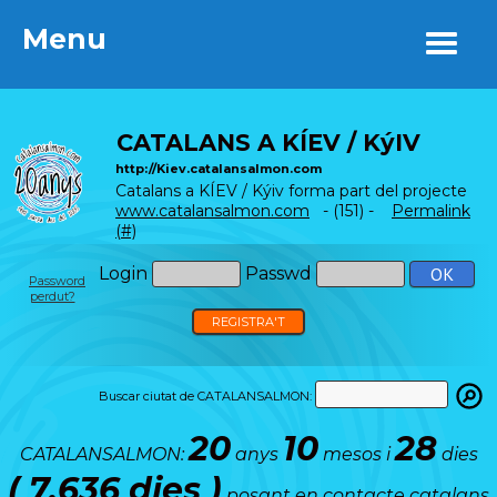
Menu
Menu
CATALANS A KÍEV / KýIV
http://Kiev.catalansalmon.com
Catalans a KÍEV / Kýiv forma part del projecte
www.catalansalmon.com
- (151) -
Permalink
(#)
Login
Passwd
Password
perdut?
REGISTRA'T
Buscar ciutat de CATALANSALMON:
20
10
28
CATALANSALMON:
anys
mesos i
dies
( 7.636 dies )
posant en contacte catalans