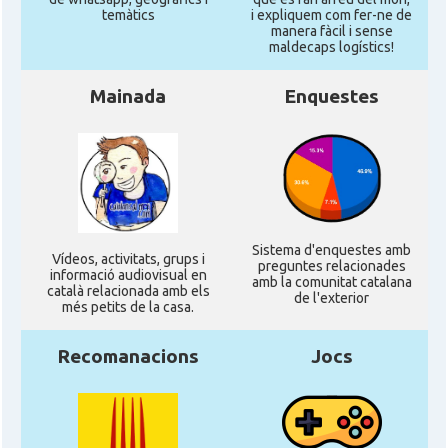
temàtics
i expliquem com fer-ne de
manera fàcil i sense
maldecaps logí­stics!
Mainada
Enquestes
Sistema d'enquestes amb
Ví­deos, activitats, grups i
preguntes relacionades
informació audiovisual en
amb la comunitat catalana
català relacionada amb els
de l'exterior
més petits de la casa.
Recomanacions
Jocs