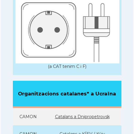
(a CAT tenim C i F)
Organitzacions catalanes* a Ucraïna
CAMON
Catalans a Dnipropetrovsk
CAMON
Catalans a KÍEV / Kýiv