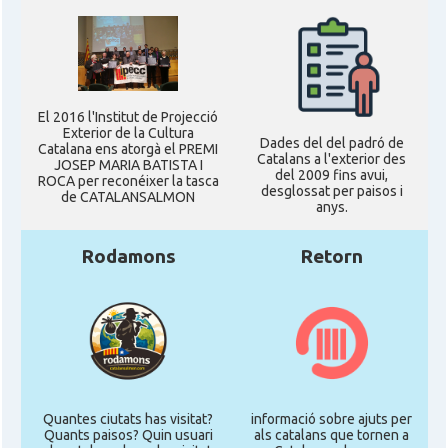
El 2016 l'Institut de Projecció
Exterior de la Cultura
Dades del del padró de
Catalana ens atorgà el PREMI
Catalans a l'exterior des
JOSEP MARIA BATISTA I
del 2009 fins avui,
ROCA per reconéixer la tasca
desglossat per paisos i
de CATALANSALMON
anys.
Rodamons
Retorn
Quantes ciutats has visitat?
informació sobre ajuts per
Quants paisos? Quin usuari
als catalans que tornen a