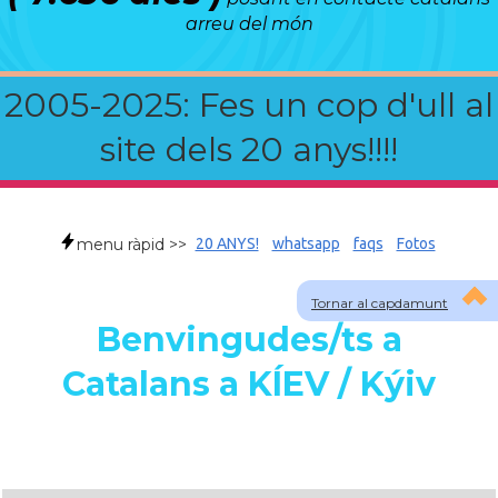
arreu del món
2005-2025: Fes un cop d'ull al
site dels 20 anys!!!!
menu ràpid >>
20 ANYS!
whatsapp
faqs
Fotos
Tornar al capdamunt
Benvingudes/ts a
Catalans a KÍEV / Kýiv