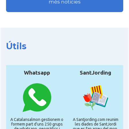
més noticies
Útils
Whatsapp
SantJording
A Catalansalmon gestionem o
A Santjording.com reunim
formem part d'uns 250 grups
les diades de SantJordi
de whatsapp, geogràfics i
que es fan arreu del mon,