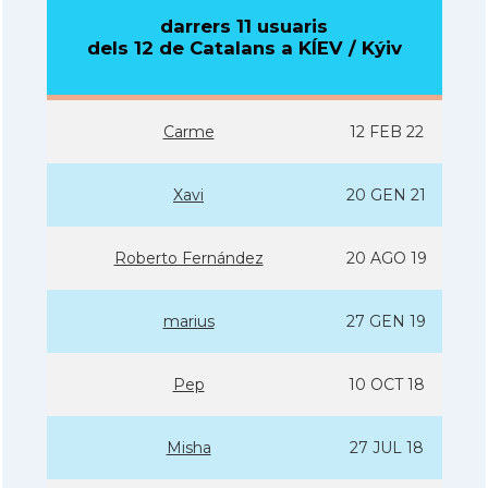
darrers 11 usuaris
dels 12 de Catalans a KÍEV / Kýiv
Carme
12 FEB 22
Xavi
20 GEN 21
Roberto Fernández
20 AGO 19
marius
27 GEN 19
Pep
10 OCT 18
Misha
27 JUL 18