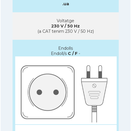
.ua
Voltatge
230 V / 50 Hz
(a CAT tenim 230 V / 50 Hz)
Endolls
Endoll/s
C / F
-