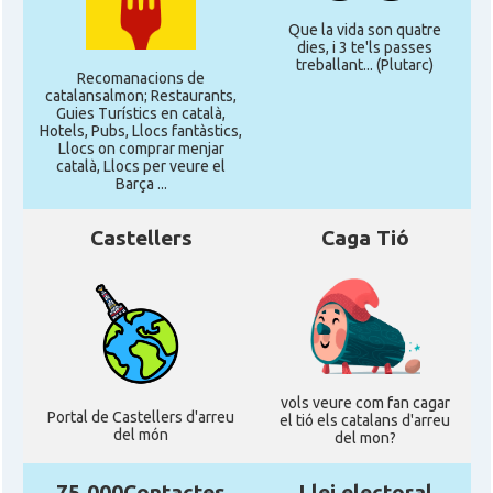
Que la vida son quatre
dies, i 3 te'ls passes
treballant... (Plutarc)
Recomanacions de
catalansalmon; Restaurants,
Guies Turístics en català,
Hotels, Pubs, Llocs fantàstics,
Llocs on comprar menjar
català, Llocs per veure el
Barça ...
Castellers
Caga Tió
vols veure com fan cagar
Portal de Castellers d'arreu
el tió els catalans d'arreu
del món
del mon?
75.000Contactes
Llei electoral