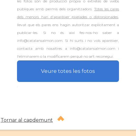
les fotos són de producció pròpia o extretes de webs
públiques amb permís dels organitzadors.
Totes les cares
dels menors han d'aparèixer pixelades o distorsionades
,
llevat que els pares ens hagin autoritzar explícitament a
publicar-les. Si no és així fes-nos-ho saber a
info@catalansalmon.com. Si hi surts i no vols aparèixer,
contacta amb nosaltres a info@catalansalmon.com i
l'eliminarem o la modificarem perquè no se't reconegui.
Veure totes les fotos
.
Tornar al capdemunt