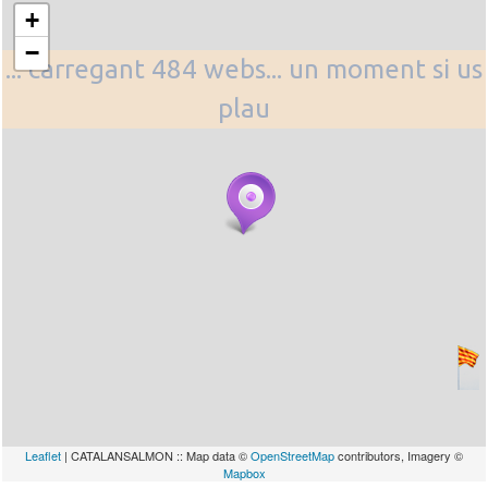
+
−
... carregant 484 webs... un moment si us
plau
Leaflet
| CATALANSALMON :: Map data ©
OpenStreetMap
contributors, Imagery ©
Mapbox