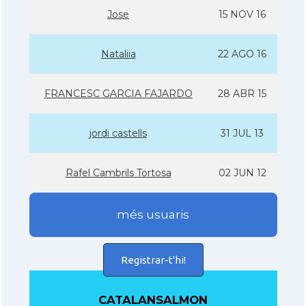
Jose
15 NOV 16
Nataliia
22 AGO 16
FRANCESC GARCIA FAJARDO
28 ABR 15
jordi castells
31 JUL 13
Rafel Cambrils Tortosa
02 JUN 12
més usuaris
Registrar-t'hi!
CATALANSALMON