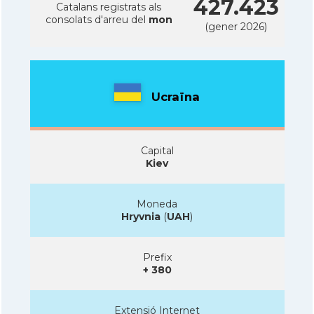
427.423
Catalans registrats als
consolats d'arreu del
mon
(gener 2026)
Ucraïna
Capital
Kiev
Moneda
Hryvnia
(
UAH
)
Prefix
+ 380
Extensió Internet