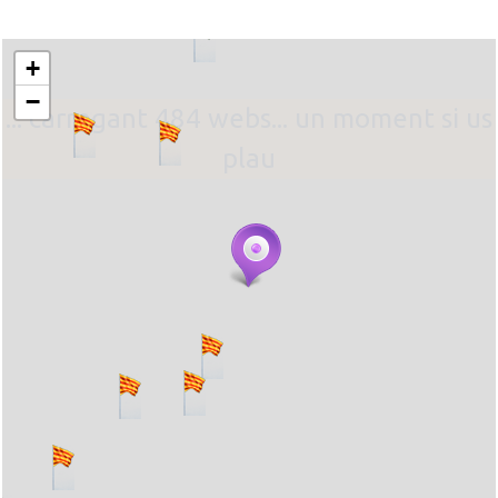
+
−
... carregant 484 webs... un moment si us
plau