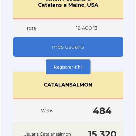
Catalans a Maine, USA
rosa
18 AGO 13
més usuaris
Registrar-t'hi!
CATALANSALMON
484
Webs
15.320
Usuaris Catalansalmon