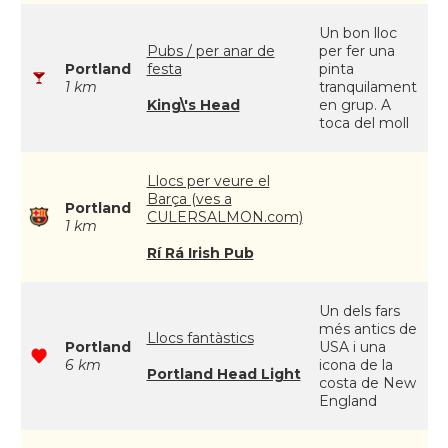
Un bon lloc
Pubs / per anar de
per fer una
Portland
festa
pinta
1 km
tranquilament
King\'s Head
en grup. A
toca del moll
Llocs per veure el
Barça (ves a
Portland
CULERSALMON.com)
1 km
Rí Rá Irish Pub
Un dels fars
més antics de
Llocs fantàstics
Portland
USA i una
6 km
icona de la
Portland Head Light
costa de New
England