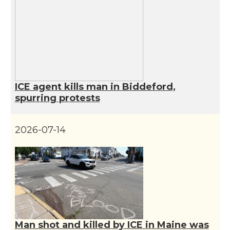
Catalans a Philadelphia,
CAMON
Pennsylvania, USA
CAMON
Catalans a PHOENIX
ICE agent kills man in Biddeford,
CAMON
Catalans a Portland (OR)
spurring protests
CAMON
Catalans a PROVIDENCE
2026-07-14
CAMON
Catalans a RENO
CAMON
Catalans a SAINT LOUIS
CAMON
Catalans a San Antonio - Texas
Man shot and killed by ICE in Maine was