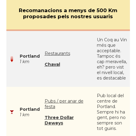
Recomanacions a menys de 500 Km
proposades pels nostres usuaris
Un Coq au Vin
més que
acceptable.
Restaurants
Portland
Tampoc és
1 km
cap meravella,
Chaval
eh? pero vist
el nivell local,
es destacable
Pub local del
Pubs / per anar de
centre de
festa
Portland.
Portland
Sempre hi ha
1 km
Three Dollar
gent, pero no
Deweys
sempre son
tot guiris.