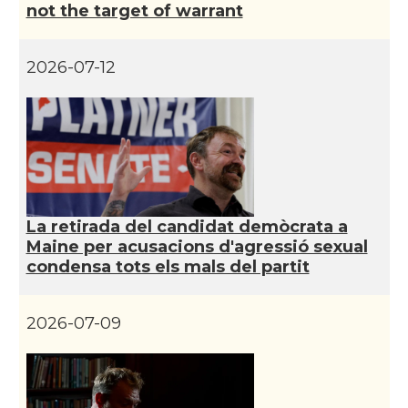
not the target of warrant
CAMON
Catalans a San Diego
CAMON
Catalans a SAN FRANCISCO
2026-07-12
CAMON
Catalans a Sarasota, Florida, USA
CAMON
Catalans a SEATTLE
Catalans a Silicon Valley (San Jose),
La retirada del candidat demòcrata a
CAMON
California, USA
Maine per acusacions d'agressió sexual
condensa tots els mals del partit
CAMON
Catalans a TAMPA
2026-07-09
CAMON
Catalans a TENNESSEE
CAMON
Catalans a UTAH