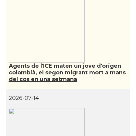
CAMON
Catalans a MIAMI
CAMON
Catalans a MINNESOTA
CAMON
Catalans a NEBRASKA
CAMON
Catalans a NEW MEXICO
Agents de l'ICE maten un jove d'origen
colombià, el segon migrant mort a mans
CAMON
Catalans a New Orleans
del cos en una setmana
CAMON
CATALANS A NEW YORK
2026-07-14
CAMON
Catalans a OKLAHOMA
CAMON
Catalans a ORLANDO