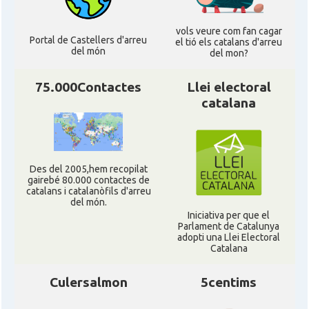
vols veure com fan cagar
Portal de Castellers d'arreu
el tió els catalans d'arreu
del món
del mon?
75.000Contactes
Llei electoral
catalana
Des del 2005,hem recopilat
gairebé 80.000 contactes de
catalans i catalanòfils d'arreu
del món.
Iniciativa per que el
Parlament de Catalunya
adopti una Llei Electoral
Catalana
Culersalmon
5centims