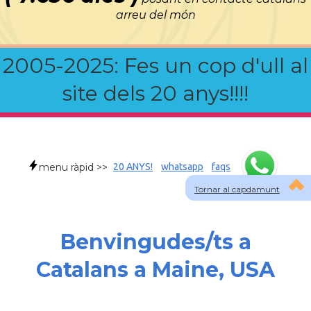
arreu del món
2005-2025: Fes un cop d'ull al
site dels 20 anys!!!!
menu ràpid >>
20 ANYS!
whatsapp
faqs
Tornar al capdamunt
Benvingudes/ts a
Catalans a Maine, USA