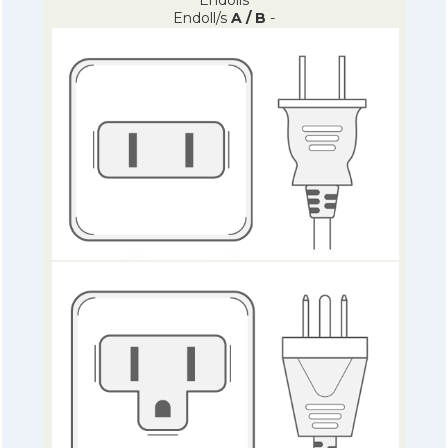
Endoll/s
A / B
-