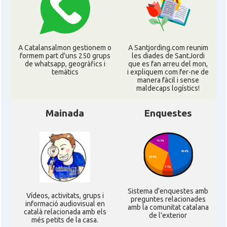
Consolat
Consolat general a Los Angeles
Consolat
Consolat general a Miami
A Catalansalmon gestionem o
A Santjording.com reunim
formem part d'uns 250 grups
les diades de SantJordi
Consolat
Consolat general a New York City
de whatsapp, geogràfics i
que es fan arreu del mon,
temàtics
i expliquem com fer-ne de
manera fàcil i sense
maldecaps logí­stics!
Consolat
Consolat general a San Francisco
Mainada
Enquestes
Consolat
Consolat general a Washington
Ambaixada espanyola a Estats Units
Ambaixada
d'Amèrica
* + ambaixades i consolats
Sistema d'enquestes amb
Ví­deos, activitats, grups i
preguntes relacionades
informació audiovisual en
amb la comunitat catalana
català relacionada amb els
de l'exterior
més petits de la casa.