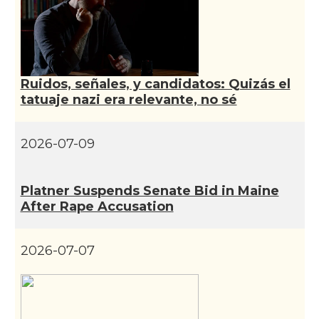
CAMON
Catalans a VIRGINIA
CAMON
Catalans a WASHINGTON DC
Ruidos, señales, y candidatos: Quizás el
tatuaje nazi era relevante, no sé
CAMON
Catalans a WISCONSIN
2026-07-09
CAMON
Catalans a WYOMING
Platner Suspends Senate Bid in Maine
American Institute for Catalan
Casal
After Rape Accusation
Studies (AICS)
2026-07-07
Casal
Casal Català de Minnesota
Casal
Casal Català del Nord de Califòrnia