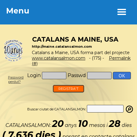
Menu
Menu
CATALANS A MAINE, USA
http://maine.catalansalmon.com
Catalans a Maine, USA forma part del projecte
www.catalansalmon.com
- (175) -
Permalink
(#)
Login
Passwd
Password
perdut?
REGISTRA'T
Buscar ciutat de CATALANSALMON:
20
10
28
CATALANSALMON:
anys
mesos i
dies
( 7.636 dies )
posant en contacte catalans