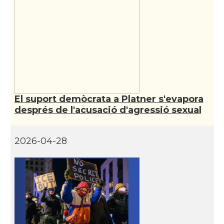
Casal dels Països Catalans a
Casal
Califòrnia
Casal
Catalan Institute of America
Casal
Fundació Paulí Bellet
El suport demòcrata a Platner s'evapora
North American Catalan Society
després de l'acusació d'agressió sexual
Casal
(NACS)
2026-04-28
Acció
ACCIÓ a Austin
Acció
Acció a New York
Acció
ACCIÓ a Silicon Valley