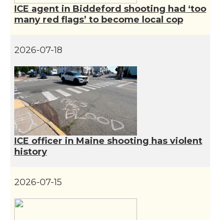
CAMON
Catalans a INDIANA
ICE agent in Biddeford shooting had ‘too
many red flags’ to become local cop
CAMON
Catalans a IOWA
2026-07-18
CAMON
Catalans a IRVINE
CAMON
Catalans a Jacksonville
CAMON
Catalans a Kentucky
ICE officer in Maine shooting has violent
CAMON
Catalans a Las Vegas
history
CAMON
Catalans a Los Angeles
2026-07-15
CAMON
Catalans a Maine, USA