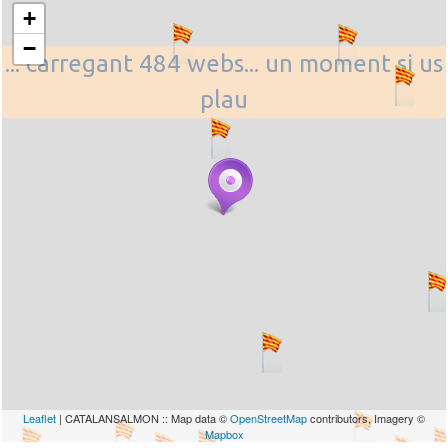
+
−
... carregant 484 webs... un moment si us
plau
Leaflet
| CATALANSALMON :: Map data ©
OpenStreetMap
contributors, Imagery ©
Mapbox