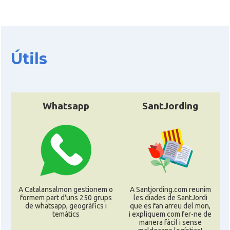
Consolat
Consolat general a Lyon
Consolat
Consolat general a Marseille
Útils
Consolat
Consolat general a Montpellier
Consolat
Consolat general a Paris
Whatsapp
SantJording
Consolat
Consolat general a Pau
Consolat
Consolat general a Perpinyà
Consolat
Consolat general a Strasbourg
A Catalansalmon gestionem o
A Santjording.com reunim
formem part d'uns 250 grups
les diades de SantJordi
de whatsapp, geogràfics i
que es fan arreu del mon,
Consolat
Consolat general a Toulouse
temàtics
i expliquem com fer-ne de
manera fàcil i sense