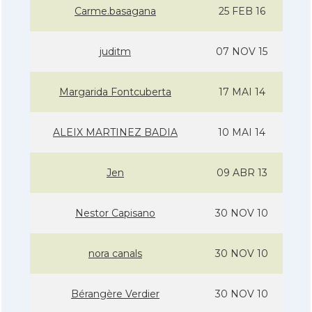
Carme.basagana
25 FEB 16
juditm
07 NOV 15
Margarida Fontcuberta
17 MAI 14
ALEIX MARTINEZ BADIA
10 MAI 14
Jen
09 ABR 13
Nestor Capisano
30 NOV 10
nora canals
30 NOV 10
Bérangère Verdier
30 NOV 10