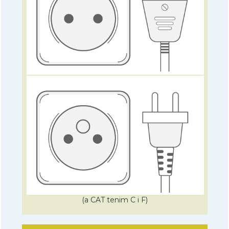
(a CAT tenim C i F)