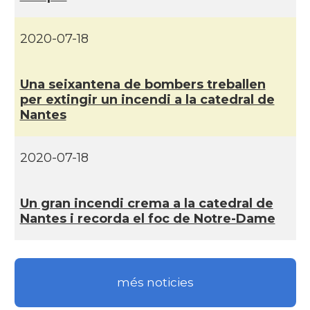
Casal
Centre Català d'Occitània
2020-07-18
Centre Cultural Català - Casal Jaume
Casal
I de Perpinyà
Una seixantena de bombers treballen
per extingir un incendi a la catedral de
Nantes
Casal
Cercle Català de Marsella
Acció
Oficina d'ACCIÓ Paris
2020-07-18
Delegació
Delegació del Govern a França
Un gran incendi crema a la catedral de
Nantes i recorda el foc de Notre-Dame
Consolat
Consolat general a Bayonne
Consolat
Consolat general a Bordeaux
més noticies