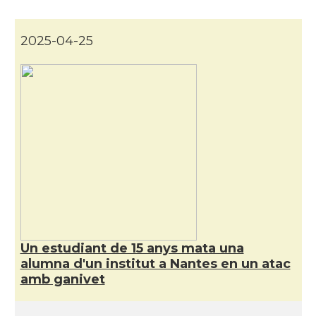
CAMON
Catalans a Nice, Niça
2025-04-25
CAMON
CATALANS A PARIS
CAMON
Catalans a PERPINYA
CAMON
Catalans a REIMS
CAMON
Catalans a RENNES
CAMON
Catalans a Rouen
Un estudiant de 15 anys mata una
alumna d'un institut a Nantes en un atac
CAMON
Catalans a STRASBOURG
amb ganivet