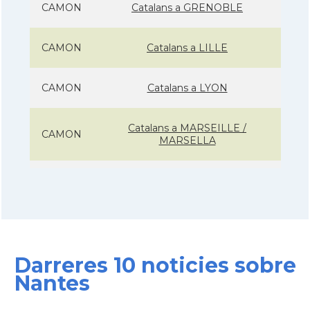
CAMON
Catalans a GRENOBLE
CAMON
Catalans a LILLE
CAMON
Catalans a LYON
Catalans a MARSEILLE /
CAMON
MARSELLA
CAMON
Catalans a Metz - França
CAMON
Catalans a Montpellier - França
Darreres 10 noticies sobre
CAMON
Catalans a NANCY
Nantes
CAMON
Catalans a Nantes