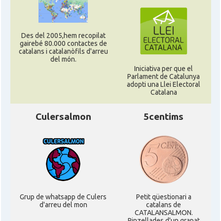
Des del 2005,hem recopilat
gairebé 80.000 contactes de
catalans i catalanòfils d'arreu
del món.
Iniciativa per que el
Parlament de Catalunya
adopti una Llei Electoral
Catalana
Culersalmon
5centims
Grup de whatsapp de Culers
Petit qüestionari a
d'arreu del mon
catalans de
CATALANSALMON.
Pinzellades d'un grapat