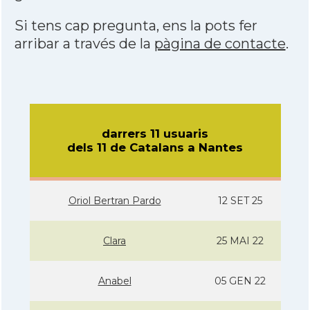
Si tens cap pregunta, ens la pots fer
arribar a través de la
pàgina de contacte
.
darrers 11 usuaris
dels 11 de Catalans a Nantes
Oriol Bertran Pardo
12 SET 25
Clara
25 MAI 22
Anabel
05 GEN 22