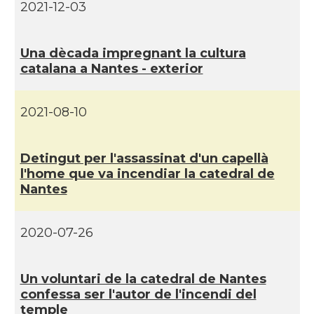
CAMON
Catalans a Toulouse
2021-12-03
CAMON
Catalans a TROYES
Una dècada impregnant la cultura
catalana a Nantes - exterior
Ateneu Català de l'Eurodistrict
Casal
Strasbourg-Ortenau
2021-08-10
Casal Català de Grenoble (Maison de
Casal
Catalogne)
Detingut per l'assassinat d'un capellà
l'home que va incendiar la catedral de
Nantes
Casal Català de Nantes "Tirant lo
Casal
Blanc\"
2020-07-26
Casal Català de Tolosa de
Casal
Llenguadoc
Un voluntari de la catedral de Nantes
confessa ser l'autor de l'incendi del
Casal
Casal de Catalunya de París
temple