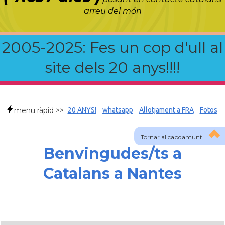
arreu del món
2005-2025: Fes un cop d'ull al
site dels 20 anys!!!!
menu ràpid >>
20 ANYS!
whatsapp
Allotjament a FRA
Fotos
Tornar al capdamunt
Benvingudes/ts a
Catalans a Nantes