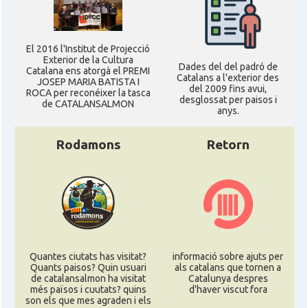
El 2016 l'Institut de Projecció
Exterior de la Cultura
Dades del del padró de
Catalana ens atorgà el PREMI
Catalans a l'exterior des
JOSEP MARIA BATISTA I
del 2009 fins avui,
ROCA per reconéixer la tasca
desglossat per paisos i
de CATALANSALMON
anys.
Rodamons
Retorn
Quantes ciutats has visitat?
informació sobre ajuts per
Quants paisos? Quin usuari
als catalans que tornen a
de catalansalmon ha visitat
Catalunya despres
més països i cuutats? quins
d'haver viscut fora
son els que mes agraden i els