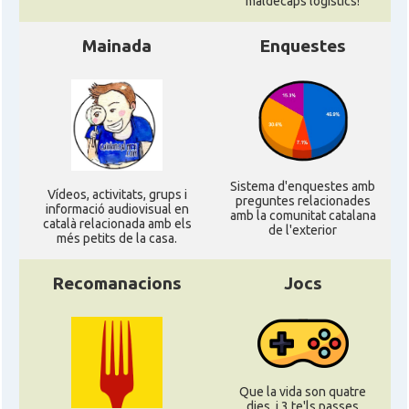
maldecaps logí­stics!
Ambaixada
Ambaixada espanyola a França
Mainada
Enquestes
* + ambaixades i consolats
Sistema d'enquestes amb
Ví­deos, activitats, grups i
preguntes relacionades
informació audiovisual en
amb la comunitat catalana
català relacionada amb els
de l'exterior
més petits de la casa.
Recomanacions
Jocs
Que la vida son quatre
dies, i 3 te'ls passes