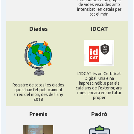
de vides viscudes amb
intensitat i en català per
tot el món
Diades
IDCAT
L'IDCAT és un Certificat
Digital, una eina
imprescindible per als
Registre de totes les diades
catalans de l'exterior, ara,
que s'han fet públicament
i més encara en un futur
arreu del món, des de l'any
proper
2018
Premis
Padró