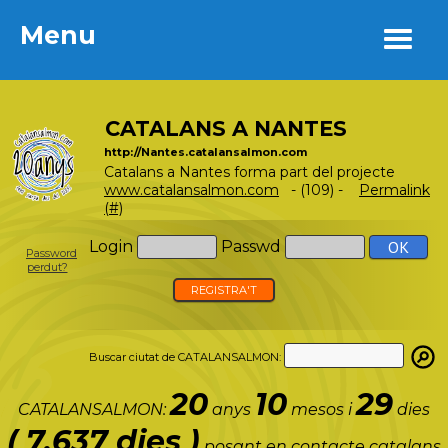
Menu
Menu
CATALANS A NANTES
http://Nantes.catalansalmon.com
Catalans a Nantes forma part del projecte
www.catalansalmon.com
- (109) -
Permalink
(#)
Login
Passwd
Password
perdut?
REGISTRA'T
Buscar ciutat de CATALANSALMON:
20
10
29
CATALANSALMON:
anys
mesos i
dies
( 7.637 dies )
posant en contacte catalans