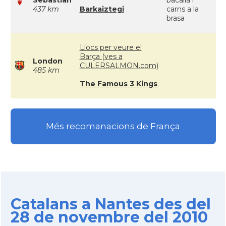
Sebastian
bacallà i
437 km
Barkaiztegi
carns a la
brasa
Llocs per veure el
Barça (ves a
London
CULERSALMON.com)
485 km
The Famous 3 Kings
Més recomanacions de França
Catalans a Nantes des del
28 de novembre del 2010