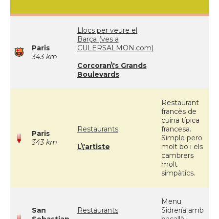
Llocs per veure el
Barça (ves a
Paris
CULERSALMON.com)
343 km
Corcoran\'s Grands
Boulevards
Restaurant
francès de
cuina típica
Restaurants
francesa.
Paris
Simple pero
343 km
L\'artiste
molt bo i els
cambrers
molt
simpàtics.
Menu
San
Restaurants
Sidrería amb