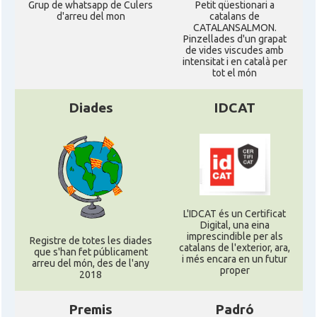
Grup de whatsapp de Culers
Petit qüestionari a
d'arreu del mon
catalans de
CATALANSALMON.
Pinzellades d'un grapat
de vides viscudes amb
intensitat i en català per
tot el món
Diades
IDCAT
L'IDCAT és un Certificat
Digital, una eina
imprescindible per als
Registre de totes les diades
catalans de l'exterior, ara,
que s'han fet públicament
i més encara en un futur
arreu del món, des de l'any
proper
2018
Premis
Padró