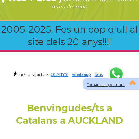
arreu del món
2005-2025: Fes un cop d'ull al
site dels 20 anys!!!!
menu ràpid >>
20 ANYS!
whatsapp
faqs
Tornar al capdamunt
Benvingudes/ts a
Catalans a AUCKLAND