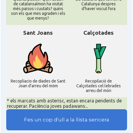
de catalansalmon ha visitat
Catalunya despres
més països i cuutats? quins
d'haver viscut fora
son els que mes agraden i els
que menys?
Sant Joans
Calçotades
Recopliacio de diades de Sant
Recopilació de
Joan d'arreu del móm
Calçotades cel.lebrades
arreu del món
* els marcats amb asterisc, estan encara pendents de
recuperar. Paciència joves padawans...
Fes un cop d'ull a la llista sencera