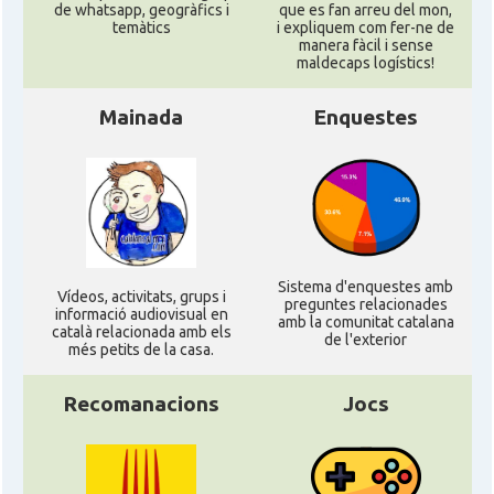
de whatsapp, geogràfics i
que es fan arreu del mon,
temàtics
i expliquem com fer-ne de
manera fàcil i sense
maldecaps logí­stics!
Mainada
Enquestes
Sistema d'enquestes amb
Ví­deos, activitats, grups i
preguntes relacionades
informació audiovisual en
amb la comunitat catalana
català relacionada amb els
de l'exterior
més petits de la casa.
Recomanacions
Jocs