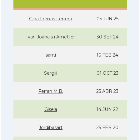
Gina Freixas Ferrero
05 JUN 25
Ivan Joanals i Ametller
30 SET 24
santi
16 FEB 24
Sergiii
01 OCT 23
Ferran M.B.
25 ABR 23
Gisela
14 JUN 22
Jordibasart
25 FEB 20