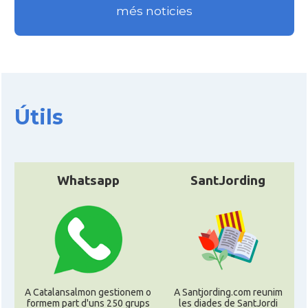
més noticies
Útils
Whatsapp
SantJording
A Catalansalmon gestionem o
A Santjording.com reunim
formem part d'uns 250 grups
les diades de SantJordi