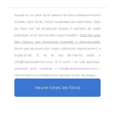
Aquest és un petit recull aleatori de
fotos d'esdeveniments
(Diades, Sant Jordis, Tions) recopilades als nostre sites. Totes
les fotos són de producció pròpia o extretes de webs
públiques amb permís dels organitzadors.
Totes les cares
dels menors han d'aparèixer pixelades o distorsionades
,
llevat que els pares ens hagin autoritzar explícitament a
publicar-les. Si no és així fes-nos-ho saber a
info@catalansalmon.com. Si hi surts i no vols aparèixer,
contacta amb nosaltres a info@catalansalmon.com i
l'eliminarem o la modificarem perquè no se't reconegui.
Veure totes les fotos
.