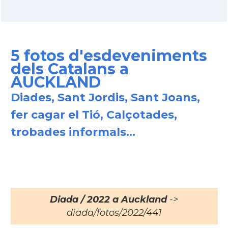
5 fotos d'esdeveniments
dels Catalans a
AUCKLAND
Diades, Sant Jordis, Sant Joans,
fer cagar el Tió, Calçotades,
trobades informals...
Diada / 2022 a Auckland
->
diada/fotos/2022/441