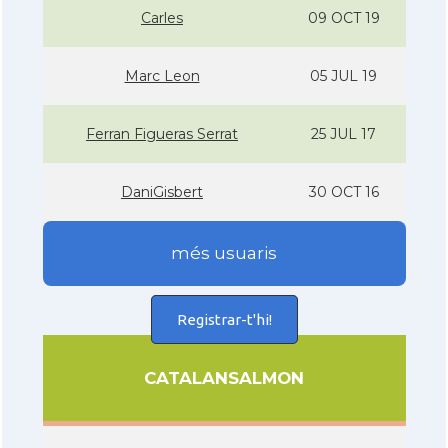
Carles
09 OCT 19
Marc Leon
05 JUL 19
Ferran Figueras Serrat
25 JUL 17
DaniGisbert
30 OCT 16
més usuaris
Registrar-t'hi!
CATALANSALMON