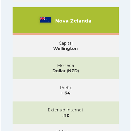
Nova Zelanda
Capital
Wellington
Moneda
Dollar
(
NZD
)
Prefix
+ 64
Extensió Internet
.nz