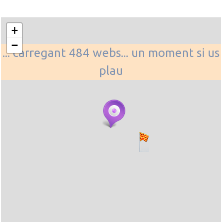
+
−
... carregant 484 webs... un moment si us
plau