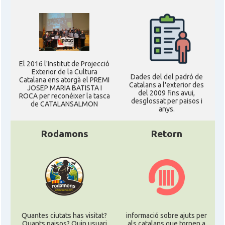
El 2016 l'Institut de Projecció
Exterior de la Cultura
Dades del del padró de
Catalana ens atorgà el PREMI
Catalans a l'exterior des
JOSEP MARIA BATISTA I
del 2009 fins avui,
ROCA per reconéixer la tasca
desglossat per paisos i
de CATALANSALMON
anys.
Rodamons
Retorn
Quantes ciutats has visitat?
informació sobre ajuts per
Quants paisos? Quin usuari
als catalans que tornen a