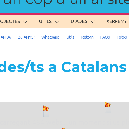
ROJECTES
UTILS
DIADES
XERREM?
AN 06
20 ANYS!
Whatsapp
Utils
Retorn
FAQs
Fotos
es/ts a Catalan
. carregant 484 webs... un moment si us p