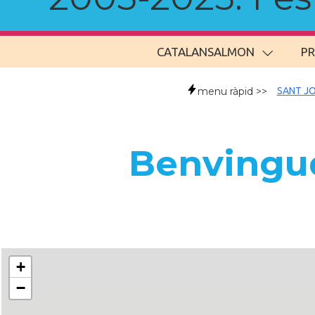
CATALANSALMON
P
menu ràpid >>
SANT JO
Benvingud
+
−
..