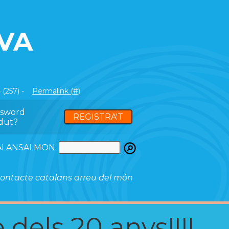
VA
 (257) -
Permalink (#)
ssword
REGISTRA'T
dut?
ATALANSALMON:
ontacte catalans arreu del món
 dels 20 anys!!!!