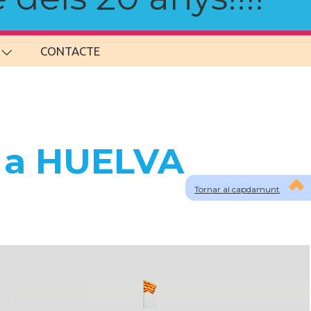
CONTACTE
s a HUELVA
Tornar al capdamunt
lau