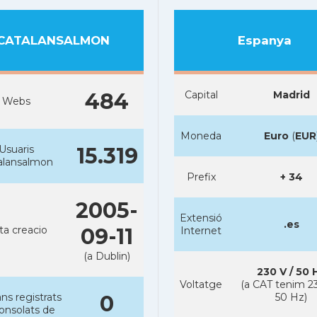
CATALANSALMON
Espanya
484
Capital
Madrid
Webs
Moneda
Euro
(
EUR
Usuaris
15.319
alansalmon
Prefix
+ 34
2005-
Extensió
.es
ta creacio
09-11
Internet
(a Dublin)
230 V / 50 
Voltatge
(a CAT tenim 23
ns registrats
0
50 Hz)
consolats de