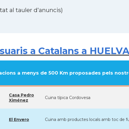
at al tauler d'anuncis)
uaris a Catalans a HUELVA
cions a menys de 500 Km proposades pels nostre
Casa Pedro
Cuina típica Cordovesa
Ximénez
El Envero
Cuina amb productes locals amb toc de fusi