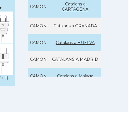
Catalans a
CAMON
F
-
CARTAGENA
CAMON
Catalans a GRANADA
CAMON
Catalans a HUELVA
CAMON
CATALANS A MADRID
CAMON
Catalans a Málaga
 i F)
CAMON
Catalans a MURCIA
Catalans a Pamplona,
CAMON
Iruña