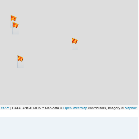
Leaflet
| CATALANSALMON :: Map data ©
OpenStreetMap
contributors, Imagery ©
Mapbox