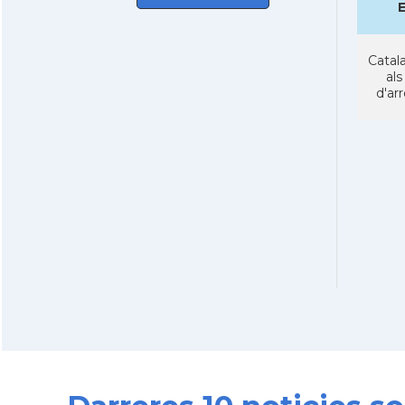
Catala
als
d'ar