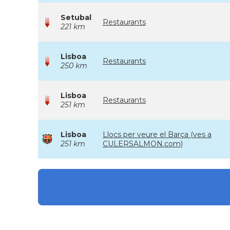
Setubal
Restaurants
221 km
Lisboa
Restaurants
250 km
Lisboa
Restaurants
251 km
Lisboa
Llocs per veure el Barça (ves a
251 km
CULERSALMON.com)