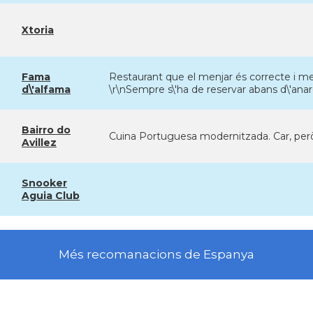
Xtoria
Fama
Restaurant que el menjar és correcte i me
d\'alfama
\r\nSempre s\'ha de reservar abans d\'anar-
Bairro do
Cuina Portuguesa modernitzada. Car, però 
Avillez
Snooker
Aguia Club
Més recomanacions de Espanya