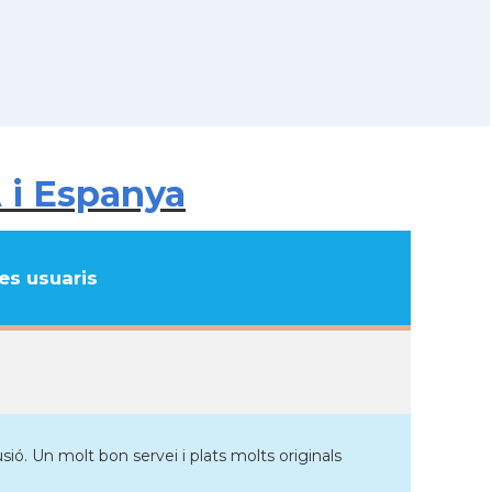
 i Espanya
s usuaris
ó. Un molt bon servei i plats molts originals