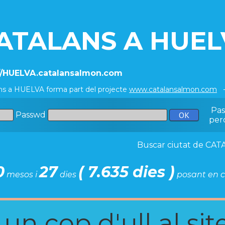
ATALANS A HUEL
//HUELVA.catalansalmon.com
ns a HUELVA forma part del projecte
www.catalansalmon.com
-
Pa
Passwd
per
Buscar ciutat de C
0
27
( 7.635 dies )
mesos i
dies
posant en c
n cop d'ull al site