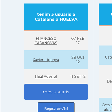
tenim 3 usuaris a
Catalans a HUELVA
FRANCESC
07 FEB
CASANOVAS
17
Cat
28 OCT
Xavier Lligonya
12
Raul Adserol
11 SET 12
Da
més usuaris
Catala
Registrar-t'hi!
als 