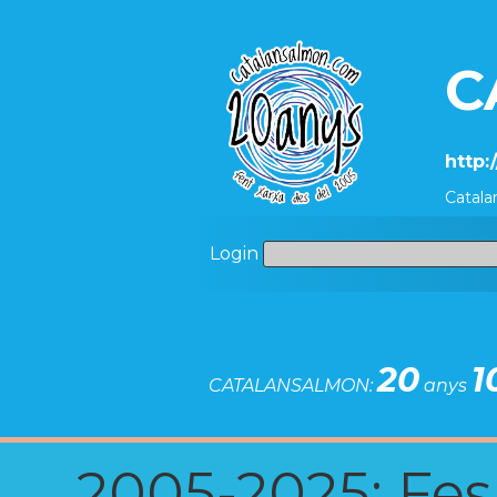
C
http:
Catala
Login
20
1
CATALANSALMON:
anys
2005-2025: Fes u