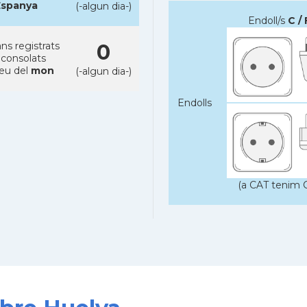
Espanya
(-algun dia-)
Endoll/s
C / 
ns registrats
0
 consolats
reu del
mon
(-algun dia-)
Endolls
(a CAT tenim C