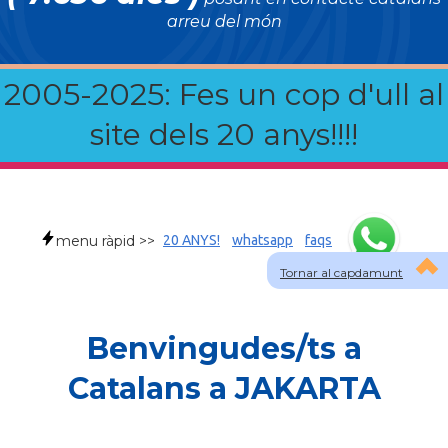
arreu del món
2005-2025: Fes un cop d'ull al
site dels 20 anys!!!!
menu ràpid >>
20 ANYS!
whatsapp
faqs
Tornar al capdamunt
Benvingudes/ts a
Catalans a JAKARTA