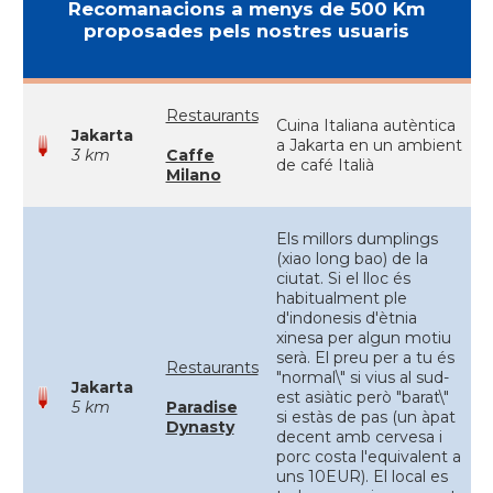
Recomanacions a menys de 500 Km
proposades pels nostres usuaris
Restaurants
Cuina Italiana autèntica
Jakarta
a Jakarta en un ambient
3 km
Caffe
de café Italià
Milano
Els millors dumplings
(xiao long bao) de la
ciutat. Si el lloc és
habitualment ple
d'indonesis d'ètnia
xinesa per algun motiu
serà. El preu per a tu és
Restaurants
"normal\" si vius al sud-
Jakarta
est asiàtic però "barat\"
5 km
Paradise
si estàs de pas (un àpat
Dynasty
decent amb cervesa i
porc costa l'equivalent a
uns 10EUR). El local es