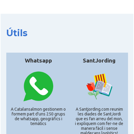
Útils
Whatsapp
SantJording
A Catalansalmon gestionem o
A Santjording.com reunim
formem part d'uns 250 grups
les diades de SantJordi
de whatsapp, geogràfics i
que es fan arreu del mon,
temàtics
i expliquem com fer-ne de
manera fàcil i sense
maldecaps logí­stics!