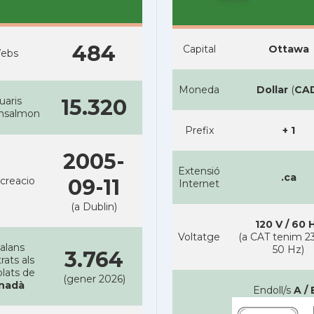
484
Capital
Ottawa
ebs
Moneda
Dollar
(
CA
uaris
15.320
ansalmon
Prefix
+ 1
2005-
Extensió
.ca
creacio
09-11
Internet
(a Dublin)
120 V / 60 
Voltatge
(a CAT tenim 23
alans
50 Hz)
3.764
rats als
lats de
(gener 2026)
nadà
Endoll/s
A / 