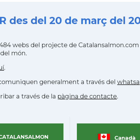
 des del 20 de març del 20
484 webs del projecte de Catalansalmon.com 
 del món.
uí
.
s comuniquen generalment a través del
whats
ribar a través de la
pàgina de contacte
.
CATALANSALMON
Canadà