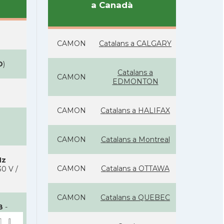
a Canadà
CAMON
Catalans a CALGARY
D
)
Catalans a
CAMON
EDMONTON
CAMON
Catalans a HALIFAX
CAMON
Catalans a Montreal
Hz
CAMON
Catalans a OTTAWA
0 V /
CAMON
Catalans a QUEBEC
B
-