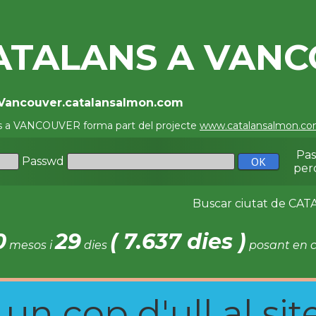
ATALANS A VAN
/Vancouver.catalansalmon.com
s a VANCOUVER forma part del projecte
www.catalansalmon.c
Pa
Passwd
per
Buscar ciutat de C
0
29
( 7.637 dies )
mesos i
dies
posant en c
n cop d'ull al site