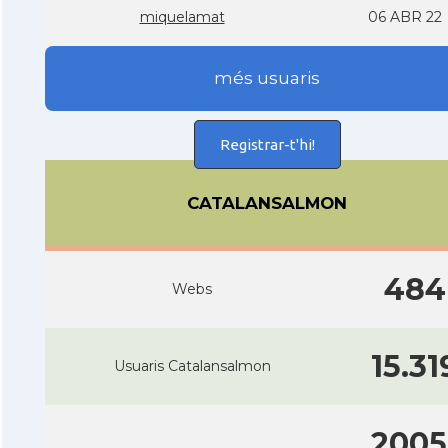
miquelamat
06 ABR 22
més usuaris
Registrar-t'hi!
CATALANSALMON
484
Webs
15.31
Usuaris Catalansalmon
2005