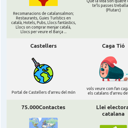
Que la vida son quatre d
te'ls passes treballan
(Plutarc)
Recomanacions de catalansalmon;
Restaurants, Guies Turístics en
català, Hotels, Pubs, Llocs fantàstics,
Llocs on comprar menjar català,
Llocs per veure el Barça ...
Castellers
Caga Tió
vols veure com fan caga
Portal de Castellers d'arreu del món
els catalans d'arreu d
75.000Contactes
Llei elector
catalana