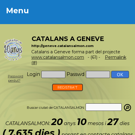
Menu
Menu
CATALANS A GENEVE
http://geneve.catalansalmon.com
Catalans a Geneve forma part del projecte
www.catalansalmon.com
- (61) -
Permalink
(#)
Login
Passwd
Password
perdut?
REGISTRA'T
Buscar ciutat de CATALANSALMON:
20
10
27
CATALANSALMON:
anys
mesos i
dies
( 7.635 dies )
posant en contacte catalans