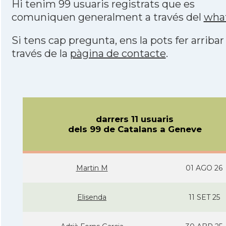
Hi tenim 99 usuaris registrats que es
comuniquen generalment a través del
wha
Si tens cap pregunta, ens la pots fer arribar
través de la
pàgina de contacte
.
darrers 11 usuaris
dels 99 de Catalans a Geneve
Martin M
01 AGO 26
Elisenda
11 SET 25