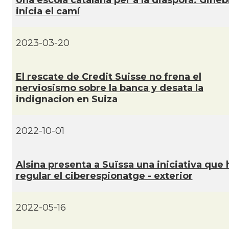
Una escola catalana per a la diàspora: Gineb
inicia el camí
2023-03-20
El rescate de Credit Suisse no frena el
nerviosismo sobre la banca y desata la
indignacion en Suiza
2022-10-01
Alsina presenta a Suïssa una iniciativa que 
regular el ciberespionatge - exterior
2022-05-16