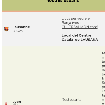
nostres usuaris
Llocs per veure el
Barça (ves a
Lausanne
CULERSALMON.com)
50 km
Local del Centre
Català de LAUSANA
M
m
b
p
de
b
tr
S
p
i
t
Restaurants
m
Lyon
m