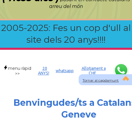
arreu del món
2005-2025: Fes un cop d'ull al
site dels 20 anys!!!!
menu ràpid
20
Allotjament a
whatsapp
ANYS!
CHE
>>
Tornar al capdamunt
Benvingudes/ts a Catalan
Geneve