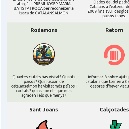
Dades del del padr
atorgà el PREMI JOSEP MARIA
Catalans a l'exterior d
BATISTA I ROCA per reconéixer la
2009 fins avui, desglos
tasca de CATALANSALMON
paisos i anys.
Rodamons
Retorn
Quantes ciutats has visitat? Quants
informació sobre ajuts 
paisos? Quin usuari de
catalans que tornen a C
catalansalmon ha visitat més països i
despres d'haver viscu
cuutats? quins son els que mes
agraden i els que menys?
Sant Joans
Calçotades