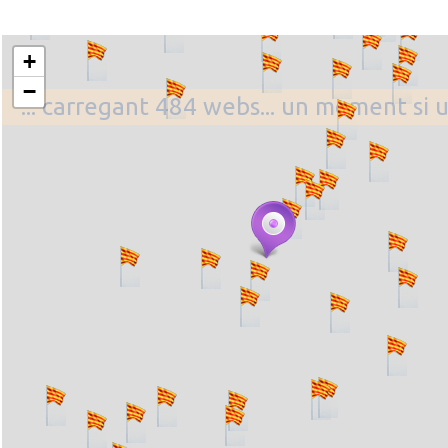
+
−
... carregant 484 webs... un moment si 