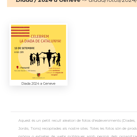
Diada / 2024 a Geneve
-> diada/fotos/2024
Diada 2024 a Geneve
Aquest és un petit recull aleatori de
fotos d'esdeveniments (Diades,
Jordis, Tions) recopilades als nostre sites. Totes les fotos són de prod
pròpia o extretes de webs públiques amb permís dels organitza