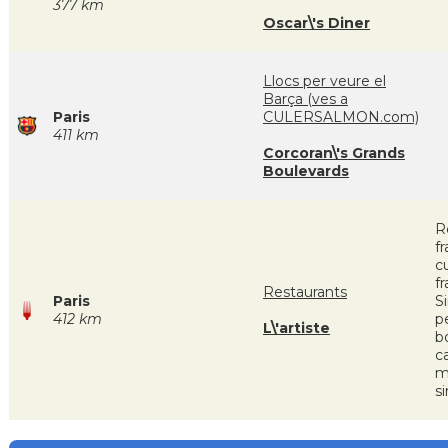
377 km
Oscar\'s Diner
Llocs per veure el
Barça (ves a
Paris
CULERSALMON.com)
411 km
Corcoran\'s Grands
Boulevards
R
f
cu
f
Restaurants
Paris
S
412 km
p
L\'artiste
bo
c
m
s