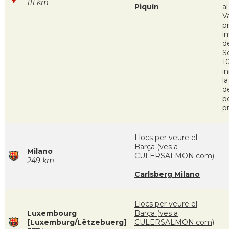
111 km
Piquín
a
Va
p
i
d
S
10
in
l
d
p
pr
Llocs per veure el
Barça (ves a
Milano
CULERSALMON.com)
249 km
Carlsberg Milano
Llocs per veure el
Luxembourg
Barça (ves a
[Luxemburg/Lëtzebuerg]
CULERSALMON.com)