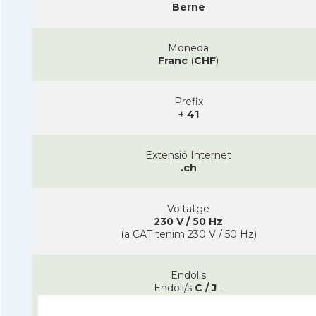
Berne
Moneda
Franc
(
CHF
)
Prefix
+ 41
Extensió Internet
.ch
Voltatge
230 V / 50 Hz
(a CAT tenim 230 V / 50 Hz)
Endolls
Endoll/s
C / J
-