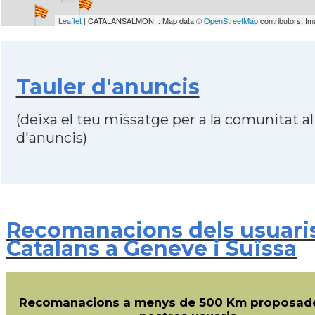
Leaflet
| CATALANSALMON :: Map data ©
OpenStreetMap
contributors, I
Tauler d'anuncis
(deixa el teu missatge per a la comunitat al
d'anuncis)
Recomanacions dels usuari
Catalans a Geneve i Suïssa
Recomanacions a menys de 500 Km proposade