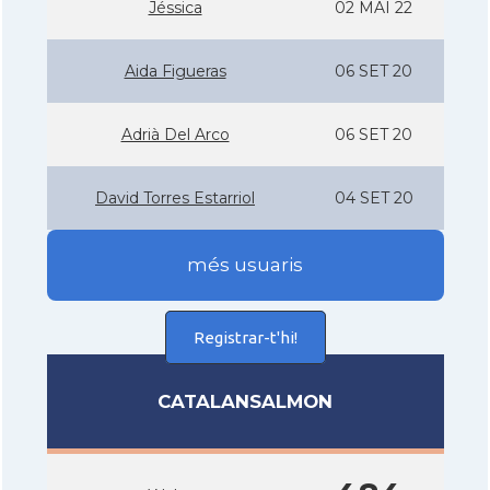
Jéssica
02 MAI 22
Aida Figueras
06 SET 20
Adrià Del Arco
06 SET 20
David Torres Estarriol
04 SET 20
més usuaris
Registrar-t'hi!
CATALANSALMON