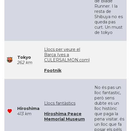
de Blade
Runner. I la
resta de
Shibuya no es
queda pas
curt. Un must
de tokyo
Llocs per veure el
Barça (ves a
Tokyo
CULERSALMON.com)
262 km
Footnik
No és pas un
lloc fantastic,
però sens
Llocs fantàstics
dubte es un
Hiroshima
lloc històric
413 km
Hiroshima Peace
que paga la
Memorial Museum
pena visitar. és
un lloc que fa
posar els pèls