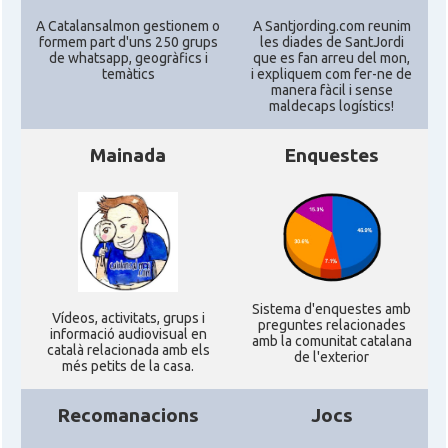
A Catalansalmon gestionem o
A Santjording.com reunim
formem part d'uns 250 grups
les diades de SantJordi
de whatsapp, geogràfics i
que es fan arreu del mon,
temàtics
i expliquem com fer-ne de
manera fàcil i sense
maldecaps logí­stics!
Mainada
Enquestes
Sistema d'enquestes amb
Ví­deos, activitats, grups i
preguntes relacionades
informació audiovisual en
amb la comunitat catalana
català relacionada amb els
de l'exterior
més petits de la casa.
Recomanacions
Jocs