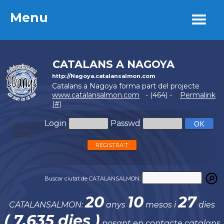
Menu
Menu
CATALANS A NAGOYA
http://Nagoya.catalansalmon.com
Catalans a Nagoya forma part del projecte
www.catalansalmon.com
- (464) -
Permalink
(#)
Login
Passwd
Password
perdut?
REGISTRA'T
Buscar ciutat de CATALANSALMON:
20
10
27
CATALANSALMON:
anys
mesos i
dies
( 7.635 dies )
posant en contacte catalans