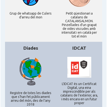
Grup de whatsapp de Culers
Petit qüestionari a
d'arreu del mon
catalans de
CATALANSALMON.
Pinzellades d'un grapat
de vides viscudes amb
intensitat i en català per
tot el món
Diades
IDCAT
L'IDCAT és un Certificat
Digital, una eina
imprescindible per als
Registre de totes les diades
catalans de l'exterior, ara,
que s'han fet públicament
i més encara en un futur
arreu del món, des de l'any
proper
2018