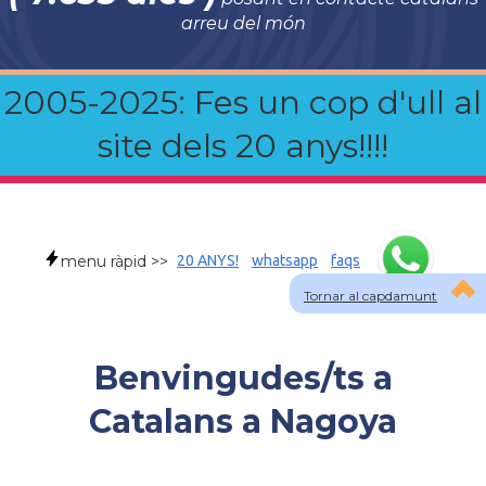
arreu del món
2005-2025: Fes un cop d'ull al
site dels 20 anys!!!!
menu ràpid >>
20 ANYS!
whatsapp
faqs
Tornar al capdamunt
Benvingudes/ts a
Catalans a Nagoya