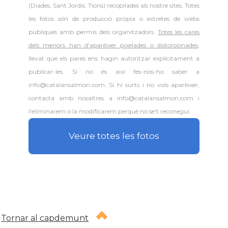
(Diades, Sant Jordis, Tions) recopilades als nostre sites. Totes
les fotos són de producció pròpia o extretes de webs
públiques amb permís dels organitzadors.
Totes les cares
dels menors han d'aparèixer pixelades o distorsionades
,
llevat que els pares ens hagin autoritzar explícitament a
publicar-les. Si no és així fes-nos-ho saber a
info@catalansalmon.com. Si hi surts i no vols aparèixer,
contacta amb nosaltres a info@catalansalmon.com i
l'eliminarem o la modificarem perquè no se't reconegui.
Veure totes les fotos
.
Tornar al capdemunt