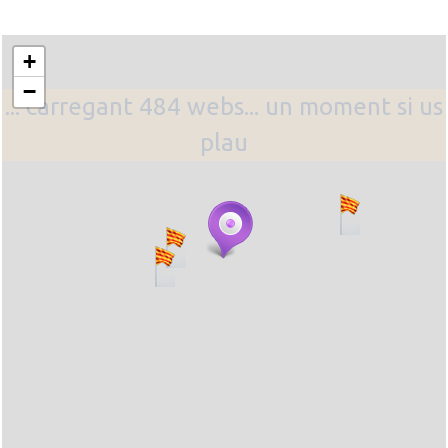
+
−
... carregant 484 webs... un moment si us
plau