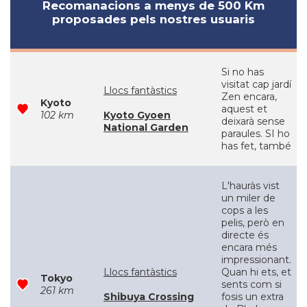
Recomanacions a menys de 500 Km
proposades pels nostres usuaris
Si no has
visitat cap jardí
Llocs fantàstics
Zen encara,
Kyoto
aquest et
102 km
Kyoto Gyoen
deixarà sense
National Garden
paraules. SI ho
has fet, també
L'hauràs vist
un miler de
cops a les
pelis, però en
directe és
encara més
impressionant.
Llocs fantàstics
Quan hi ets, et
Tokyo
sents com si
261 km
Shibuya Crossing
fosis un extra