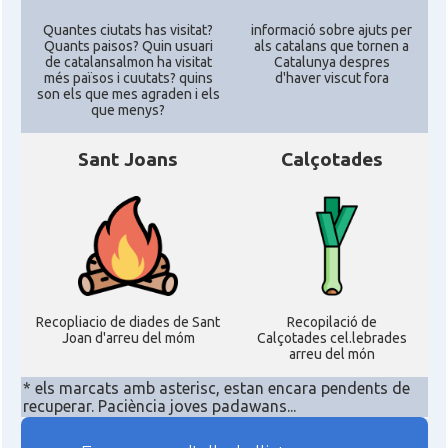
Quantes ciutats has visitat?
informació sobre ajuts per
Quants paisos? Quin usuari
als catalans que tornen a
de catalansalmon ha visitat
Catalunya despres
més països i cuutats? quins
d'haver viscut fora
son els que mes agraden i els
que menys?
Sant Joans
Calçotades
Recopliacio de diades de Sant
Recopilació de
Joan d'arreu del móm
Calçotades cel.lebrades
arreu del món
* els marcats amb asterisc, estan encara pendents de
recuperar. Paciència joves padawans...