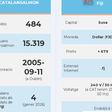
CATALANSALMON
Fiji
484
Capital
Suva
ebs
Moneda
Dollar
(
FJ
uaris
15.319
ansalmon
Prefix
+ 679
2005-
Extensió
.fj
creacio
09-11
Internet
(a Dublin)
240 V / 50 
Voltatge
(a CAT tenim 23
alans
50 Hz)
4
rats als
lats de
(gener 2026)
Fiji
Endoll/s
I
-