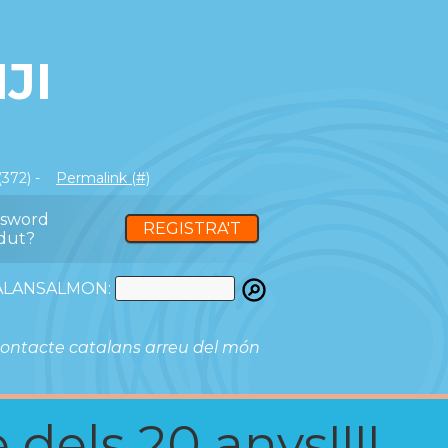
JI
(372) -
Permalink (#)
ssword
REGISTRA'T
dut?
ATALANSALMON:
ontacte catalans arreu del món
 dels 20 anys!!!!