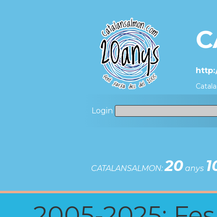
C
http:
Catala
Login
20
1
CATALANSALMON:
anys
2005-2025: Fes u