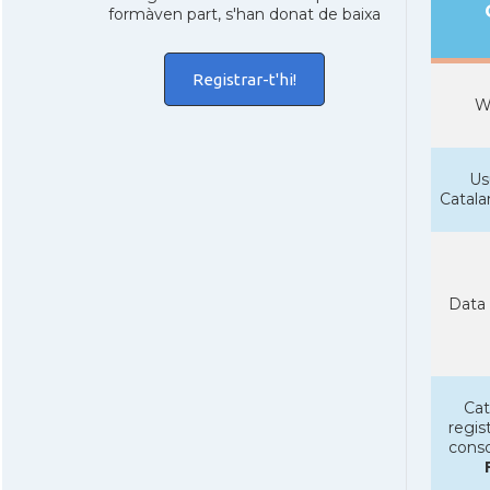
formàven part, s'han donat de baixa
Registrar-t'hi!
W
Us
Catal
Data 
Cat
regist
conso