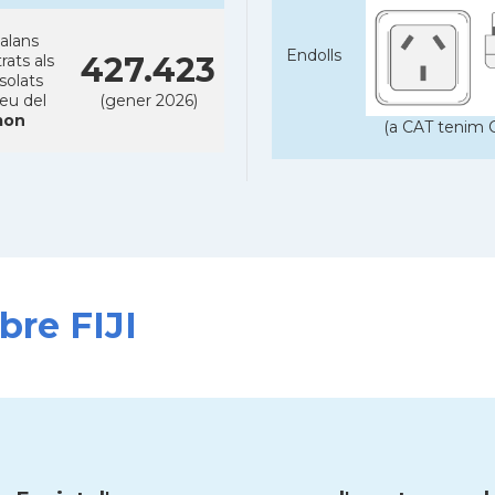
alans
Endolls
427.423
rats als
solats
reu del
(gener 2026)
on
(a CAT tenim C
bre FIJI