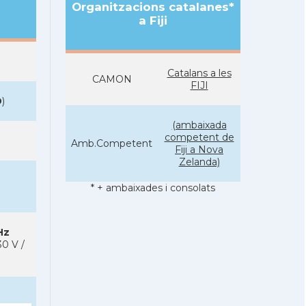
Organitzacions catalanes*
a Fiji
Catalans a les
CAMON
FIJI
D
)
(ambaixada
competent de
Amb.Competent
Fiji a Nova
Zelanda)
* + ambaixades i consolats
Hz
0 V /