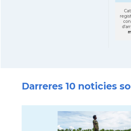
Cat
regist
con
d'ar
m
Darreres 10 noticies so