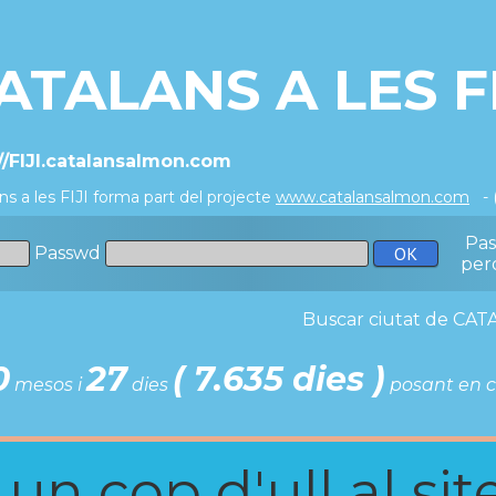
ATALANS A LES FI
//FIJI.catalansalmon.com
ns a les FIJI forma part del projecte
www.catalansalmon.com
- 
Pa
Passwd
per
Buscar ciutat de C
0
27
( 7.635 dies )
mesos i
dies
posant en c
n cop d'ull al site