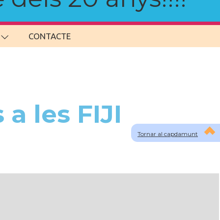
CONTACTE
a les FIJI
Tornar al capdamunt
lau