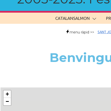
CATALANSALMON
P
menu ràpid >>
SANT JO
Benvingud
+
−
..