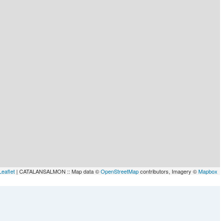
Leaflet
| CATALANSALMON :: Map data ©
OpenStreetMap
contributors, Imagery ©
Mapbox