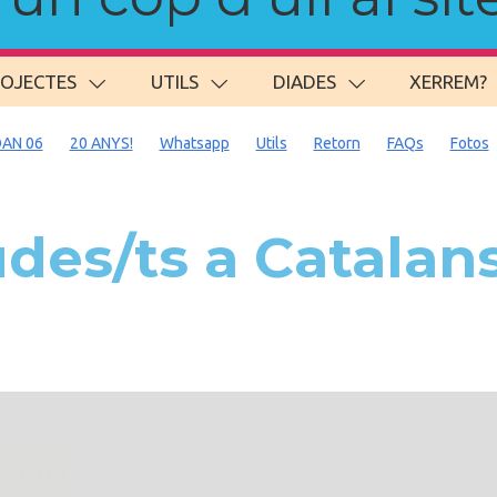
ROJECTES
UTILS
DIADES
XERREM?
AN 06
20 ANYS!
Whatsapp
Utils
Retorn
FAQs
Fotos
es/ts a Catalans 
. carregant 484 webs... un moment si us p