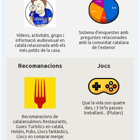
CAMON
Catalans a Leeds - Uk
CAMON
Catalans a LEICESTER
Sistema d'enquestes amb
Ví­deos, activitats, grups i
preguntes relacionades
CAMON
Catalans a Lincoln
informació audiovisual en
amb la comunitat catalana
català relacionada amb els
de l'exterior
més petits de la casa.
CAMON
Catalans a LIVERPOOL
Recomanacions
Jocs
CAMON
CATALANS A LONDON - Londres
CAMON
CATALANS A MANCHESTER
Que la vida son quatre
dies, i 3 te'ls passes
CAMON
Catalans a MILTON KEYNES
treballant... (Plutarc)
Recomanacions de
catalansalmon; Restaurants,
Guies Turístics en català,
CAMON
Catalans a Newcastle upon Tyne
Hotels, Pubs, Llocs fantàstics,
Llocs on comprar menjar