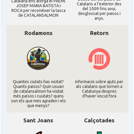
Catalana ens atorgà el PREMI
Catalans a l'exterior des
JOSEP MARIA BATISTA I
del 2009 fins avui,
ROCA per reconéixer la tasca
desglossat per paisos i
de CATALANSALMON
anys.
Rodamons
Retorn
Quantes ciutats has visitat?
informació sobre ajuts per
Quants paisos? Quin usuari
als catalans que tornen a
de catalansalmon ha visitat
Catalunya despres
més països i cuutats? quins
d'haver viscut fora
son els que mes agraden i els
que menys?
Sant Joans
Calçotades