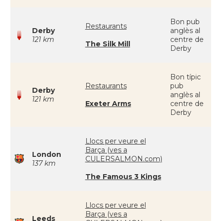
Bon pub
Restaurants
Derby
anglès al
121 km
centre de
The Silk Mill
Derby
Bon típic
Restaurants
pub
Derby
anglès al
121 km
Exeter Arms
centre de
Derby
Llocs per veure el
Barça (ves a
London
CULERSALMON.com)
137 km
The Famous 3 Kings
Llocs per veure el
Barça (ves a
Leeds