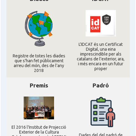
Ambaixada espanyola a Regne Unit
Ambaixada
(UK)
* + ambaixades i consolats
L'IDCAT és un Certificat
Digital, una eina
imprescindible per als
Registre de totes les diades
catalans de l'exterior, ara,
que s'han fet públicament
i més encara en un futur
arreu del món, des de l'any
proper
2018
Premis
Padró
El 2016 l'Institut de Projecció
Exterior de la Cultura
Dades del del padró de