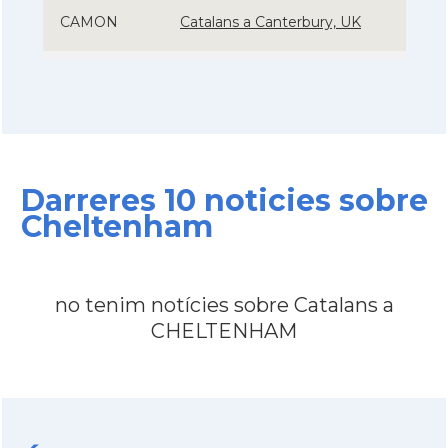
CAMON
Catalans a Canterbury, UK
CAMON
Catalans a Cardiff
CAMON
Catalans a Chelmsford
Darreres 10 noticies sobre
CAMON
Catalans a CHELTENHAM
Cheltenham
CAMON
Catalans a Chester
no tenim notícies sobre Catalans a
CAMON
Catalans a DERRY
CHELTENHAM
CAMON
CATALANS A EDINBURGH
CAMON
Catalans a Enniskillen