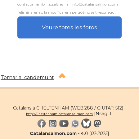
contacta amb nosaltres a info@catalansalmon.com i
l'eliminarem o la modificarem perquè no se't reconegui.
Veure totes les fotos
.
Tornar al capdemunt
Catalans a CHELTENHAM (WEB:288 / CIUTAT: 512) -
[Nseg: 1]
http://Cheltenham.catalansalmon.com
Catalansalmon.com
-
4
.0 [
02·2025
]