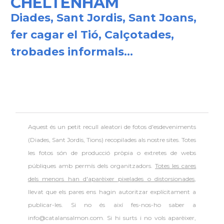
CHELTENHAM
Diades, Sant Jordis, Sant Joans,
fer cagar el Tió, Calçotades,
trobades informals...
Aquest és un petit recull aleatori de
fotos d'esdeveniments
(Diades, Sant Jordis, Tions) recopilades als nostre sites. Totes
les fotos són de producció pròpia o extretes de webs
públiques amb permís dels organitzadors.
Totes les cares
dels menors han d'aparèixer pixelades o distorsionades
,
llevat que els pares ens hagin autoritzar explícitament a
publicar-les. Si no és així fes-nos-ho saber a
info@catalansalmon.com. Si hi surts i no vols aparèixer,