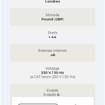
Londres
Moneda
Pound
(
GBP
)
Prefix
+ 44
Extensió Internet
.uk
Voltatge
230 V / 50 Hz
(a CAT tenim 230 V / 50 Hz)
Endolls
Endoll/s
G
-