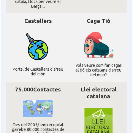
català, Llocs per veure el
Barça ...
CAMON
Catalans a NOTTINGHAM
Castellers
Caga Tió
CAMON
Catalans a OXFORD, UK, Anglaterra
CAMON
Catalans a Portsmouth
CAMON
Catalans a READING
vols veure com fan cagar
Portal de Castellers d'arreu
el tió els catalans d'arreu
del món
del mon?
CAMON
Catalans a RUGBY
75.000Contactes
Llei electoral
CAMON
Catalans a SHEFFIELD
catalana
CAMON
Catalans a SOUTHAMPTON
Des del 2005,hem recopilat
CAMON
Catalans a STIRLING
gairebé 80.000 contactes de