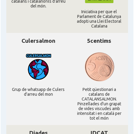
catalans i catalanòfils d'arreu
del món.
Iniciativa per que el
CAMON
Catalans a WIGHT
Parlament de Catalunya
adopti una Llei Electoral
Catalana
CAMON
Catalans a YORK
Culersalmon
5centims
Casal
Catalans UK
Casal
Centre Català d'Escòcia
Delegació del Govern al Regne Unit
Delegació
i Irlanda
Grup de whatsapp de Culers
Petit qüestionari a
d'arreu del mon
catalans de
CATALANSALMON.
Pinzellades d'un grapat
Consolat
Consolat general a Edinburgh
de vides viscudes amb
intensitat i en català per
tot el món
Consolat
Consolat general a London
Diades
IDCAT