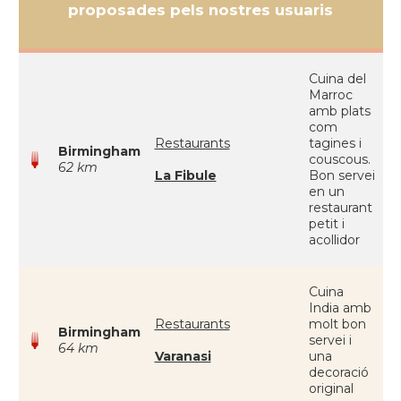
proposades pels nostres usuaris
Cuina del
Marroc
amb plats
com
Restaurants
tagines i
Birmingham
couscous.
62 km
La Fibule
Bon servei
en un
restaurant
petit i
acollidor
Cuina
India amb
Restaurants
molt bon
Birmingham
servei i
64 km
Varanasi
una
decoració
original