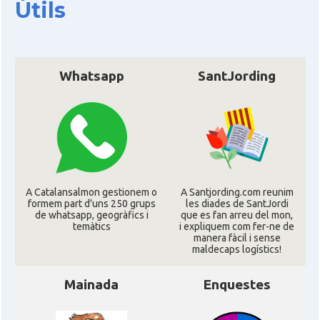
Útils
CAMON
Catalans a EXETER
Catalans a Glasgow -Escòcia -
Whatsapp
SantJording
CAMON
Scotland
CAMON
Catalans a GUERNSEY
CAMON
CATALANS A GUILDFORD
A Catalansalmon gestionem o
A Santjording.com reunim
formem part d'uns 250 grups
les diades de SantJordi
CAMON
Catalans a HEREFORD
de whatsapp, geogràfics i
que es fan arreu del mon,
temàtics
i expliquem com fer-ne de
manera fàcil i sense
CAMON
Catalans a Ipswich
maldecaps logí­stics!
Mainada
Enquestes
CAMON
Catalans a KETTERING