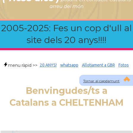
arreu del món
2005-2025: Fes un cop d'ull al
site dels 20 anys!!!!
menu ràpid >>
20 ANYS!
whatsapp
Allotjament a GBR
Fotos
Tornar al capdamunt
Benvingudes/ts a
Catalans a CHELTENHAM