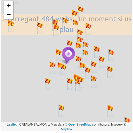
+
−
... carregant 484 webs... un moment si us
plau
Leaflet
| CATALANSALMON :: Map data ©
OpenStreetMap
contributors, Imagery ©
Mapbox