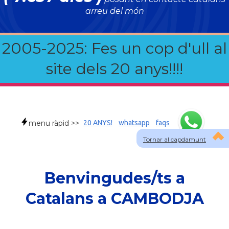
arreu del món
2005-2025: Fes un cop d'ull al
site dels 20 anys!!!!
menu ràpid >>
20 ANYS!
whatsapp
faqs
Tornar al capdamunt
Benvingudes/ts a
Catalans a CAMBODJA