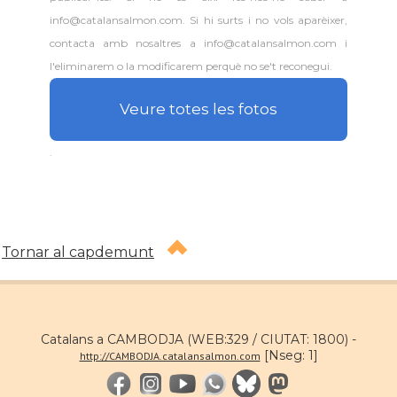
info@catalansalmon.com. Si hi surts i no vols aparèixer,
contacta amb nosaltres a info@catalansalmon.com i
l'eliminarem o la modificarem perquè no se't reconegui.
Veure totes les fotos
.
Tornar al capdemunt
Catalans a CAMBODJA (WEB:329 / CIUTAT: 1800) -
[Nseg: 1]
http://CAMBODJA.catalansalmon.com