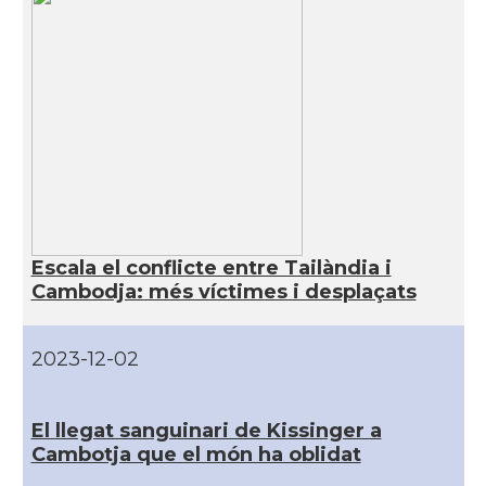
Escala el conflicte entre Tailàndia i
Cambodja: més víctimes i desplaçats
2023-12-02
El llegat sanguinari de Kissinger a
Cambotja que el món ha oblidat