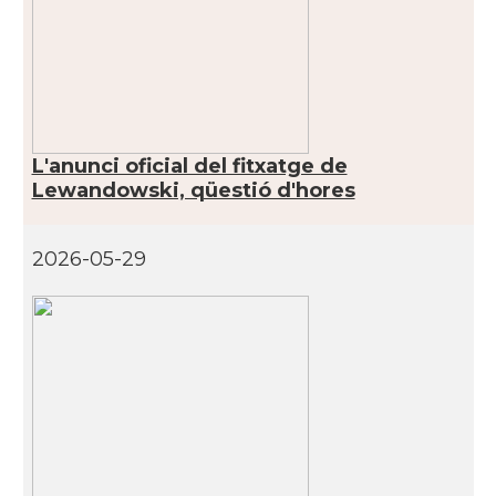
CAMON
Catalans a Hawaii
CAMON
Catalans a Houston - Texas
CAMON
Catalans a INDIANA
L'anunci oficial del fitxatge de
Lewandowski, qüestió d'hores
CAMON
Catalans a IOWA
2026-05-29
CAMON
Catalans a IRVINE
CAMON
Catalans a Jacksonville
CAMON
Catalans a Kentucky
CAMON
Catalans a Las Vegas