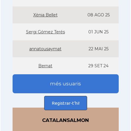
Xènia Bellet
08 AGO 25
Sergi Gómez Terés
01 JUN 25
annatousaymat
22 MAI 25
Bernat
29 SET 24
més usuaris
Registrar-t'hi!
CATALANSALMON