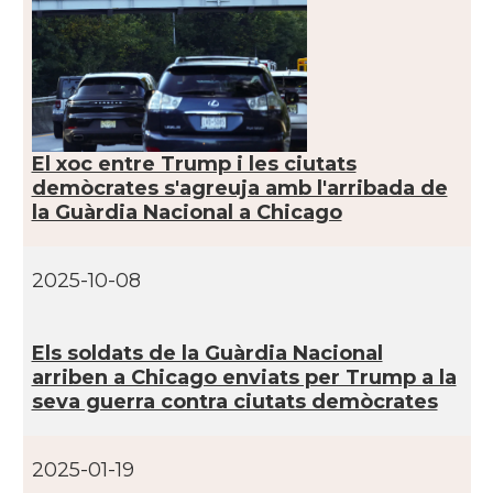
CAMON
Catalans a TAMPA
CAMON
Catalans a TENNESSEE
CAMON
Catalans a UTAH
El xoc entre Trump i les ciutats
demòcrates s'agreuja amb l'arribada de
CAMON
Catalans a VIRGINIA
la Guàrdia Nacional a Chicago
CAMON
Catalans a WASHINGTON DC
2025-10-08
CAMON
Catalans a WISCONSIN
Els soldats de la Guàrdia Nacional
arriben a Chicago enviats per Trump a la
CAMON
Catalans a WYOMING
seva guerra contra ciutats demòcrates
American Institute for Catalan
Casal
2025-01-19
Studies (AICS)