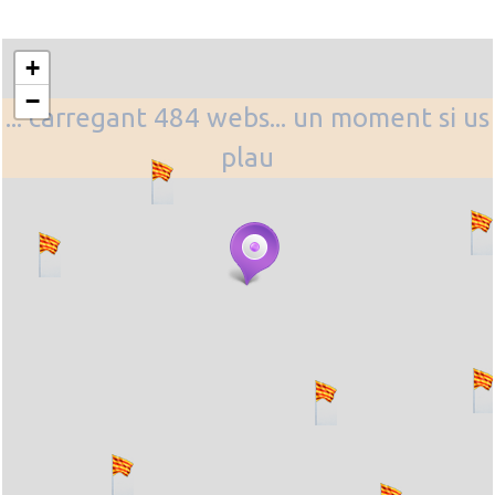
+
−
... carregant 484 webs... un moment si us
plau