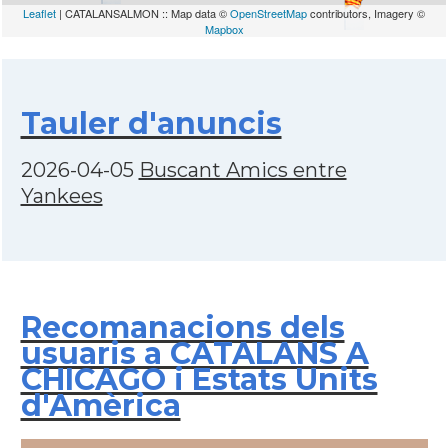
Leaflet
| CATALANSALMON :: Map data ©
OpenStreetMap
contributors, Imagery ©
Mapbox
Tauler d'anuncis
2026-04-05
Buscant Amics entre
Yankees
Recomanacions dels
usuaris a CATALANS A
CHICAGO i Estats Units
d'Amèrica