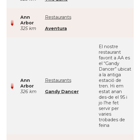
Ann
Restaurants
Arbor
325 km
Aventura
El nostre
restaurant
favorit a AA es
el “Gandy
Dancer” ubicat
a la antiga
Ann
Restaurants
estació de
Arbor
tren. Hi em
326 km
Gandy Dancer
estat anan
des-de el 95 i
jo l’he fet
servir per
varies
trobades de
feina