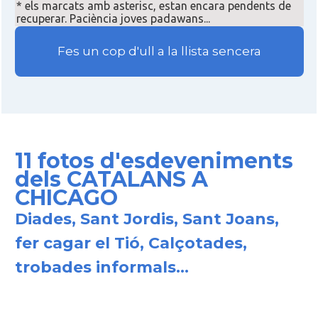
* els marcats amb asterisc, estan encara pendents de
recuperar. Paciència joves padawans...
Fes un cop d'ull a la llista sencera
11 fotos d'esdeveniments
dels CATALANS A
CHICAGO
Diades, Sant Jordis, Sant Joans,
fer cagar el Tió, Calçotades,
trobades informals...