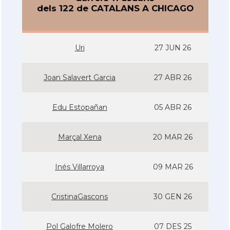
dels 122 de CATALANS A CHICAGO
Uri
27 JUN 26
Joan Salavert Garcia
27 ABR 26
Edu Estopañan
05 ABR 26
Marçal Xena
20 MAR 26
Inés Villarroya
09 MAR 26
CristinaGascons
30 GEN 26
Pol Galofre Molero
07 DES 25