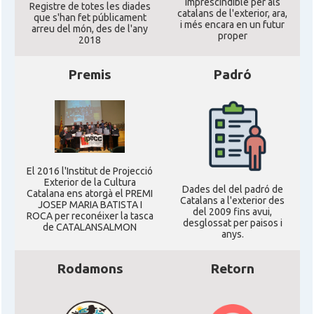
imprescindible per als
Registre de totes les diades
catalans de l'exterior, ara,
que s'han fet públicament
i més encara en un futur
arreu del món, des de l'any
proper
2018
Premis
Padró
El 2016 l'Institut de Projecció
Exterior de la Cultura
Dades del del padró de
Catalana ens atorgà el PREMI
Catalans a l'exterior des
JOSEP MARIA BATISTA I
del 2009 fins avui,
ROCA per reconéixer la tasca
desglossat per paisos i
de CATALANSALMON
anys.
Rodamons
Retorn