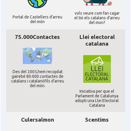
vols veure com fan cagar
Portal de Castellers d'arreu
el tió els catalans d'arreu
del món
del mon?
75.000Contactes
Llei electoral
catalana
Des del 2005,hem recopilat
gairebé 80.000 contactes de
catalans i catalanòfils d'arreu
del món.
Iniciativa per que el
Parlament de Catalunya
adopti una Llei Electoral
Catalana
Culersalmon
5centims