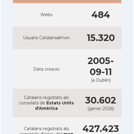
484
Webs
15.320
Usuaris Catalansalmon
2005-
Data creacio
09-11
(a Dublin)
Catalans registrats als
30.602
consolats de
Estats Units
d'Amèrica
(gener 2026)
427.423
Catalans registrats als
consolats d'arreu del
mon