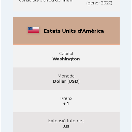
(gener 2026)
Estats Units d'Amèrica
Capital
Washington
Moneda
Dollar
(
USD
)
Prefix
+ 1
Extensió Internet
.us