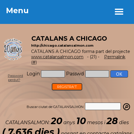
Menu
Menu
CATALANS A CHICAGO
http://chicago.catalansalmon.com
CATALANS A CHICAGO forma part del projecte
www.catalansalmon.com
- (21) -
Permalink
(#)
Login
Passwd
Password
perdut?
REGISTRA'T
Buscar ciutat de CATALANSALMON:
20
10
28
CATALANSALMON:
anys
mesos i
dies
( 7.636 dies )
posant en contacte catalans