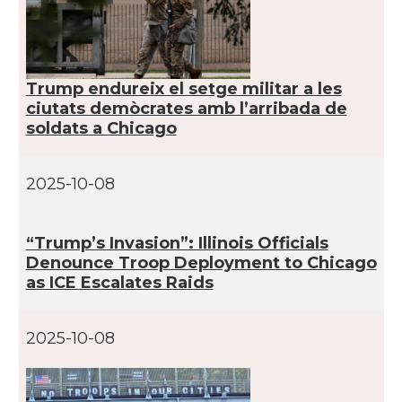
CAMON
Catalans a SAINT LOUIS
CAMON
Catalans a San Antonio - Texas
Trump endureix el setge militar a les
ciutats demòcrates amb l’arribada de
soldats a Chicago
CAMON
Catalans a San Diego
CAMON
Catalans a SAN FRANCISCO
2025-10-08
CAMON
Catalans a Sarasota, Florida, USA
“Trump’s Invasion”: Illinois Officials
Denounce Troop Deployment to Chicago
as ICE Escalates Raids
CAMON
Catalans a SEATTLE
Catalans a Silicon Valley (San Jose),
2025-10-08
CAMON
California, USA