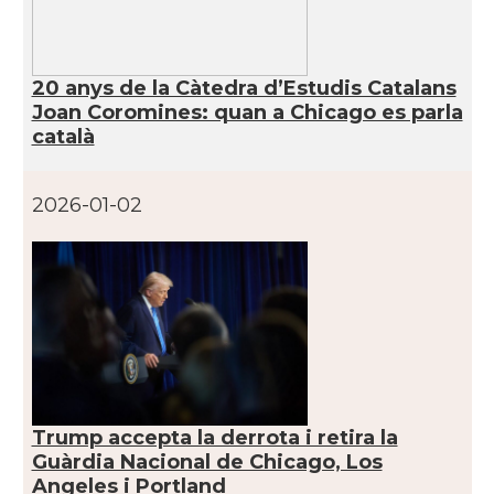
CAMON
Catalans a Los Angeles
20 anys de la Càtedra d’Estudis Catalans
CAMON
Catalans a Maine, USA
Joan Coromines: quan a Chicago es parla
català
CAMON
Catalans a MIAMI
2026-01-02
CAMON
Catalans a MINNESOTA
CAMON
Catalans a NEBRASKA
CAMON
Catalans a NEW MEXICO
CAMON
Catalans a New Orleans
Trump accepta la derrota i retira la
Guàrdia Nacional de Chicago, Los
Angeles i Portland
CAMON
CATALANS A NEW YORK