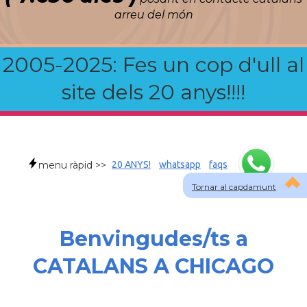
arreu del món
2005-2025: Fes un cop d'ull al
site dels 20 anys!!!!
menu ràpid >>
20 ANYS!
whatsapp
faqs
Tornar al capdamunt
Benvingudes/ts a
CATALANS A CHICAGO