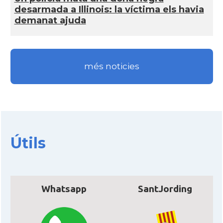
desarmada a Illinois: la ví­ctima els havia
Acció
Acció a New York
demanat ajuda
Acció
ACCIÓ a Silicon Valley
més noticies
Acció
Acció a Washington DC
Acció
ACCIÓ Miami
Delegació del Govern als Estats
Delegació
Útils
Units i Canadà (New York)
Delegació del Govern als Estats
Delegació
Units i Canadà (Washington)
Whatsapp
SantJording
Consolat
Consolat general a Boston