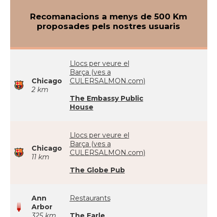
Recomanacions a menys de 500 Km
proposades pels nostres usuaris
Llocs per veure el
Barça (ves a
Chicago
CULERSALMON.com)
2 km
The Embassy Public
House
Llocs per veure el
Barça (ves a
Chicago
CULERSALMON.com)
11 km
The Globe Pub
Ann
Restaurants
Arbor
325 km
The Earle