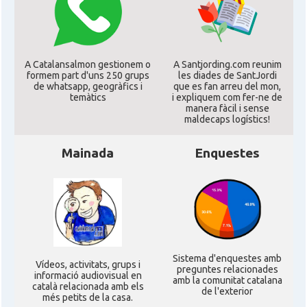
Consolat
Consolat general a Chicago
Consolat
Consolat general a Houston
A Catalansalmon gestionem o
A Santjording.com reunim
formem part d'uns 250 grups
les diades de SantJordi
de whatsapp, geogràfics i
que es fan arreu del mon,
Consolat
Consolat general a Los Angeles
temàtics
i expliquem com fer-ne de
manera fàcil i sense
maldecaps logí­stics!
Consolat
Consolat general a Miami
Mainada
Enquestes
Consolat
Consolat general a New York City
Consolat
Consolat general a San Francisco
Consolat
Consolat general a Washington
Sistema d'enquestes amb
Ví­deos, activitats, grups i
preguntes relacionades
informació audiovisual en
amb la comunitat catalana
català relacionada amb els
de l'exterior
Ambaixada espanyola a Estats Units
més petits de la casa.
Ambaixada