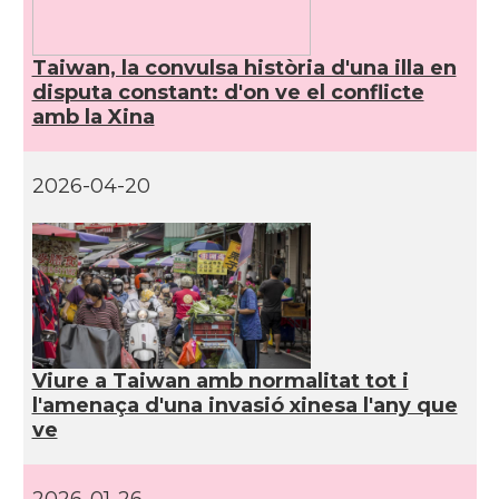
Taiwan, la convulsa història d'una illa en
disputa constant: d'on ve el conflicte
amb la Xina
2026-04-20
Viure a Taiwan amb normalitat tot i
l'amenaça d'una invasió xinesa l'any que
ve