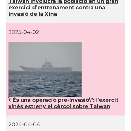
Taiwan involucra la població en un gran
exercici d’entrenament contra una
invasió de la Xina
2025-04-02
\"És una operació pre-invasió\": l'exèrcit
xinès estreny el cèrcol sobre Taiwan
2024-04-06