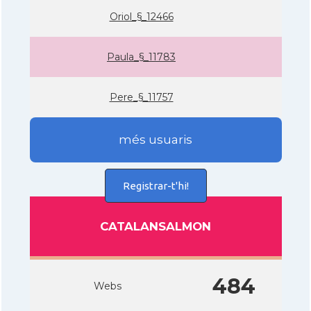
Oriol_§_12466
Paula_§_11783
Pere_§_11757
més usuaris
Registrar-t'hi!
CATALANSALMON
484
Webs