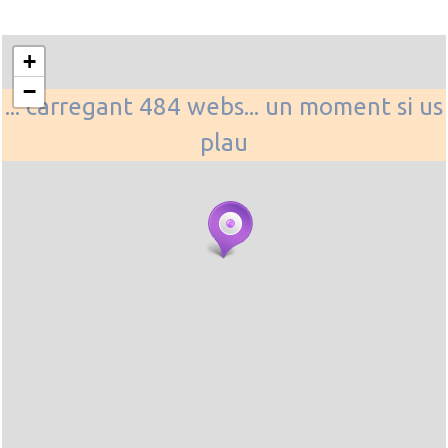
+
−
... carregant 484 webs... un moment si us
plau