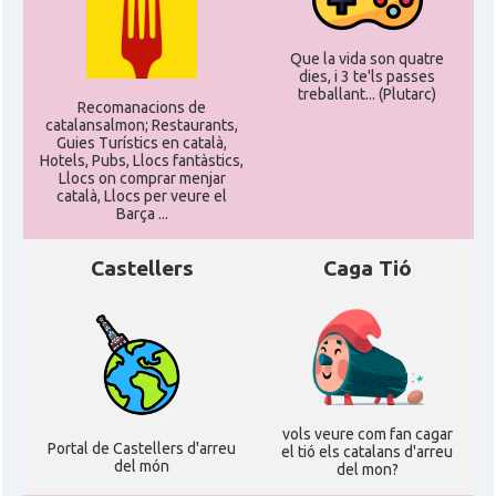
Que la vida son quatre
dies, i 3 te'ls passes
treballant... (Plutarc)
Recomanacions de
catalansalmon; Restaurants,
Guies Turístics en català,
Hotels, Pubs, Llocs fantàstics,
Llocs on comprar menjar
català, Llocs per veure el
Barça ...
Castellers
Caga Tió
vols veure com fan cagar
Portal de Castellers d'arreu
el tió els catalans d'arreu
del món
del mon?