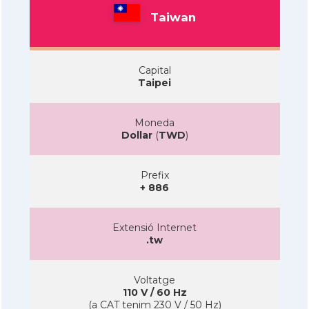
Taiwan
Capital
Taipei
Moneda
Dollar
(
TWD
)
Prefix
+ 886
Extensió Internet
.tw
Voltatge
110 V / 60 Hz
(a CAT tenim 230 V / 50 Hz)