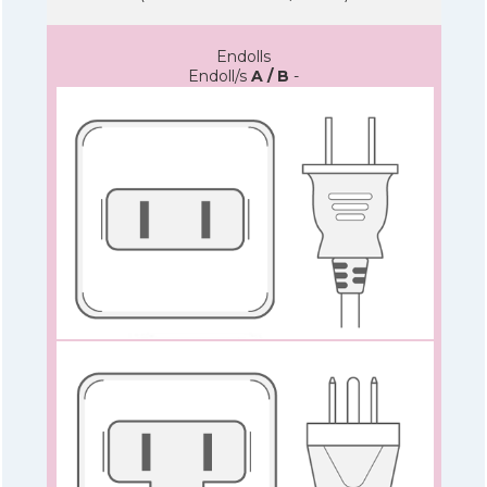
Endolls
Endoll/s
A / B
-