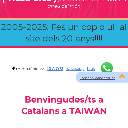
arreu del món
2005-2025: Fes un cop d'ull al
site dels 20 anys!!!!
menu ràpid >>
20 ANYS!
whatsapp
faqs
Tornar al capdamunt
Benvingudes/ts a
Catalans a TAIWAN