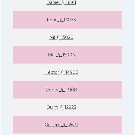
Daniel_§_16161
Enric_§_16073
Nil_§_15020
Mar_§_15006
Héctor_§_14900
Roger_§_13108
Quim_§_12923
Guillem_§_12671