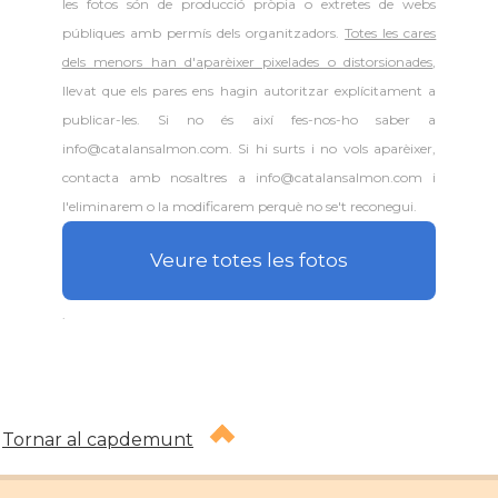
les fotos són de producció pròpia o extretes de webs
públiques amb permís dels organitzadors.
Totes les cares
dels menors han d'aparèixer pixelades o distorsionades
,
llevat que els pares ens hagin autoritzar explícitament a
publicar-les. Si no és així fes-nos-ho saber a
info@catalansalmon.com. Si hi surts i no vols aparèixer,
contacta amb nosaltres a info@catalansalmon.com i
l'eliminarem o la modificarem perquè no se't reconegui.
Veure totes les fotos
.
Tornar al capdemunt