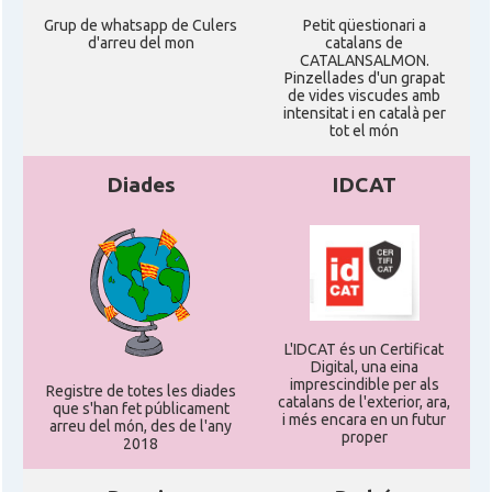
Grup de whatsapp de Culers
Petit qüestionari a
d'arreu del mon
catalans de
CATALANSALMON.
Pinzellades d'un grapat
de vides viscudes amb
intensitat i en català per
tot el món
Diades
IDCAT
L'IDCAT és un Certificat
Digital, una eina
imprescindible per als
Registre de totes les diades
catalans de l'exterior, ara,
que s'han fet públicament
i més encara en un futur
arreu del món, des de l'any
proper
2018