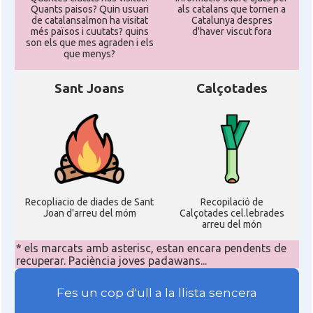
Quants paisos? Quin usuari
als catalans que tornen a
de catalansalmon ha visitat
Catalunya despres
més països i cuutats? quins
d'haver viscut fora
son els que mes agraden i els
que menys?
Sant Joans
Calçotades
Recopliacio de diades de Sant
Recopilació de
Joan d'arreu del móm
Calçotades cel.lebrades
arreu del món
* els marcats amb asterisc, estan encara pendents de
recuperar. Paciència joves padawans...
Fes un cop d'ull a la llista sencera