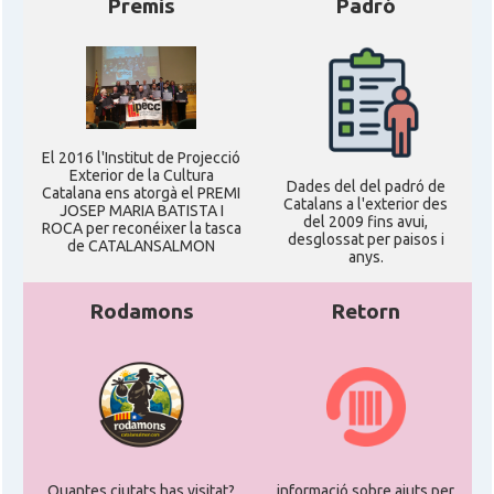
Premis
Padró
El 2016 l'Institut de Projecció
Exterior de la Cultura
Dades del del padró de
Catalana ens atorgà el PREMI
Catalans a l'exterior des
JOSEP MARIA BATISTA I
del 2009 fins avui,
ROCA per reconéixer la tasca
desglossat per paisos i
de CATALANSALMON
anys.
Rodamons
Retorn
Quantes ciutats has visitat?
informació sobre ajuts per