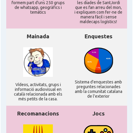
formem part d'uns 250 grups
les diades de SantJordi
de whatsapp, geogràfics i
que es fan arreu del mon,
temàtics
i expliquem com fer-ne de
manera fàcil i sense
maldecaps logí­stics!
Mainada
Enquestes
Sistema d'enquestes amb
Ví­deos, activitats, grups i
preguntes relacionades
informació audiovisual en
amb la comunitat catalana
català relacionada amb els
de l'exterior
més petits de la casa.
Recomanacions
Jocs