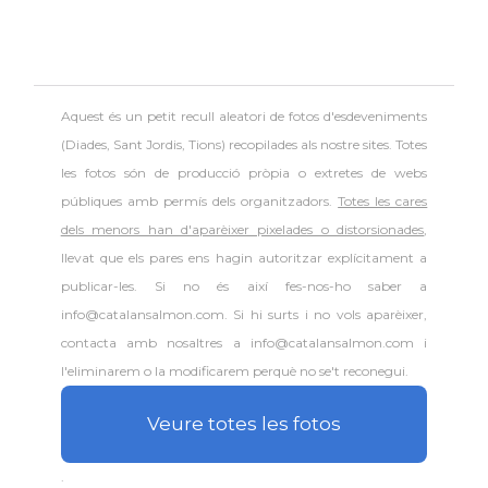
Aquest és un petit recull aleatori de
fotos d'esdeveniments
(Diades, Sant Jordis, Tions) recopilades als nostre sites. Totes
les fotos són de producció pròpia o extretes de webs
públiques amb permís dels organitzadors.
Totes les cares
dels menors han d'aparèixer pixelades o distorsionades
,
llevat que els pares ens hagin autoritzar explícitament a
publicar-les. Si no és així fes-nos-ho saber a
info@catalansalmon.com. Si hi surts i no vols aparèixer,
contacta amb nosaltres a info@catalansalmon.com i
l'eliminarem o la modificarem perquè no se't reconegui.
Veure totes les fotos
.