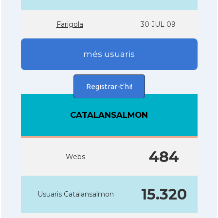
Farigola
30 JUL 09
més usuaris
Registrar-t'hi!
CATALANSALMON
484
Webs
15.320
Usuaris Catalansalmon