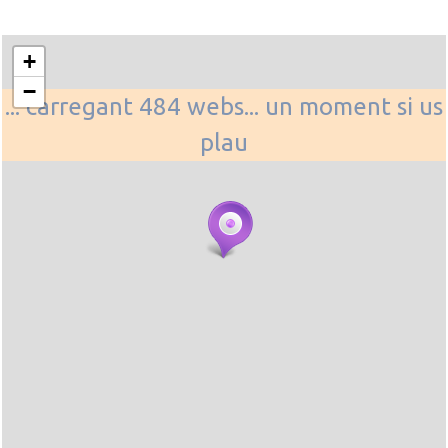
+
−
... carregant 484 webs... un moment si us
plau