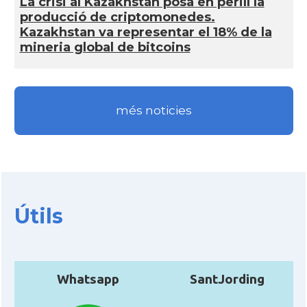
La crisi al Kazakhstan posa en perill la
producció de criptomonedes.
Kazakhstan va representar el 18% de la
mineria global de bitcoins
més noticies
Útils
Whatsapp
SantJording