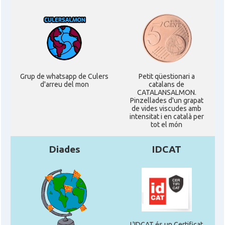
Grup de whatsapp de Culers
Petit qüestionari a
d'arreu del mon
catalans de
CATALANSALMON.
Pinzellades d'un grapat
de vides viscudes amb
intensitat i en català per
tot el món
Diades
IDCAT
L'IDCAT és un Certificat