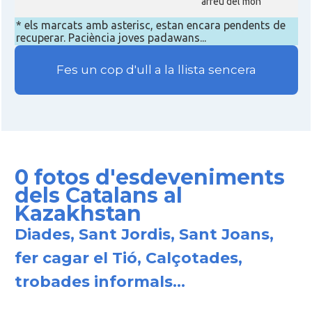
arreu del món
* els marcats amb asterisc, estan encara pendents de
recuperar. Paciència joves padawans...
Fes un cop d'ull a la llista sencera
0 fotos d'esdeveniments
dels Catalans al
Kazakhstan
Diades, Sant Jordis, Sant Joans,
fer cagar el Tió, Calçotades,
trobades informals...