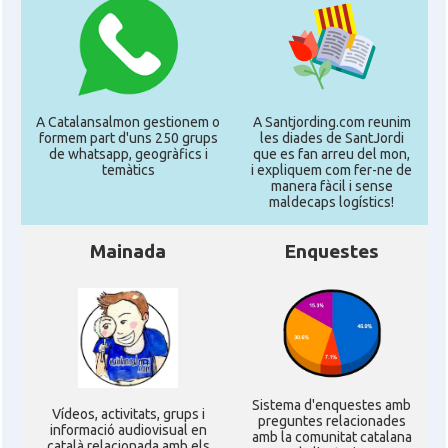
A Catalansalmon gestionem o
A Santjording.com reunim
formem part d'uns 250 grups
les diades de SantJordi
de whatsapp, geogràfics i
que es fan arreu del mon,
temàtics
i expliquem com fer-ne de
manera fàcil i sense
maldecaps logí­stics!
Mainada
Enquestes
Sistema d'enquestes amb
Ví­deos, activitats, grups i
preguntes relacionades
informació audiovisual en
amb la comunitat catalana
català relacionada amb els