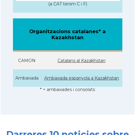
(a CAT tenim C i F)
Organitzacions catalanes* a
Kazakhstan
CAMON
Catalans al Kazakhstan
Ambaixada
Ambaixada espanyola a Kazakhstan
* + ambaixades i consolats
Darreres 10 noticies sobre