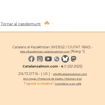
Tornar al capdemunt
Catalans al Kazakhstan (WEB:52 / CIUTAT: 1860) -
[Nseg: 1]
http://Kazakhstan.catalansalmon.com
Catalansalmon.com
-
4
.0 [
02·2025
]
216.73.217.16 - [ US ] -
info@catalansalmon.com
Avís legal / Protecció de Dades / Normes d'ús
T'agrada la iniciativa?
Convida'ns a un café