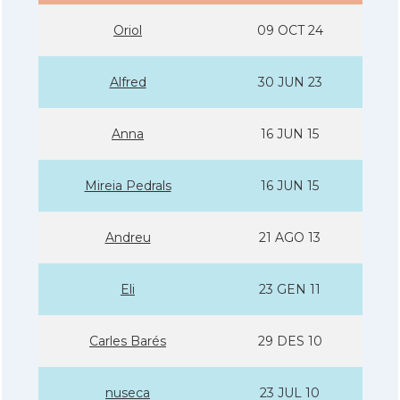
Oriol
09 OCT 24
Alfred
30 JUN 23
Anna
16 JUN 15
Mireia Pedrals
16 JUN 15
Andreu
21 AGO 13
Eli
23 GEN 11
Carles Barés
29 DES 10
nuseca
23 JUL 10