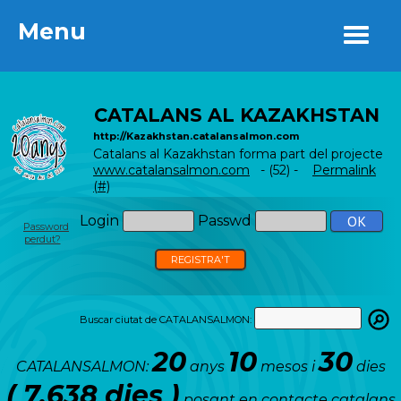
Menu
Menu
CATALANS AL KAZAKHSTAN
http://Kazakhstan.catalansalmon.com
Catalans al Kazakhstan forma part del projecte
www.catalansalmon.com
- (52) -
Permalink
(#)
Login
Passwd
Password
perdut?
REGISTRA'T
Buscar ciutat de CATALANSALMON:
20
10
30
CATALANSALMON:
anys
mesos i
dies
( 7.638 dies )
posant en contacte catalans