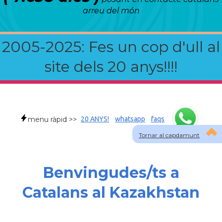
arreu del món
2005-2025: Fes un cop d'ull al
site dels 20 anys!!!!
menu ràpid >>
20 ANYS!
whatsapp
faqs
Tornar al capdamunt
Benvingudes/ts a
Catalans al Kazakhstan