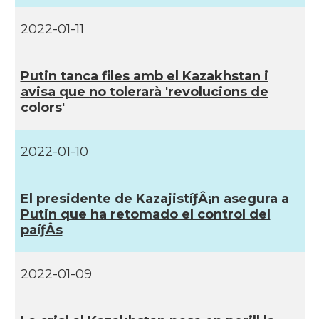
2022-01-11
Putin tanca files amb el Kazakhstan i
avisa que no tolerarà 'revolucions de
colors'
2022-01-10
El presidente de KazajistíƒÂ¡n asegura a
Putin que ha retomado el control del
paíƒÂ­s
2022-01-09