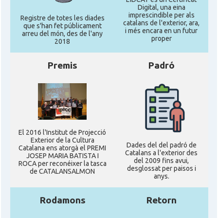
Digital, una eina
imprescindible per als
Registre de totes les diades
catalans de l'exterior, ara,
que s'han fet públicament
i més encara en un futur
arreu del món, des de l'any
proper
2018
Premis
Padró
El 2016 l'Institut de Projecció
Exterior de la Cultura
Dades del del padró de
Catalana ens atorgà el PREMI
Catalans a l'exterior des
JOSEP MARIA BATISTA I
del 2009 fins avui,
ROCA per reconéixer la tasca
desglossat per paisos i
de CATALANSALMON
anys.
Rodamons
Retorn