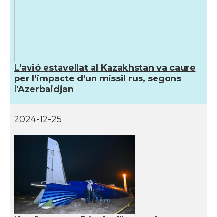
L'avió estavellat al Kazakhstan va caure
per l'impacte d'un míssil rus, segons
l'Azerbaidjan
2024-12-25