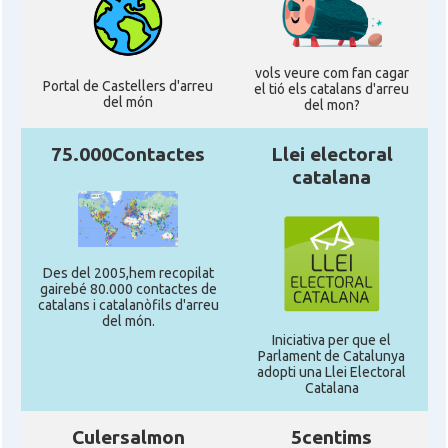
vols veure com fan cagar
Portal de Castellers d'arreu
el tió els catalans d'arreu
del món
del mon?
75.000Contactes
Llei electoral
catalana
Des del 2005,hem recopilat
gairebé 80.000 contactes de
catalans i catalanòfils d'arreu
del món.
Iniciativa per que el
Parlament de Catalunya
adopti una Llei Electoral
Catalana
Culersalmon
5centims