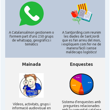
A Catalansalmon gestionem o
A Santjording.com reunim
formem part d'uns 250 grups
les diades de SantJordi
de whatsapp, geogràfics i
que es fan arreu del mon,
temàtics
i expliquem com fer-ne de
manera fàcil i sense
maldecaps logí­stics!
Mainada
Enquestes
Sistema d'enquestes amb
Ví­deos, activitats, grups i
preguntes relacionades
informació audiovisual en
amb la comunitat catalana