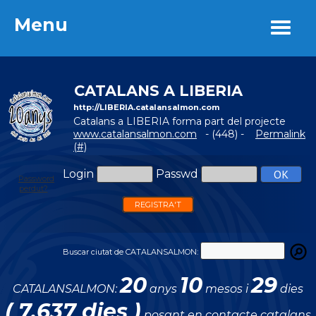
Menu
Menu
CATALANS A LIBERIA
http://LIBERIA.catalansalmon.com
Catalans a LIBERIA forma part del projecte
www.catalansalmon.com
- (448) -
Permalink
(#)
Login
Passwd
Password
perdut?
REGISTRA'T
Buscar ciutat de CATALANSALMON:
20
10
29
CATALANSALMON:
anys
mesos i
dies
( 7.637 dies )
posant en contacte catalans