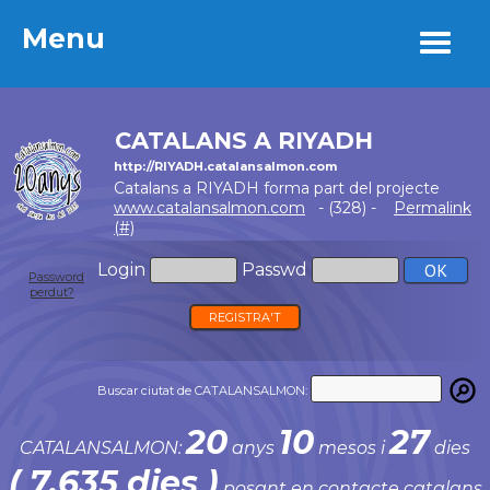
Menu
Menu
CATALANS A RIYADH
http://RIYADH.catalansalmon.com
Catalans a RIYADH forma part del projecte
www.catalansalmon.com
- (328) -
Permalink
(#)
Login
Passwd
Password
perdut?
REGISTRA'T
Buscar ciutat de CATALANSALMON:
20
10
27
CATALANSALMON:
anys
mesos i
dies
( 7.635 dies )
posant en contacte catalans