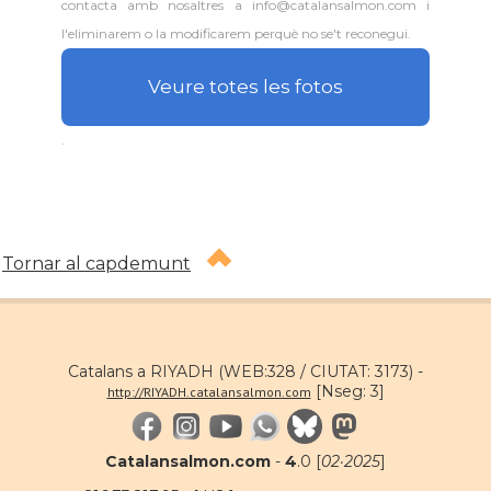
contacta amb nosaltres a info@catalansalmon.com i
l'eliminarem o la modificarem perquè no se't reconegui.
Veure totes les fotos
.
Tornar al capdemunt
Catalans a RIYADH (WEB:328 / CIUTAT: 3173) -
[Nseg: 3]
http://RIYADH.catalansalmon.com
Catalansalmon.com
-
4
.0 [
02·2025
]