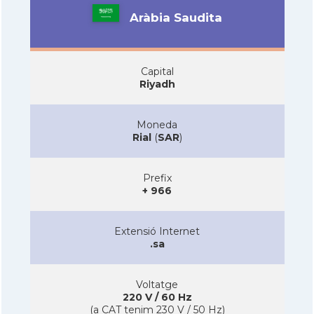
Aràbia Saudita
Capital
Riyadh
Moneda
Rial
(
SAR
)
Prefix
+ 966
Extensió Internet
.sa
Voltatge
220 V / 60 Hz
(a CAT tenim 230 V / 50 Hz)