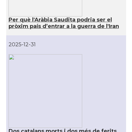
Per què l'Aràbia Saudita podria ser el
pròxim país d’entrar a la guerra de l'Iran
2025-12-31
Dos catalans morts i dos més de ferits