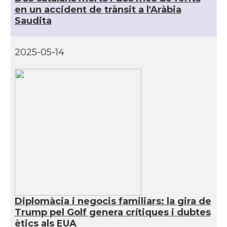
en un accident de trànsit a l'Aràbia
Saudita
2025-05-14
Diplomàcia i negocis familiars: la gira de
Trump pel Golf genera crítiques i dubtes
ètics als EUA