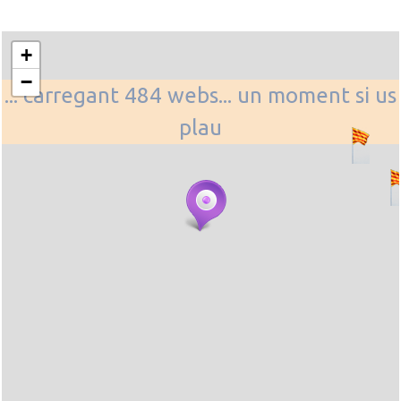
+
−
... carregant 484 webs... un moment si us
plau