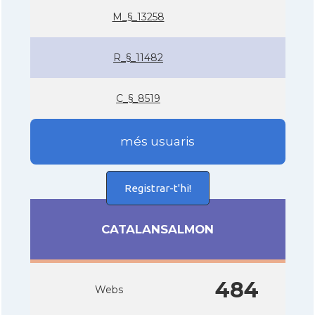
M_§_13258
R_§_11482
C_§_8519
més usuaris
Registrar-t'hi!
CATALANSALMON
484
Webs