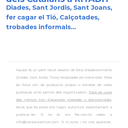
Diades, Sant Jordis, Sant Joans,
fer cagar el Tió, Calçotades,
trobades informals...
Aquest és un petit recull aleatori de
fotos d'esdeveniments
(Diades, Sant Jordis, Tions) recopilades als nostre sites. Totes
les fotos són de producció pròpia o extretes de webs
públiques amb permís dels organitzadors.
Totes les cares
dels menors han d'aparèixer pixelades o distorsionades
,
llevat que els pares ens hagin autoritzar explícitament a
publicar-les. Si no és així fes-nos-ho saber a
info@catalansalmon.com. Si hi surts i no vols aparèixer,