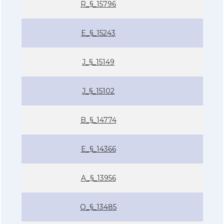
R_§_15796
E_§_15243
J_§_15149
J_§_15102
B_§_14774
E_§_14366
A_§_13956
O_§_13485