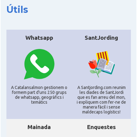
Útils
Whatsapp
SantJording
A Catalansalmon gestionem o
A Santjording.com reunim
formem part d'uns 250 grups
les diades de SantJordi
de whatsapp, geogràfics i
que es fan arreu del mon,
temàtics
i expliquem com fer-ne de
manera fàcil i sense
maldecaps logí­stics!
Mainada
Enquestes