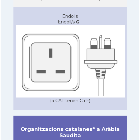
Endolls
Endoll/s
G
-
(a CAT tenim C i F)
Organitzacions catalanes* a Aràbia
Saudita