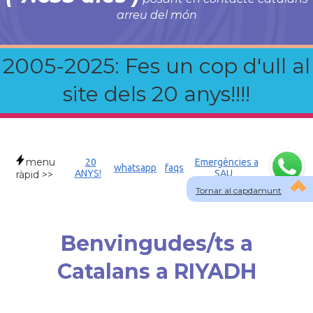
arreu del món
2005-2025: Fes un cop d'ull al
site dels 20 anys!!!!
menu
20
Emergències a
whatsapp
faqs
ANYS!
SAU
ràpid >>
Tornar al capdamunt
Benvingudes/ts a
Catalans a RIYADH