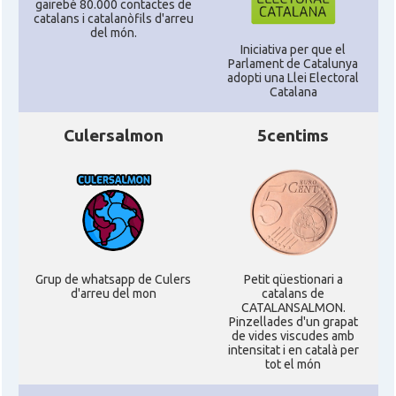
gairebé 80.000 contactes de
catalans i catalanòfils d'arreu
del món.
Iniciativa per que el
Parlament de Catalunya
adopti una Llei Electoral
Catalana
Culersalmon
5centims
Grup de whatsapp de Culers
Petit qüestionari a
d'arreu del mon
catalans de
CATALANSALMON.
Pinzellades d'un grapat
de vides viscudes amb
intensitat i en català per
tot el món