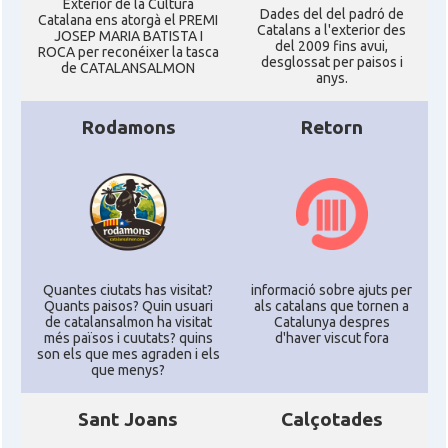
Exterior de la Cultura
Dades del del padró de
Catalana ens atorgà el PREMI
Catalans a l'exterior des
JOSEP MARIA BATISTA I
del 2009 fins avui,
ROCA per reconéixer la tasca
desglossat per paisos i
de CATALANSALMON
anys.
Rodamons
Retorn
Quantes ciutats has visitat?
informació sobre ajuts per
Quants paisos? Quin usuari
als catalans que tornen a
de catalansalmon ha visitat
Catalunya despres
més països i cuutats? quins
d'haver viscut fora
son els que mes agraden i els
que menys?
Sant Joans
Calçotades