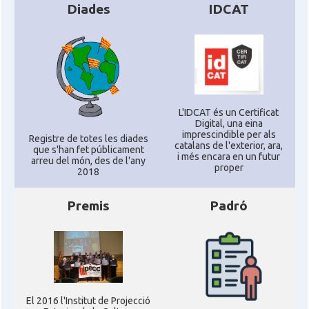
Diades
IDCAT
L'IDCAT és un Certificat
Digital, una eina
imprescindible per als
Registre de totes les diades
catalans de l'exterior, ara,
que s'han fet públicament
i més encara en un futur
arreu del món, des de l'any
proper
2018
Premis
Padró
El 2016 l'Institut de Projecció