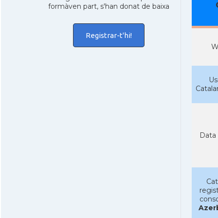
formàven part, s'han donat de baixa
Registrar-t'hi!
W
Us
Catal
Data 
Cat
regist
conso
Azer