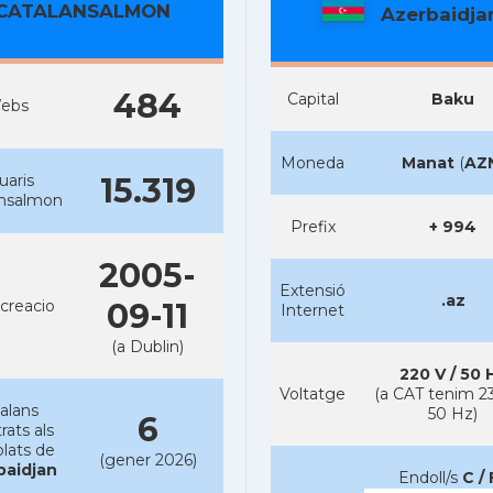
CATALANSALMON
Azerbaidja
484
Capital
Baku
ebs
Moneda
Manat
(
AZ
uaris
15.319
ansalmon
Prefix
+ 994
2005-
Extensió
.az
creacio
09-11
Internet
(a Dublin)
220 V / 50 
Voltatge
(a CAT tenim 23
alans
50 Hz)
6
rats als
lats de
(gener 2026)
baidjan
Endoll/s
C / 