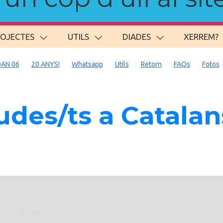
ROJECTES
UTILS
DIADES
XERREM?
AN 06
20 ANYS!
Whatsapp
Utils
Retorn
FAQs
Fotos
des/ts a Catala
. carregant 484 webs... un moment si us p