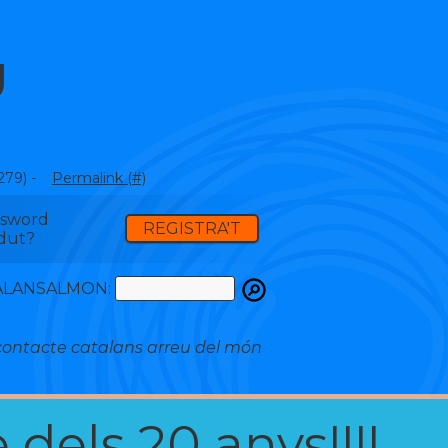
U
279) -
Permalink (#)
ssword
REGISTRA'T
dut?
ATALANSALMON:
ontacte catalans arreu del món
 dels 20 anys!!!!