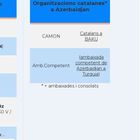
Organitzacions catalanes*
n
a Azerbaidjan
Catalans a
CAMON
BAKU
N
)
(ambaixada
competent de
Amb.Competent
Azerbaidjan a
Turquia)
* + ambaixades i consolats
Hz
0 V /
F
-