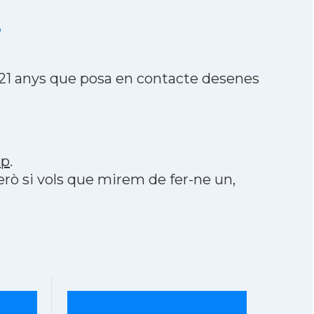
2
 21 anys que posa en contacte desenes
pp
.
però si vols que mirem de fer-ne un,