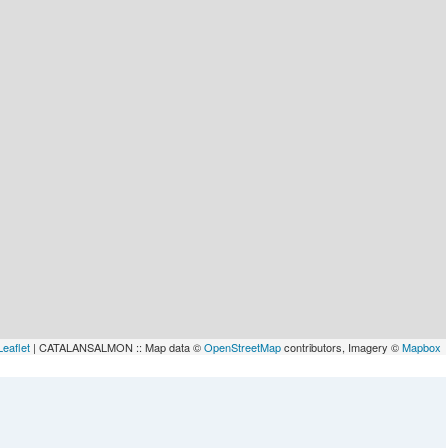
Leaflet
| CATALANSALMON :: Map data ©
OpenStreetMap
contributors, Imagery ©
Mapbox