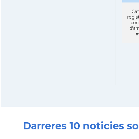
Cat
regist
con
d'ar
m
Darreres 10 noticies s