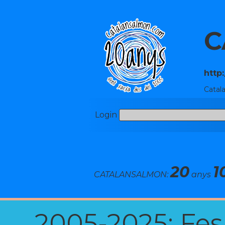
C
http
Catal
Login
20
1
CATALANSALMON:
anys
2005-2025: Fes u