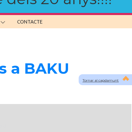
CONTACTE
ns a BAKU
Tornar al capdamunt
lau