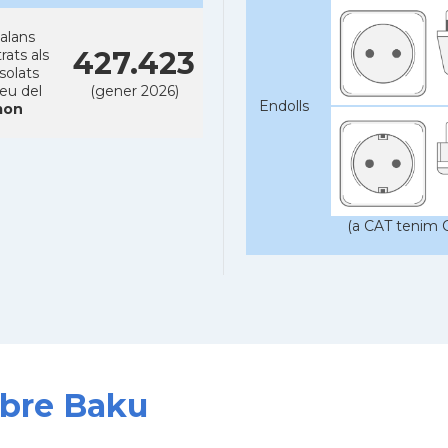
alans
427.423
rats als
solats
reu del
(gener 2026)
Endolls
on
(a CAT tenim C
obre Baku