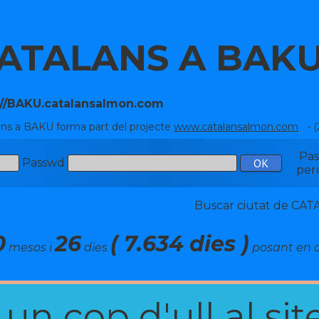
ATALANS A BAK
://BAKU.catalansalmon.com
ans a BAKU forma part del projecte
www.catalansalmon.com
- (
Pa
Passwd
per
Buscar ciutat de C
0
26
( 7.634 dies )
mesos i
dies
posant en c
n cop d'ull al site