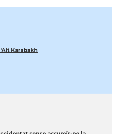
l'Alt Karabakh
 accidentat sense assumir-ne la