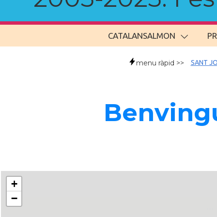
CATALANSALMON
P
menu ràpid >>
SANT JO
Benvingu
+
−
..