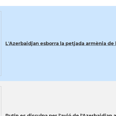
L'Azerbaidjan esborra la petjada armènia de 
Putin es disculpa per l'avió de l'Azerbaidjan