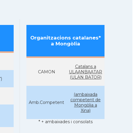
Organitzacions catalanes*
a Mongòlia
Catalans a
CAMON
ULAANBAATAR
(ULAN BATOR)
T
)
(ambaixada
competent de
Amb.Competent
Mongòlia a
Xina)
* + ambaixades i consolats