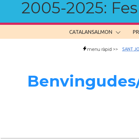
2005-2025: Fes u
CATALANSALMON
P
menu ràpid >>
SANT JO
Benvingudes/