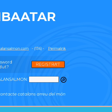
NBAATAR
alansalmon.com
- (136) -
Permalink
ssword
REGISTRA'T
dut?
ATALANSALMON:
ontacte catalans arreu del món