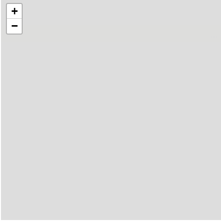
+
−
..