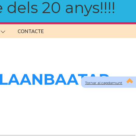
 dels 20 anys!!!!
CONTACTE
a ULAANBAATAR
Tornar al capdamunt