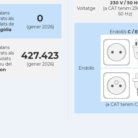
230 V / 50 H
Voltatge
(a CAT tenim 23
alans
50 Hz)
0
rats als
lats de
(gener 2026)
gòlia
Endoll/s
C / E
alans
427.423
rats als
olats
eu del
(gener 2026)
Endolls
on
(a CAT tenim C 