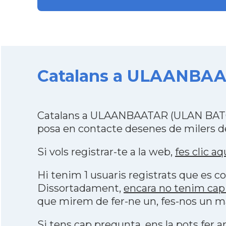
Catalans a ULAANBAAT
Catalans a ULAANBAATAR (ULAN BATOR)
posa en contacte desenes de milers de
Si vols registrar-te a la web,
fes clic aq
Hi tenim 1 usuaris registrats que es
Dissortadament,
encara no tenim ca
que mirem de fer-ne un, fes-nos un ma
Si tens cap pregunta, ens la pots fer ar