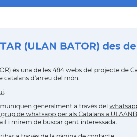
AR (ULAN BATOR) des del 2
 és una de les 484 webs del projecte de Ca
 catalans d'arreu del món.
uí
.
 comuniquen generalment a través del
whatsap
p grup de whatsapp per als Catalans a ULA
il i mirem de buscar gent interessada.
ribar a través de la
pàgina de contacte
.