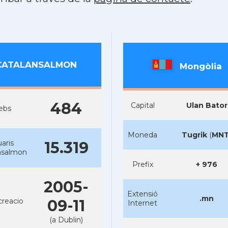
CATALANSALMON
Mongòlia
484
Capital
Ulan Bator
ebs
Moneda
Tugrik
(
MN
aris
15.319
nsalmon
Prefix
+ 976
2005-
Extensió
.mn
creacio
09-11
Internet
(a Dublin)