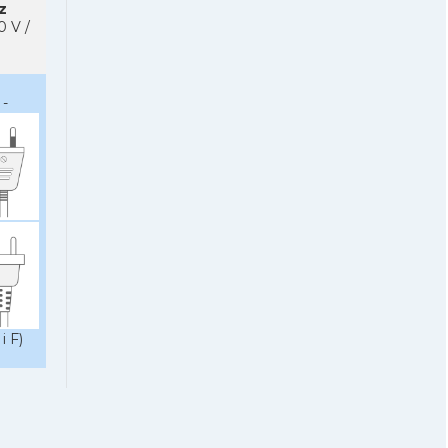
z
0 V /
-
i F)