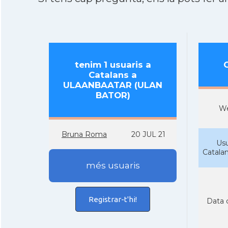
tenim 1 usuaris a
Catalans a
ULAANBAATAR (ULAN
BATOR)
W
Bruna Roma
20 JUL 21
Usu
Catala
més usuaris
Registrar-t'hi!
Data 