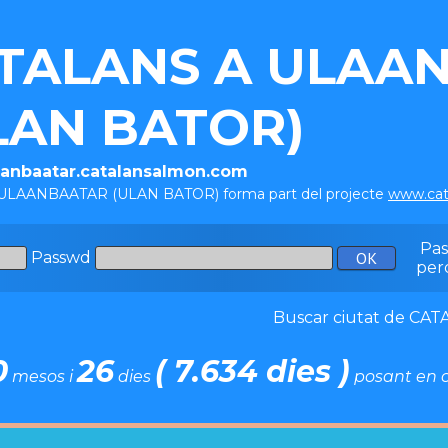
TALANS A ULAA
LAN BATOR)
laanbaatar.catalansalmon.com
a ULAANBAATAR (ULAN BATOR) forma part del projecte
www.cat
Pa
Passwd
per
Buscar ciutat de C
0
26
( 7.634 dies )
mesos i
dies
posant en c