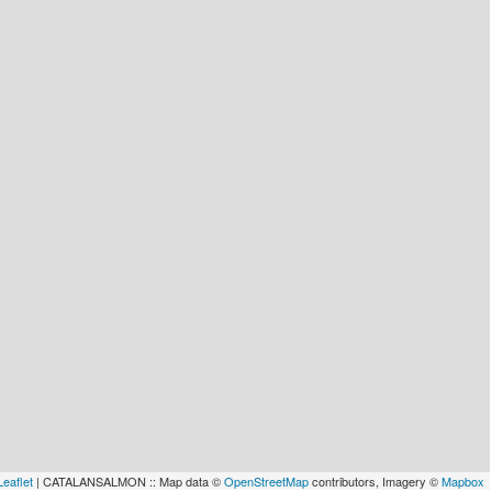
lau
Leaflet
| CATALANSALMON :: Map data ©
OpenStreetMap
contributors, Imagery ©
Mapbox