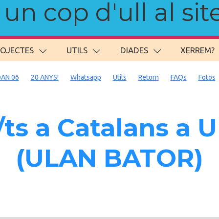
n cop d'ull al site
ROJECTES
UTILS
DIADES
XERREM?
AN 06
20 ANYS!
Whatsapp
Utils
Retorn
FAQs
Fotos
ts a Catalans 
(ULAN BATOR)