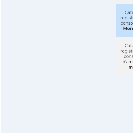
Cat
regist
conso
Mon
Cat
regist
cons
d'arr
m