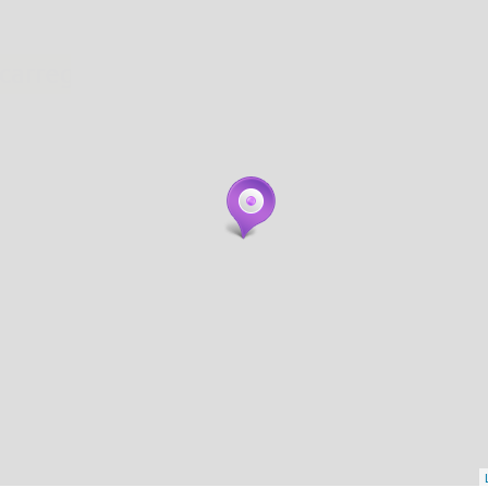
. carregant 484 webs... un moment si us p