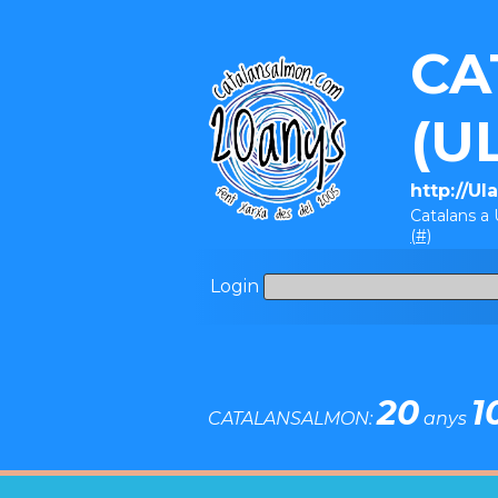
CA
(U
http://U
Catalans 
(#)
Login
20
1
CATALANSALMON:
anys