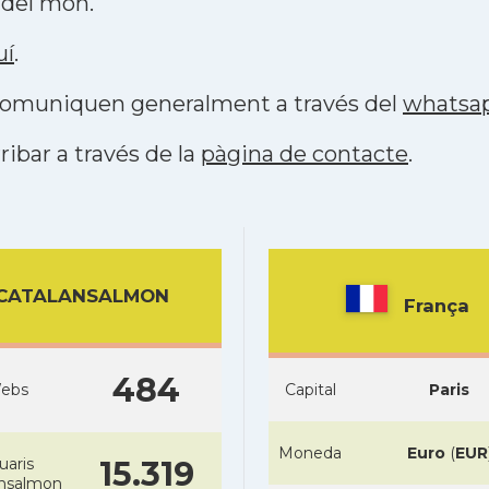
 del món.
uí
.
s comuniquen generalment a través del
whatsa
ribar a través de la
pàgina de contacte
.
CATALANSALMON
França
484
ebs
Capital
Paris
Moneda
Euro
(
EUR
uaris
15.319
ansalmon