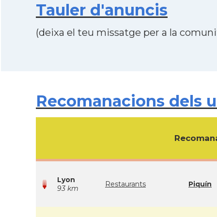
Tauler d'anuncis
(deixa el teu missatge per a la comunit
Recomanacions dels us
Recomana
Lyon
Restaurants
Piquín
93 km