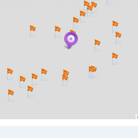
. carregant 484 webs... un moment si us p