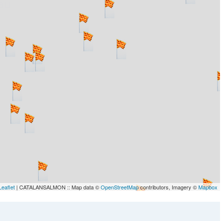
lau
Leaflet
| CATALANSALMON :: Map data ©
OpenStreetMap
contributors, Imagery ©
Mapbox