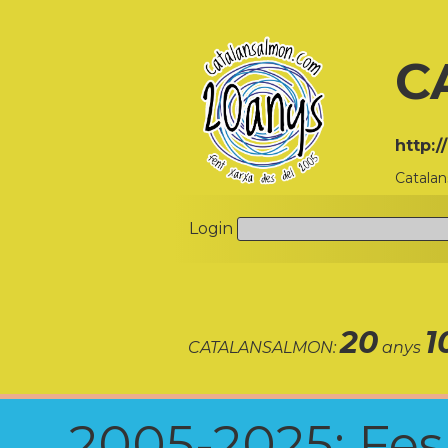
C
http:
Catala
Login
20
1
CATALANSALMON:
anys
2005-2025: Fes u