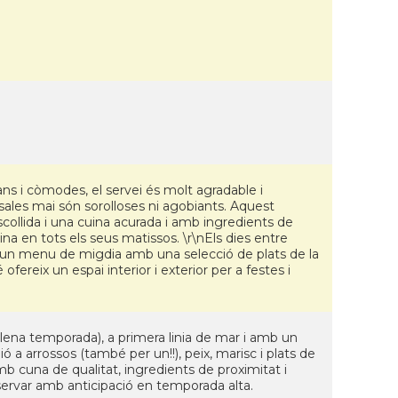
ans i còmodes, el servei és molt agradable i
s sales mai són sorolloses ni agobiants. Aquest
scollida i una cuina acurada i amb ingredients de
ina en tots els seus matissos. \r\nEls dies entre
ix un menu de migdia amb una selecció de plats de la
fereix un espai interior i exterior per a festes i
 plena temporada), a primera linia de mar i amb un
ó a arrossos (també per un!!), peix, marisc i plats de
mb cuna de qualitat, ingredients de proximitat i
servar amb anticipació en temporada alta.