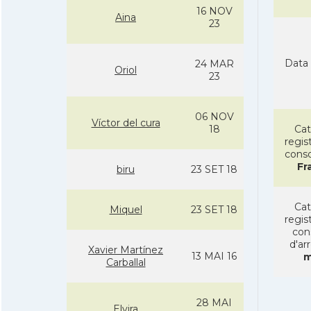
16 NOV
Aina
23
Data 
24 MAR
Oriol
23
06 NOV
Ví­ctor del cura
18
Cat
regist
conso
Fr
biru
23 SET 18
Cat
Miquel
23 SET 18
regist
con
d'ar
Xavier Martí­nez
13 MAI 16
m
Carballal
28 MAI
Elvira