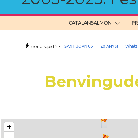
CATALANSALMON
P
menu ràpid >>
SANT JOAN 06
20 ANYS!
Whats
Benvingude
+
−