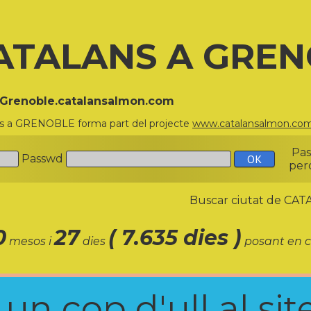
ATALANS A GRE
//Grenoble.catalansalmon.com
ns a GRENOBLE forma part del projecte
www.catalansalmon.co
Pa
Passwd
per
Buscar ciutat de C
0
27
( 7.635 dies )
mesos i
dies
posant en c
n cop d'ull al site