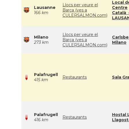
Local d
Llocs per veure el
Lausanne
Centre
Barça (ves a
166 km
Català
CULERSALMON.com)
LAUSA
Llocs per veure el
Milano
Carlsbe
Barça (ves a
273 km
Milano
CULERSALMON.com)
Palafrugell
Restaurants
Sala Gr
415 km
Palafrugell
Hostal 
Restaurants
416 km
Llagost