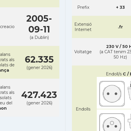
Prefix
+ 33
2005-
Extensió
creacio
09-11
.fr
Internet
(a Dublin)
230 V / 50 
Voltatge
(a CAT tenim 23
alans
62.335
50 Hz)
rats als
lats de
(gener 2026)
ança
Endoll/s
C / 
alans
427.423
rats als
solats
reu del
(gener 2026)
on
Endolls