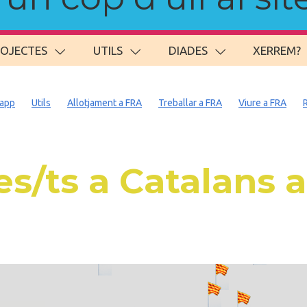
ROJECTES
UTILS
DIADES
XERREM?
app
Utils
Allotjament a FRA
Treballar a FRA
Viure a FRA
s/ts a Catalans