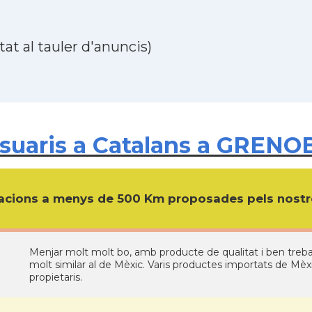
at al tauler d'anuncis)
uaris a Catalans a GRENOB
cions a menys de 500 Km proposades pels nostre
Menjar molt molt bo, amb producte de qualitat i ben treba
molt similar al de Mèxic. Varis productes importats de Mèxic
propietaris.