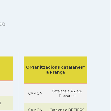
pp
.
Organitzacions catalanes*
a França
Catalans a Aix-en-
CAMON
Provence
)
CAMON
Catalans a BEZIERS