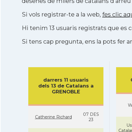
desenes de milers de catalans d'arreu
Si vols registrar-te a la web,
fes clic aq
Hi tenim 13 usuaris registrats que e
Si tens cap pregunta, ens la pots fer ar
darrers 11 usuaris
dels 13 de Catalans a
GRENOBLE
W
07 DES
Catherine Richard
23
Us
Catal