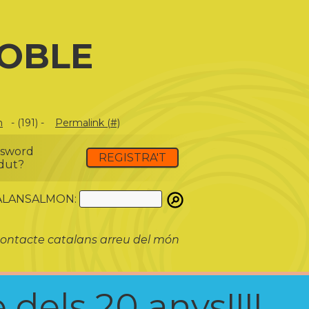
NOBLE
m
- (191) -
Permalink (#)
ssword
REGISTRA'T
dut?
ATALANSALMON:
ontacte catalans arreu del món
 dels 20 anys!!!!