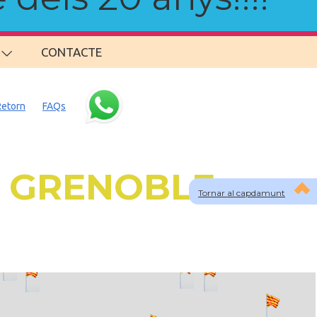
CONTACTE
Retorn
FAQs
 a GRENOBLE
Tornar al capdamunt