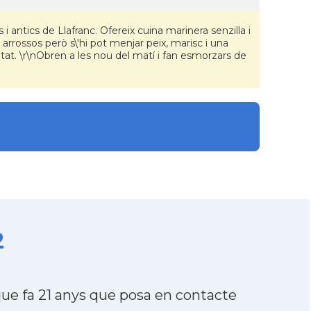
 i antics de Llafranc. Ofereix cuina marinera senzilla i
arrossos però s\'hi pot menjar peix, marisc i una
at. \r\nObren a les nou del matí i fan esmorzars de
2
e fa 21 anys que posa en contacte