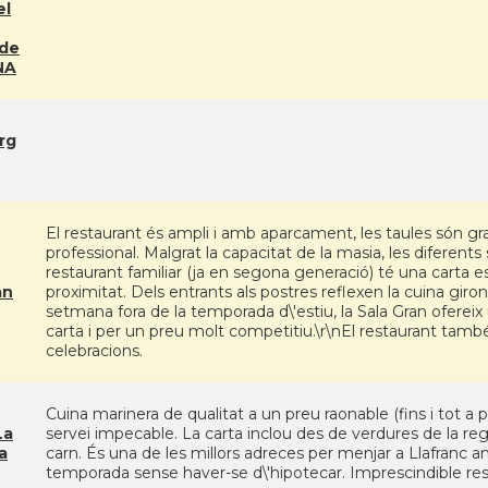
el
 de
NA
rg
El restaurant és ampli i amb aparcament, les taules són gr
professional. Malgrat la capacitat de la masia, les diferent
restaurant familiar (ja en segona generació) té una carta e
an
proximitat. Dels entrants als postres reflexen la cuina giron
setmana fora de la temporada d\'estiu, la Sala Gran ofere
carta i per un preu molt competitiu.\r\nEl restaurant també o
celebracions.
Cuina marinera de qualitat a un preu raonable (fins i tot a
La
servei impecable. La carta inclou des de verdures de la regi
a
carn. És una de les millors adreces per menjar a Llafranc a
temporada sense haver-se d\'hipotecar. Imprescindible re