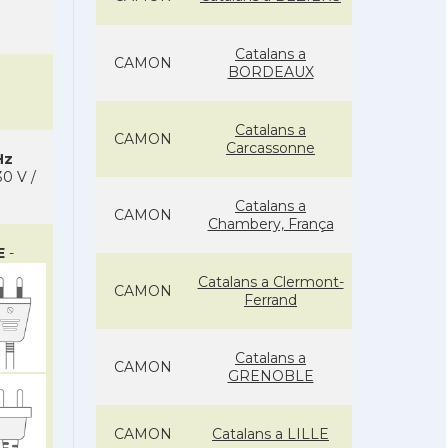
Catalans a
CAMON
BORDEAUX
Catalans a
CAMON
Carcassonne
Hz
0 V /
Catalans a
CAMON
Chambery, França
E
-
Catalans a Clermont-
CAMON
Ferrand
Catalans a
CAMON
GRENOBLE
CAMON
Catalans a LILLE