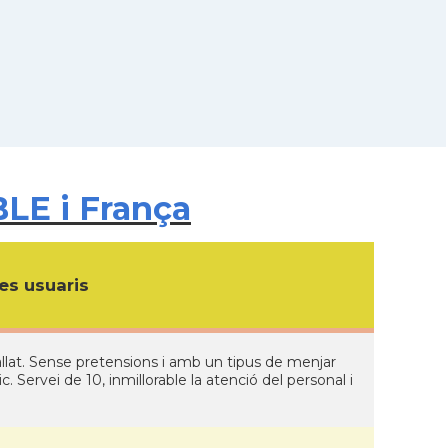
LE i França
s usuaris
llat. Sense pretensions i amb un tipus de menjar
. Servei de 10, inmillorable la atenció del personal i