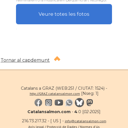
l'eliminarem o la modificarem perquè no se't reconegui.
Veure totes les fotos
.
Tornar al capdemunt
Catalans a GRAZ (WEB:251 / CIUTAT: 1524) -
[Nseg: 1]
http://GRAZ.catalansalmon.com
Catalansalmon.com
-
4
.0 [
02·2025
]
216.73.217.32 - [ US ] -
info@catalansalmon.com
Avís legal / Protecció de Dades / Normes d'ús