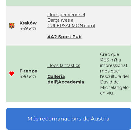
Llocs per veure el
Barça (ves a
Kraków
CULERSALMON.com)
469 km
442 Sport Pub
Crec que
RES m'ha
Llocs fantàstics
impressionat
Firenze
més que
490 km
Galleria
l'escultura del
dell\'Accademia
David de
Michelangelo
en viu...
Més recomanacions de Àustria