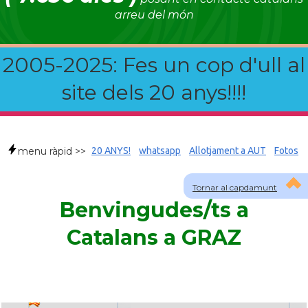
arreu del món
2005-2025: Fes un cop d'ull al
site dels 20 anys!!!!
menu ràpid >>
20 ANYS!
whatsapp
Allotjament a AUT
Fotos
Tornar al capdamunt
Benvingudes/ts a
Catalans a GRAZ