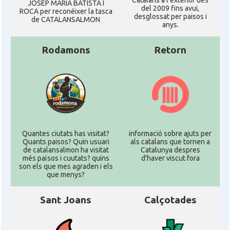
Catalans a l'exterior des
JOSEP MARIA BATISTA I
del 2009 fins avui,
ROCA per reconéixer la tasca
desglossat per paisos i
de CATALANSALMON
anys.
Rodamons
Retorn
Quantes ciutats has visitat?
informació sobre ajuts per
Quants paisos? Quin usuari
als catalans que tornen a
de catalansalmon ha visitat
Catalunya despres
més països i cuutats? quins
d'haver viscut fora
son els que mes agraden i els
que menys?
Sant Joans
Calçotades