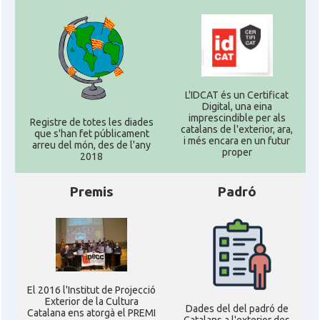
L'IDCAT és un Certificat
Digital, una eina
imprescindible per als
Registre de totes les diades
catalans de l'exterior, ara,
que s'han fet públicament
i més encara en un futur
arreu del món, des de l'any
proper
2018
Premis
Padró
El 2016 l'Institut de Projecció
Exterior de la Cultura
Dades del del padró de
Catalana ens atorgà el PREMI