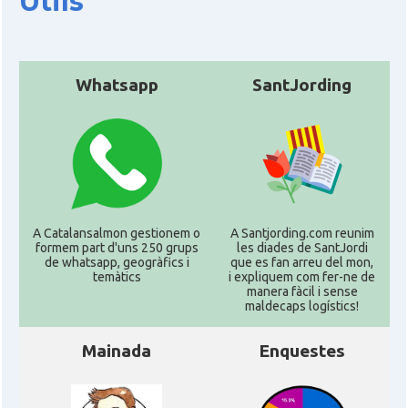
Útils
Whatsapp
SantJording
A Catalansalmon gestionem o
A Santjording.com reunim
formem part d'uns 250 grups
les diades de SantJordi
de whatsapp, geogràfics i
que es fan arreu del mon,
temàtics
i expliquem com fer-ne de
manera fàcil i sense
maldecaps logí­stics!
Mainada
Enquestes