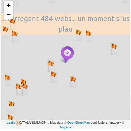
+
−
... carregant 484 webs... un moment si us
plau
Leaflet
| CATALANSALMON :: Map data ©
OpenStreetMap
contributors, Imagery ©
Mapbox