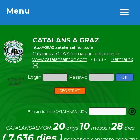
Menu
Menu
CATALANS A GRAZ
http://GRAZ.catalansalmon.com
Catalans a GRAZ forma part del projecte
www.catalansalmon.com
- (251) -
Permalink
(#)
Login
Passwd
Password
perdut?
REGISTRA'T
Buscar ciutat de CATALANSALMON:
20
10
28
CATALANSALMON:
anys
mesos i
dies
( 7.636 dies )
posant en contacte catalans