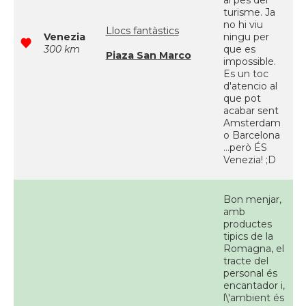
al pes del
turisme. Ja
no hi viu
Llocs fantàstics
Venezia
ningu per
300 km
que es
Piaza San Marco
impossible.
Es un toc
d'atencio al
que pot
acabar sent
Amsterdam
o Barcelona
...però ÉS
Venezia! ;D
Bon menjar,
amb
productes
tipics de la
Romagna, el
tracte del
personal és
encantador i,
l\'ambient és