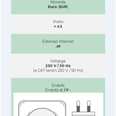
Moneda
Euro
(
EUR
)
Prefix
+ 43
Extensió Internet
.at
Voltatge
230 V / 50 Hz
(a CAT tenim 230 V / 50 Hz)
Endolls
Endoll/s
C / F
-