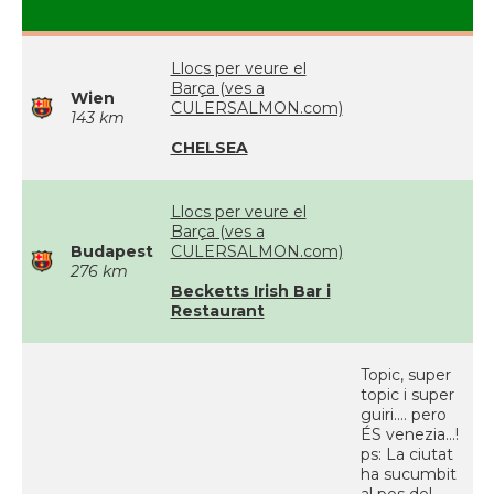
Llocs per veure el
Barça (ves a
Wien
CULERSALMON.com)
143 km
CHELSEA
Llocs per veure el
Barça (ves a
Budapest
CULERSALMON.com)
276 km
Becketts Irish Bar i
Restaurant
Topic, super
topic i super
guiri.... pero
ÉS venezia...!
ps: La ciutat
ha sucumbit