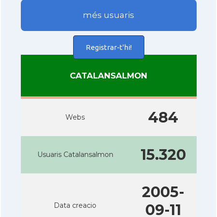
més usuaris
Registrar-t'hi!
CATALANSALMON
484
Webs
15.320
Usuaris Catalansalmon
2005-
Data creacio
09-11