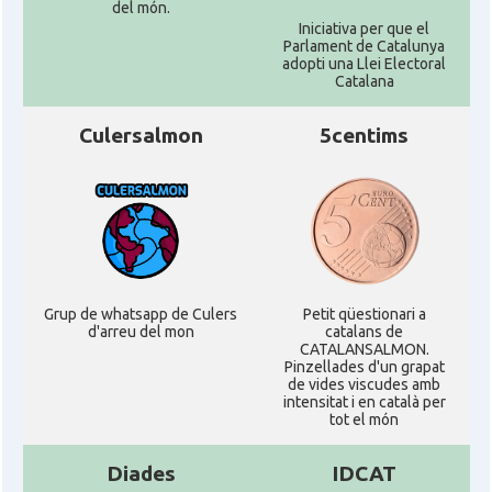
del món.
Iniciativa per que el
Parlament de Catalunya
adopti una Llei Electoral
Catalana
Culersalmon
5centims
Grup de whatsapp de Culers
Petit qüestionari a
d'arreu del mon
catalans de
CATALANSALMON.
Pinzellades d'un grapat
de vides viscudes amb
intensitat i en català per
tot el món
Diades
IDCAT