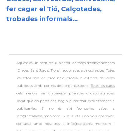
fer cagar el Tió, Calçotades,
trobades informals...
Aquest és un petit recull aleatori de
fotos d'esdeveniments
(Diades, Sant Jordis, Tions) recopilades als nostre sites. Totes
les fotos són de producció pròpia o extretes de webs
públiques amb permís dels organitzadors.
Totes les cares
dels menors han d'aparèixer pixelades o distorsionades
,
llevat que els pares ens hagin autoritzar explícitament a
publicar-les. Si no és així fes-nos-ho saber a
info@catalansalmon.com. Si hi surts i no vols aparèixer,
contacta amb nosaltres a info@catalansalmon.com i