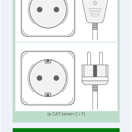
(a CAT tenim C i F)