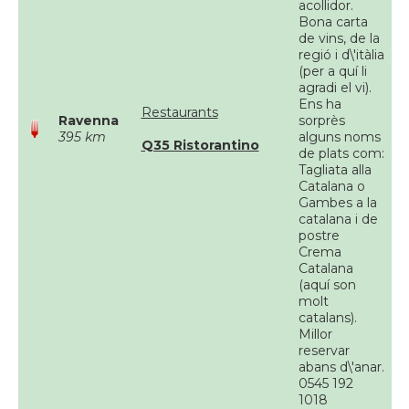
acollidor.
Bona carta
de vins, de la
regió i d\'itàlia
(per a quí li
agradi el vi).
Ens ha
Restaurants
Ravenna
sorprès
395 km
alguns noms
Q35 Ristorantino
de plats com:
Tagliata alla
Catalana o
Gambes a la
catalana i de
postre
Crema
Catalana
(aquí son
molt
catalans).
Millor
reservar
abans d\'anar.
0545 192
1018