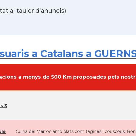
at al tauler d'anuncis)
suaris a Catalans a GUERN
cions a menys de 500 Km proposades pels nostre
s 3
ule
Cuina del Marroc amb plats com tagines i couscous. Bon se