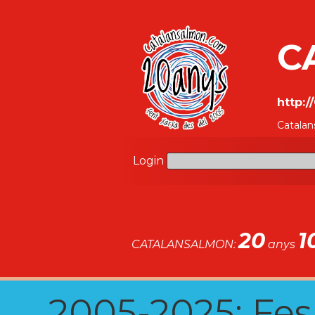
C
http:
Catalan
Login
20
1
CATALANSALMON:
anys
2005-2025: Fes u