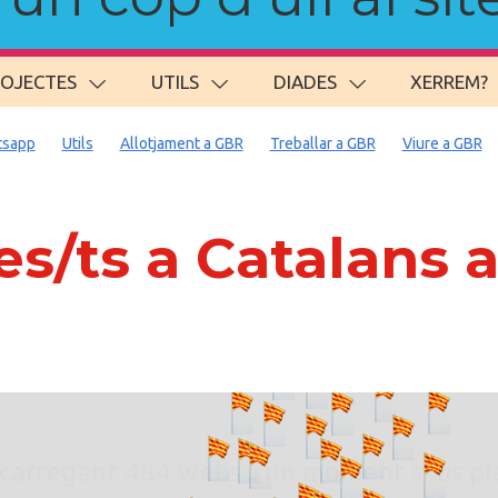
ROJECTES
UTILS
DIADES
XERREM?
sapp
Utils
Allotjament a GBR
Treballar a GBR
Viure a GBR
s/ts a Catalans
. carregant 484 webs... un moment si us p