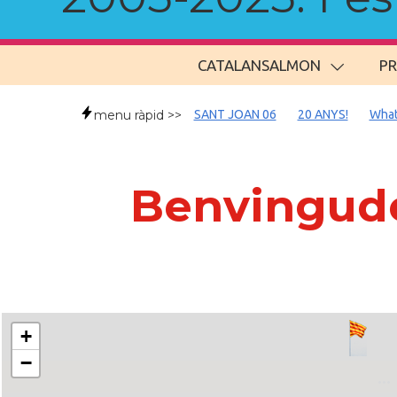
CATALANSALMON
P
menu ràpid >>
SANT JOAN 06
20 ANYS!
What
Benvingude
+
−
..