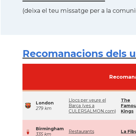
(deixa el teu missatge per a la comunit
Recomanacions dels u
Recomana
Llocs per veure el
The
London
Barça (ves a
Famou
279 km
CULERSALMON.com)
Kings
Birmingham
Restaurants
La Fib
335 km