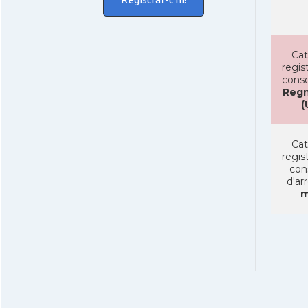
Cat
regist
conso
Regn
(
Cat
regist
con
d'ar
m