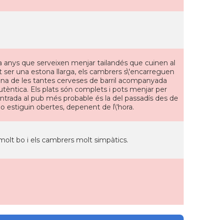
 anys que serveixen menjar tailandés que cuinen al
 ser una estona llarga, els cambrers s\'encarreguen
 una de les tantes cerveses de barril acompanyada
èntica. Els plats són complets i pots menjar per
\'entrada al pub més probable és la del passadís des de
no estiguin obertes, depenent de l\'hora.
molt bo i els cambrers molt simpàtics.