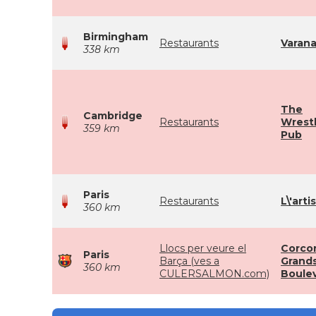
Birmingham
Restaurants
Varana
338 km
The
Cambridge
Restaurants
Wrestl
359 km
Pub
Paris
Restaurants
L\'arti
360 km
Llocs per veure el
Corcor
Paris
Barça (ves a
Grand
360 km
CULERSALMON.com)
Boule