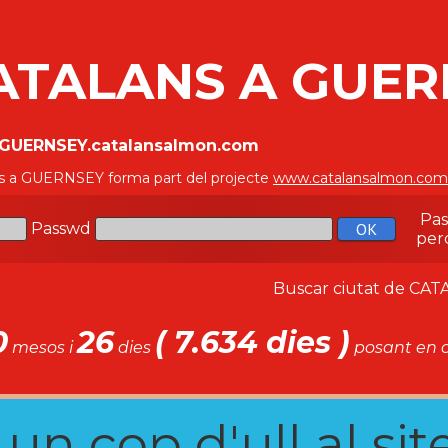
ATALANS A GUER
//GUERNSEY.catalansalmon.com
s a GUERNSEY forma part del projecte
www.catalansalmon.com
Pa
Passwd
per
Buscar ciutat de C
0
26
( 7.634 dies )
mesos i
dies
posant en c
n cop d'ull al site