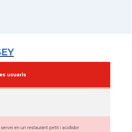
SEY
s usuaris
rvei en un restaurant petit i acollidor