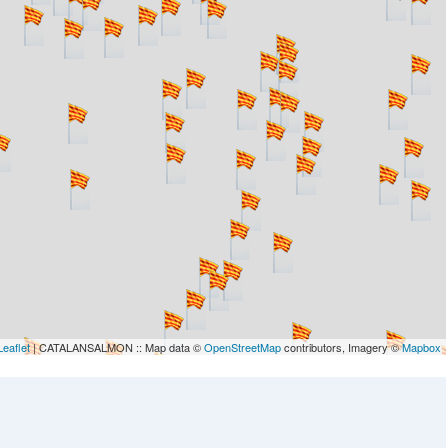
Leaflet
| CATALANSALMON :: Map data ©
OpenStreetMap
contributors, Imagery ©
Mapbox