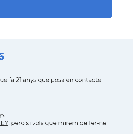
6
e fa 21 anys que posa en contacte
pp
.
SEY
, però si vols que mirem de fer-ne