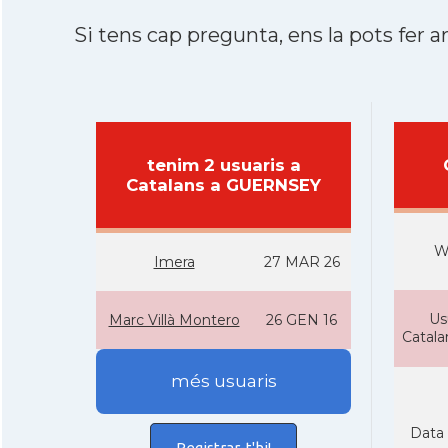
Si tens cap pregunta, ens la pots fer ar
tenim 2 usuaris a
Catalans a GUERNSEY
W
Imera
27 MAR 26
Us
Marc Villà Montero
26 GEN 16
Catal
més usuaris
Data 
Registrar-t'hi!