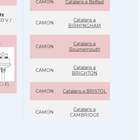
CAMON
Catalans a Belfast
Hz
Catalans a
0 V /
CAMON
BIRMINGHAM
Catalans a
-
CAMON
Bournemouth
Catalans a
CAMON
BRIGHTON
 i F)
CAMON
Catalans a BRISTOL
Catalans a
CAMON
CAMBRIDGE
Catalans a
CAMON
Canterbury, UK