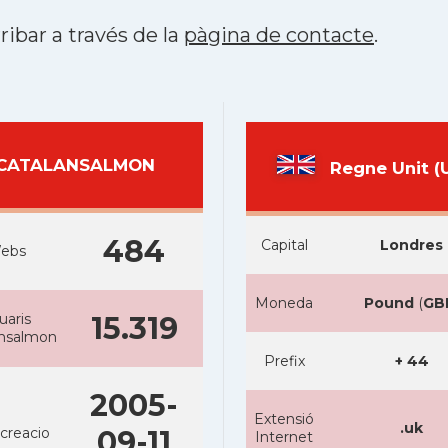
ribar a través de la
pàgina de contacte
.
CATALANSALMON
Regne Unit (
484
Capital
Londres
ebs
Moneda
Pound
(
GB
uaris
15.319
ansalmon
Prefix
+ 44
2005-
Extensió
.uk
creacio
09-11
Internet