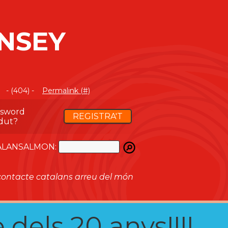
NSEY
- (404) -
Permalink (#)
ssword
REGISTRA'T
dut?
ATALANSALMON:
ontacte catalans arreu del món
 dels 20 anys!!!!