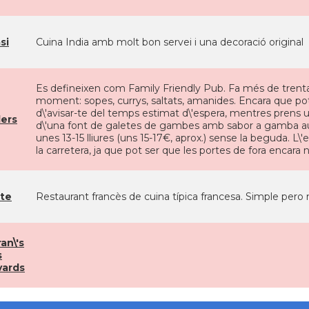
si
Cuina India amb molt bon servei i una decoració original
Es defineixen com Family Friendly Pub. Fa més de trenta
moment: sopes, currys, saltats, amanides. Encara que pot
d\'avisar-te del temps estimat d\'espera, mentres prens
ers
d\'una font de galetes de gambes amb sabor a gamba aut
unes 13-15 lliures (uns 15-17€, aprox.) sense la beguda. L
la carretera, ja que pot ser que les portes de fora encara 
ste
Restaurant francès de cuina típica francesa. Simple pero 
an\'s
s
vards