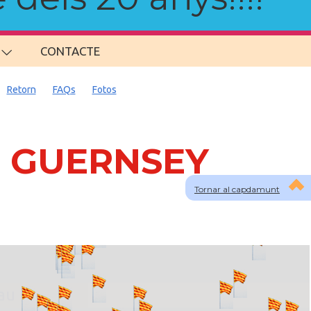
CONTACTE
Retorn
FAQs
Fotos
 a GUERNSEY
Tornar al capdamunt
lau