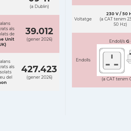
(a Dublin)
230 V / 50 
Voltatge
(a CAT tenim 23
alans
50 Hz)
39.012
rats als
lats de
e Unit
(gener 2026)
Endoll/s
G
UK)
Endolls
alans
427.423
rats als
solats
reu del
(gener 2026)
(a CAT tenim C
on