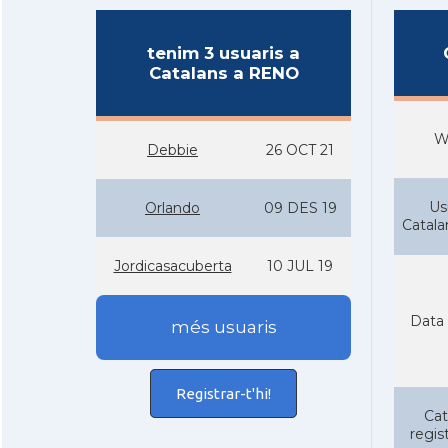
tenim 3 usuaris a
Catalans a RENO
W
Debbie
26 OCT 21
Us
Orlando
09 DES 19
Catal
Jordicasacuberta
10 JUL 19
Data 
més usuaris
Registrar-t'hi!
Cat
regist