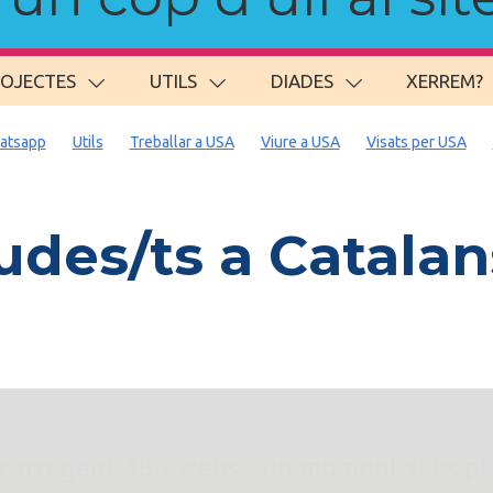
ROJECTES
UTILS
DIADES
XERREM?
atsapp
Utils
Treballar a USA
Viure a USA
Visats per USA
des/ts a Catala
. carregant 484 webs... un moment si us p