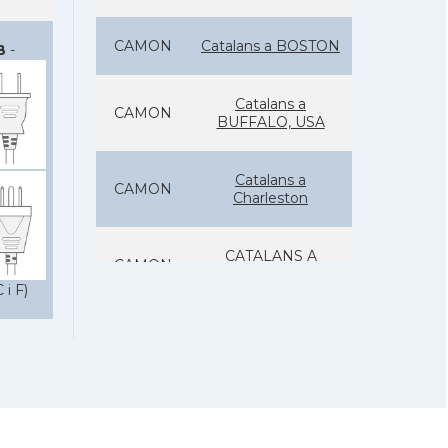
CAMON
Catalans a BOSTON
B
-
Catalans a
CAMON
BUFFALO, USA
Catalans a
CAMON
Charleston
CATALANS A
CAMON
CHICAGO
 i F)
Catalans a
CAMON
CLEVELAND
Catalans a
CAMON
COLORADO