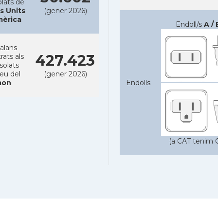
lats de
s Units
(gener 2026)
mèrica
Endoll/s
A / 
alans
427.423
rats als
solats
reu del
(gener 2026)
on
Endolls
(a CAT tenim C