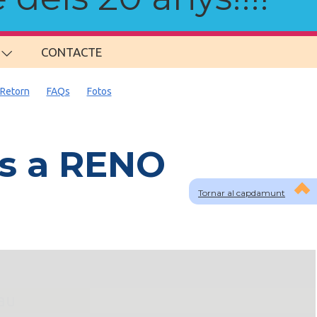
CONTACTE
Retorn
FAQs
Fotos
ns a RENO
Tornar al capdamunt
lau