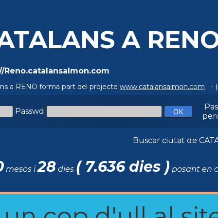
ATALANS A REN
://Reno.catalansalmon.com
ans a RENO forma part del projecte
www.catalansalmon.com
- (
Pa
Passwd
per
Buscar ciutat de C
0
28
( 7.636 dies )
mesos i
dies
posant en c
n cop d'ull al site