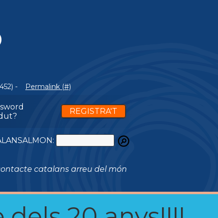
O
452) -
Permalink (#)
ssword
REGISTRA'T
dut?
ATALANSALMON:
ontacte catalans arreu del món
 dels 20 anys!!!!