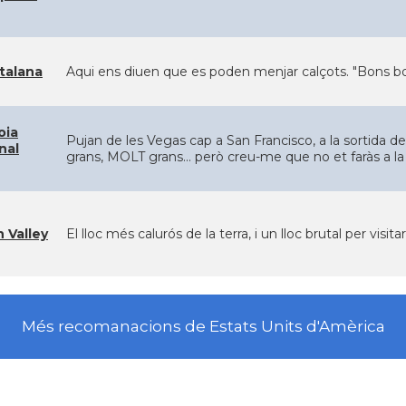
talana
Aqui ens diuen que es poden menjar calçots. "Bons b
oia
Pujan de les Vegas cap a San Francisco, a la sortida del
nal
grans, MOLT grans... però creu-me que no et faràs a la 
 Valley
El lloc més calurós de la terra, i un lloc brutal per visitar
Més recomanacions de Estats Units d'Amèrica