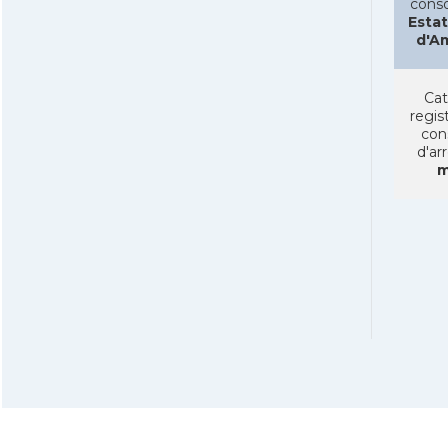
conso
Estat
d'A
Cat
regist
con
d'ar
m