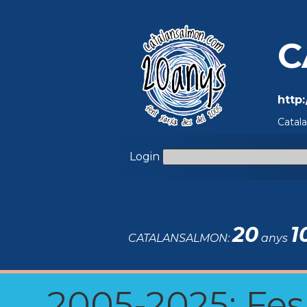
C
http
Catal
Login
20
1
CATALANSALMON:
anys
2005-2025: Fes u