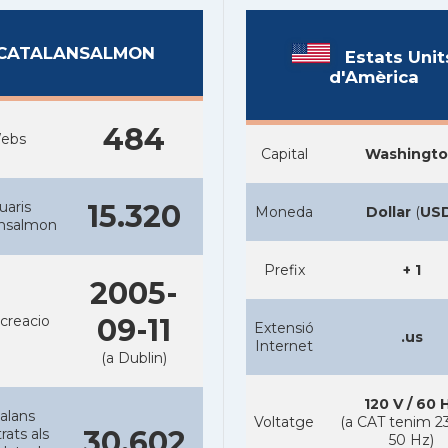
CATALANSALMON
Estats Unit
d'Amèrica
484
ebs
Capital
Washingt
uaris
15.320
Moneda
Dollar
(
US
ansalmon
Prefix
+ 1
2005-
creacio
09-11
Extensió
.us
Internet
(a Dublin)
120 V / 60 
alans
Voltatge
(a CAT tenim 23
30.602
rats als
50 Hz)