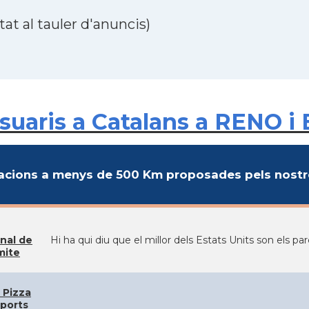
at al tauler d'anuncis)
uaris a Catalans a RENO i 
cions a menys de 500 Km proposades pels nostre
nal de
Hi ha qui diu que el millor dels Estats Units son els p
mite
 Pizza
ports