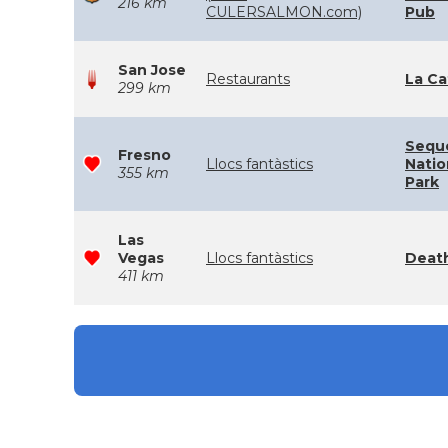
216 km
CULERSALMON.com)
Pub
San Jose
Restaurants
La Ca
299 km
Sequ
Fresno
Llocs fantàstics
Natio
355 km
Park
Las
Vegas
Llocs fantàstics
Death
411 km