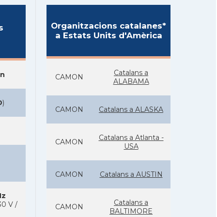
Organitzacions catalanes*
s
a Estats Units d'Amèrica
Catalans a
on
CAMON
ALABAMA
D
)
CAMON
Catalans a ALASKA
Catalans a Atlanta -
CAMON
USA
CAMON
Catalans a AUSTIN
Hz
Catalans a
0 V /
CAMON
BALTIMORE