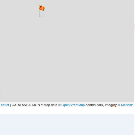
Leaflet
| CATALANSALMON :: Map data ©
OpenStreetMap
contributors, Imagery ©
Mapbox