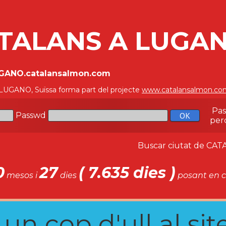
TALANS A LUGAN
UGANO.catalansalmon.com
 LUGANO, Suïssa forma part del projecte
www.catalansalmon.co
Pa
Passwd
per
Buscar ciutat de C
0
27
( 7.635 dies )
mesos i
dies
posant en c
n cop d'ull al site