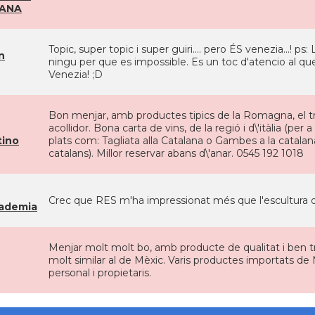
SANA
Topic, super topic i super guiri.... pero ÉS venezia...! ps
n
ningu per que es impossible. Es un toc d'atencio al q
Venezia! ;D
Bon menjar, amb productes tipics de la Romagna, el tra
acollidor. Bona carta de vins, de la regió i d\'itàlia (per
tino
plats com: Tagliata alla Catalana o Gambes a la catala
catalans). Millor reservar abans d\'anar. 0545 192 1018
Crec que RES m'ha impressionat més que l'escultura de
cademia
Menjar molt molt bo, amb producte de qualitat i ben t
molt similar al de Mèxic. Varis productes importats de M
personal i propietaris.