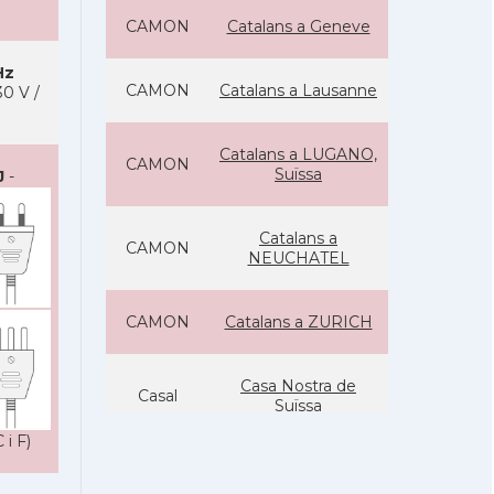
CAMON
Catalans a Geneve
Hz
CAMON
Catalans a Lausanne
0 V /
Catalans a LUGANO,
CAMON
Suïssa
J
-
Catalans a
CAMON
NEUCHATEL
CAMON
Catalans a ZURICH
Casa Nostra de
Casal
Suïssa
 i F)
Casal
Casal Català de Zuric