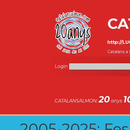
CA
http://L
Catalans a
Login
20
1
CATALANSALMON:
anys
2005-2025: Fes u