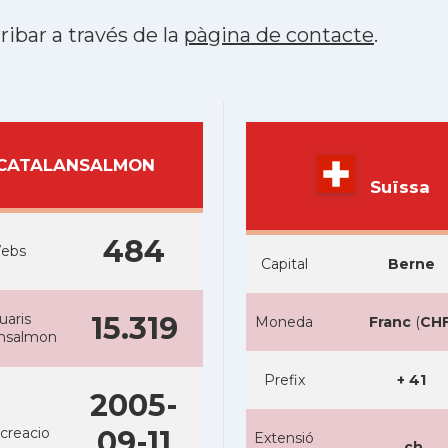
ribar a través de la
pàgina de contacte
.
CATALANSALMON
Suïssa
484
ebs
Capital
Berne
uaris
15.319
Moneda
Franc
(
CH
ansalmon
Prefix
+ 41
2005-
creacio
09-11
Extensió
.ch