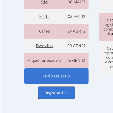
Silvi
08 MAI 12
Marta
03 MAI 12
Cat
regist
conso
Carles
24 ABR 12
Su
Dvrevillaa
20 GEN 12
Cat
regist
con
Miquel Torrebadella
15 GEN 12
d'ar
m
més usuaris
Registrar-t'hi!