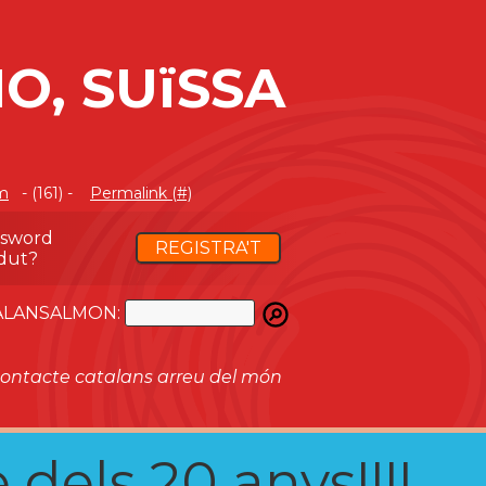
O, SUïSSA
m
- (161) -
Permalink (#)
ssword
REGISTRA'T
dut?
ATALANSALMON:
ontacte catalans arreu del món
 dels 20 anys!!!!