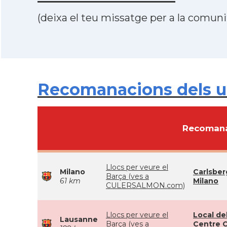
(deixa el teu missatge per a la comunit
Recomanacions dels us
Recomana
Llocs per veure el
Milano
Carlsber
Barça (ves a
61 km
Milano
CULERSALMON.com)
Llocs per veure el
Local de
Lausanne
Barça (ves a
Centre 