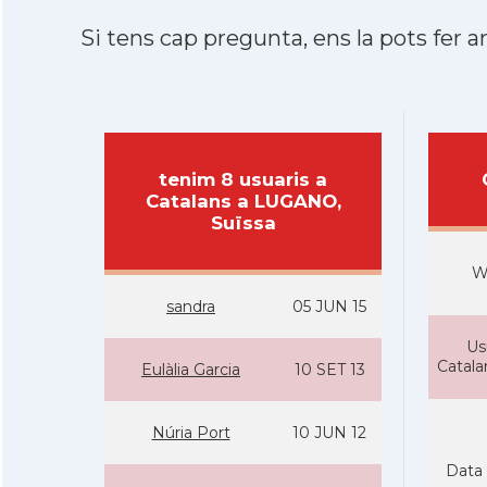
Si tens cap pregunta, ens la pots fer ar
tenim 8 usuaris a
Catalans a LUGANO,
Suïssa
W
sandra
05 JUN 15
Us
Catal
Eulàlia Garcia
10 SET 13
Núria Port
10 JUN 12
Data 