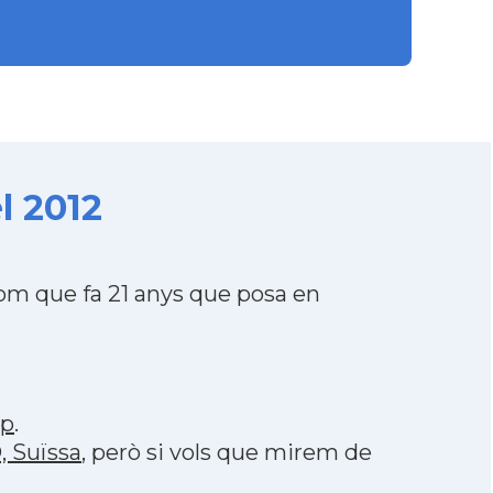
l 2012
om que fa 21 anys que posa en
pp
.
, Suïssa
, però si vols que mirem de