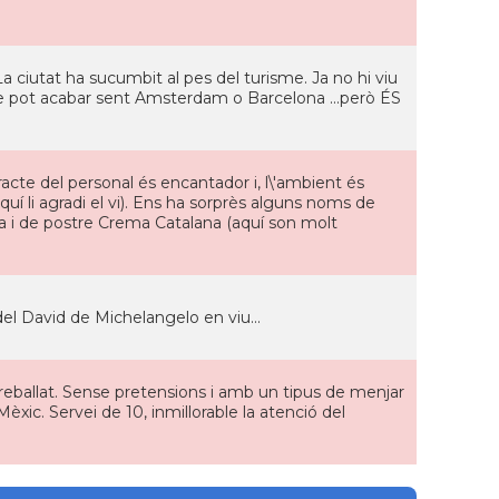
: La ciutat ha sucumbit al pes del turisme. Ja no hi viu
ue pot acabar sent Amsterdam o Barcelona ...però ÉS
cte del personal és encantador i, l\'ambient és
 a quí li agradi el vi). Ens ha sorprès alguns noms de
na i de postre Crema Catalana (aquí son molt
l David de Michelangelo en viu...
reballat. Sense pretensions i amb un tipus de menjar
èxic. Servei de 10, inmillorable la atenció del