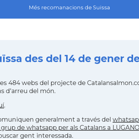
Més recomanacions de Suïssa
ssa des del 14 de gener de
les 484 webs del projecte de Catalansalmon.c
s d'arreu del món.
uí
.
 comuniquen generalment a través del
whatsa
 grup de whatsapp per als Catalans a LUGANO
buscar gent interessada.