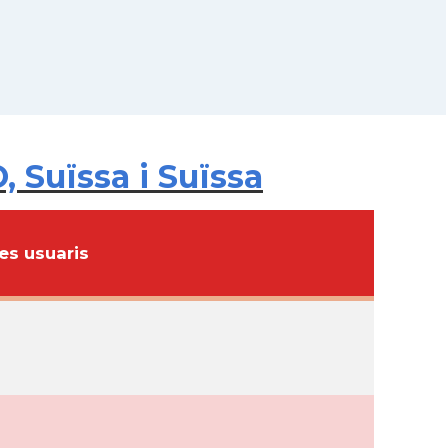
 Suïssa i Suïssa
s usuaris