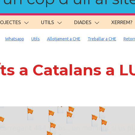
ROJECTES
UTILS
DIADES
XERREM?
Whatsapp
Utils
Allotjament a CHE
Treballar a CHE
Retor
s a Catalans a 
. carregant 484 webs... un moment si us p