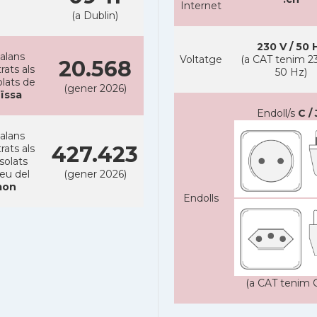
Internet
(a Dublin)
230 V / 50 
alans
Voltatge
(a CAT tenim 23
20.568
rats als
50 Hz)
lats de
(gener 2026)
ïssa
Endoll/s
C / 
alans
427.423
rats als
solats
reu del
(gener 2026)
on
Endolls
(a CAT tenim C