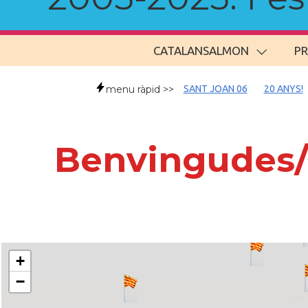
CATALANSALMON
P
menu ràpid >>
SANT JOAN 06
20 ANYS!
Benvingudes/t
+
−
..