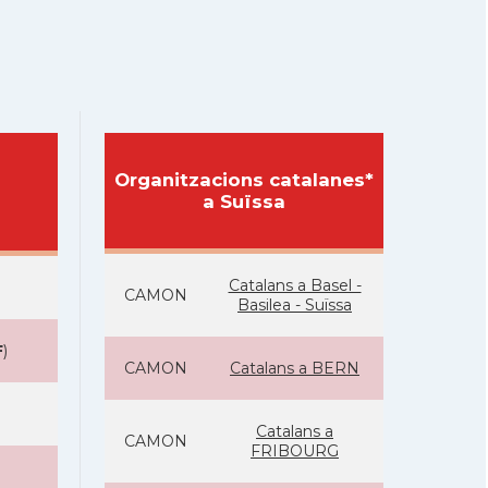
Organitzacions catalanes*
a Suïssa
Catalans a Basel -
CAMON
Basilea - Suïssa
F
)
CAMON
Catalans a BERN
Catalans a
CAMON
FRIBOURG