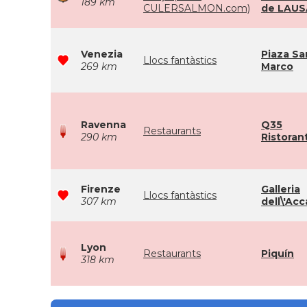
189 km
CULERSALMON.com)
de LAU
Venezia
Piaza Sa
Llocs fantàstics
269 km
Marco
Ravenna
Q35
Restaurants
290 km
Ristoran
Firenze
Galleria
Llocs fantàstics
307 km
dell\'Ac
Lyon
Restaurants
Piquín
318 km