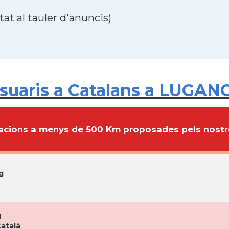
at al tauler d'anuncis)
uaris a Catalans a LUGANO,
cions a menys de 500 Km proposades pels nostre
g
l
Català