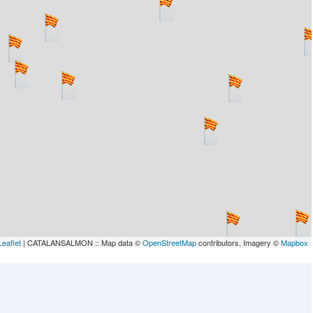
Leaflet
| CATALANSALMON :: Map data ©
OpenStreetMap
contributors, Imagery ©
Mapbox