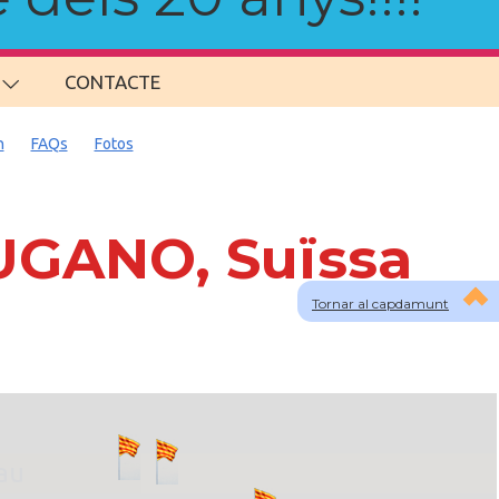
CONTACTE
n
FAQs
Fotos
LUGANO, Suïssa
Tornar al capdamunt
lau