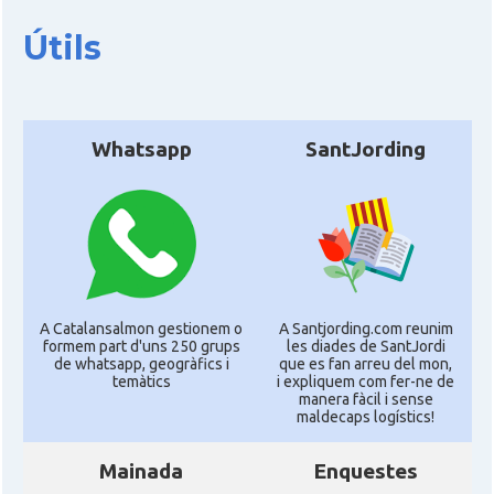
Útils
Casal
Centre Català de Mendoza
Casal
Centre Català de Rosario
Whatsapp
SantJording
Casal
Centre Català de Venado Tuerto
Casal
Les Quatres Barres Castelar
Delegació
Delegació del Govern al Con Sud
A Catalansalmon gestionem o
A Santjording.com reunim
formem part d'uns 250 grups
les diades de SantJordi
de whatsapp, geogràfics i
que es fan arreu del mon,
Consolat
Consolat general a Bahía Blanca
temàtics
i expliquem com fer-ne de
manera fàcil i sense
maldecaps logí­stics!
Consolat
Consolat general a Buenos Aires
Mainada
Enquestes