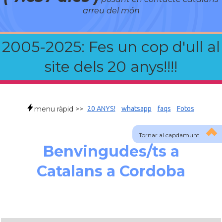
arreu del món
2005-2025: Fes un cop d'ull al
site dels 20 anys!!!!
menu ràpid >>
20 ANYS!
whatsapp
faqs
Fotos
Tornar al capdamunt
Benvingudes/ts a
Catalans a Cordoba