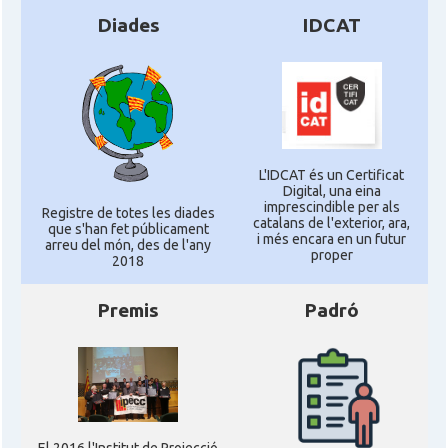
Diades
IDCAT
L'IDCAT és un Certificat
Digital, una eina
imprescindible per als
Registre de totes les diades
catalans de l'exterior, ara,
que s'han fet públicament
i més encara en un futur
arreu del món, des de l'any
proper
2018
Premis
Padró