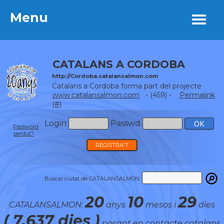
Menu
Menu
CATALANS A CORDOBA
http://Cordoba.catalansalmon.com
Catalans a Cordoba forma part del projecte
www.catalansalmon.com
- (459) -
Permalink
(#)
Login
Passwd
Password
perdut?
REGISTRA'T
Buscar ciutat de CATALANSALMON:
20
10
29
CATALANSALMON:
anys
mesos i
dies
( 7.637 dies )
posant en contacte catalans