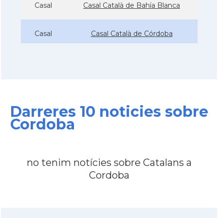
Casal
Casal Català de Bahía Blanca
Casal
Casal Català de Córdoba
Casal
Casal Català de Mar del Plata
Casal
Casal de Catalunya de Buenos Aires
Darreres 10 noticies sobre
Casal
Casal de Catalunya de Paraná
Cordoba
Casal
Casal de Catalunya de Santa Fe
no tenim notícies sobre Catalans a
Cordoba
Casal dels Països Catalans de La
Casal
Plata
Casal
Centre Català de Capitán Sarmiento