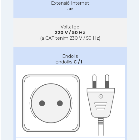
Extensió Internet
.ar
Voltatge
220 V / 50 Hz
(a CAT tenim 230 V / 50 Hz)
Endolls
Endoll/s
C / I
-