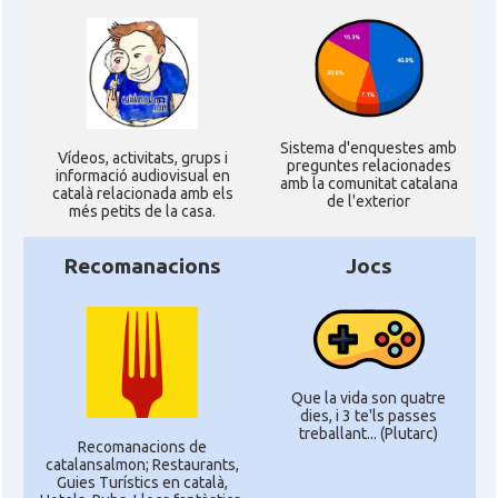
Consolat
Consolat general a Córdoba
Consolat
Consolat general a Mendoza
Consolat
Consolat general a Rosario
Sistema d'enquestes amb
Ví­deos, activitats, grups i
preguntes relacionades
informació audiovisual en
amb la comunitat catalana
català relacionada amb els
Ambaixada
Ambaixada espanyola a Argentina
de l'exterior
més petits de la casa.
* + ambaixades i consolats
Recomanacions
Jocs
Que la vida son quatre
dies, i 3 te'ls passes
treballant... (Plutarc)
Recomanacions de
catalansalmon; Restaurants,
Guies Turístics en català,