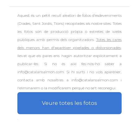
Aquest és un petit recull aleatori de
fotos d'esdeveniments
(Diades, Sant Jordis, Tions) recopilades als nostre sites. Totes
les fotos són de producció pròpia o extretes de webs
públiques amb permís dels organitzadors.
Totes les cares
dels menors han d'aparèixer pixelades o distorsionades
,
llevat que els pares ens hagin autoritzar explícitament a
publicar-les. Si no és així fes-nos-ho saber a
info@catalansalmon.com. Si hi surts i no vols aparèixer,
contacta amb nosaltres a info@catalansalmon.com i
l'eliminarem o la modificarem perquè no se't reconegui.
Veure totes les fotos
.