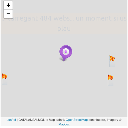
+
−
... carregant 484 webs... un moment si us
plau
Leaflet
| CATALANSALMON :: Map data ©
OpenStreetMap
contributors, Imagery ©
Mapbox