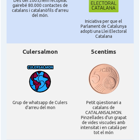
Des del 2005,hem recopilat
gairebé 80.000 contactes de
catalans i catalanòfils d'arreu
del món.
Iniciativa per que el
Parlament de Catalunya
adopti una Llei Electoral
Catalana
Culersalmon
5centims
Grup de whatsapp de Culers
Petit qüestionari a
d'arreu del mon
catalans de
CATALANSALMON.
Pinzellades d'un grapat
de vides viscudes amb
intensitat i en català per
tot el món