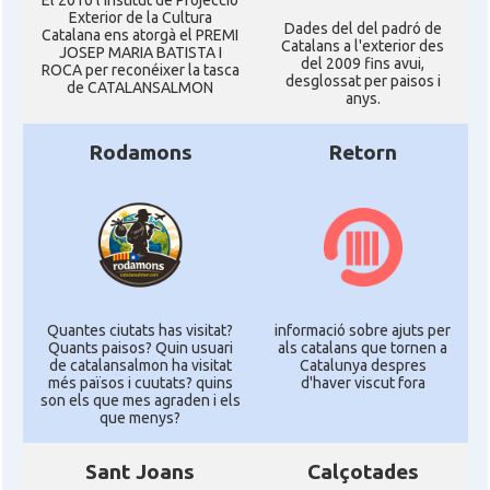
El 2016 l'Institut de Projecció
Exterior de la Cultura
Dades del del padró de
Catalana ens atorgà el PREMI
Catalans a l'exterior des
JOSEP MARIA BATISTA I
del 2009 fins avui,
ROCA per reconéixer la tasca
desglossat per paisos i
de CATALANSALMON
anys.
Rodamons
Retorn
Quantes ciutats has visitat?
informació sobre ajuts per
Quants paisos? Quin usuari
als catalans que tornen a
de catalansalmon ha visitat
Catalunya despres
més països i cuutats? quins
d'haver viscut fora
son els que mes agraden i els
que menys?
Sant Joans
Calçotades