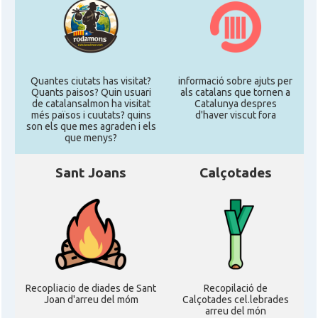
Quantes ciutats has visitat?
informació sobre ajuts per
Quants paisos? Quin usuari
als catalans que tornen a
de catalansalmon ha visitat
Catalunya despres
més països i cuutats? quins
d'haver viscut fora
son els que mes agraden i els
que menys?
Sant Joans
Calçotades
Recopliacio de diades de Sant
Recopilació de
Joan d'arreu del móm
Calçotades cel.lebrades
arreu del món