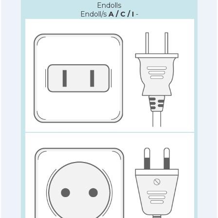
Endolls
Endoll/s
A / C / I
-