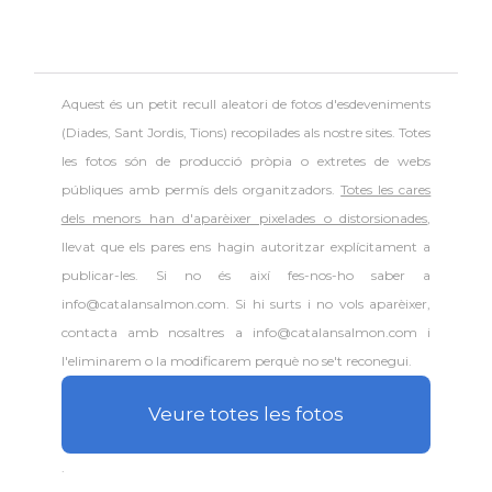
Aquest és un petit recull aleatori de
fotos d'esdeveniments
(Diades, Sant Jordis, Tions) recopilades als nostre sites. Totes
les fotos són de producció pròpia o extretes de webs
públiques amb permís dels organitzadors.
Totes les cares
dels menors han d'aparèixer pixelades o distorsionades
,
llevat que els pares ens hagin autoritzar explícitament a
publicar-les. Si no és així fes-nos-ho saber a
info@catalansalmon.com. Si hi surts i no vols aparèixer,
contacta amb nosaltres a info@catalansalmon.com i
l'eliminarem o la modificarem perquè no se't reconegui.
Veure totes les fotos
.