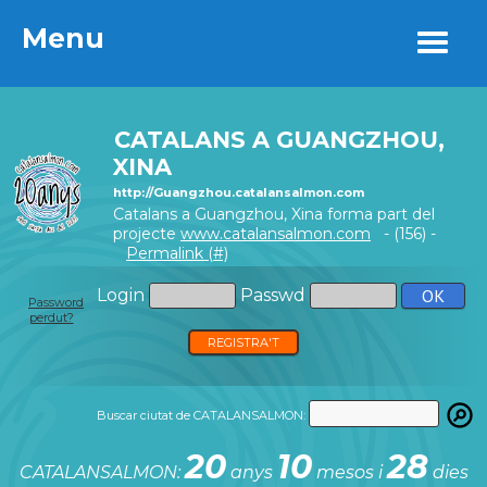
Menu
Menu
CATALANS A GUANGZHOU,
XINA
http://Guangzhou.catalansalmon.com
Catalans a Guangzhou, Xina forma part del
projecte
www.catalansalmon.com
- (156) -
Permalink (#)
Login
Passwd
Password
perdut?
REGISTRA'T
Buscar ciutat de CATALANSALMON:
20
10
28
CATALANSALMON:
anys
mesos i
dies