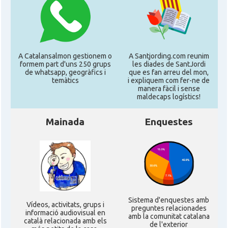
A Catalansalmon gestionem o
A Santjording.com reunim
formem part d'uns 250 grups
les diades de SantJordi
de whatsapp, geogràfics i
que es fan arreu del mon,
temàtics
i expliquem com fer-ne de
manera fàcil i sense
maldecaps logí­stics!
Mainada
Enquestes
Sistema d'enquestes amb
Ví­deos, activitats, grups i
preguntes relacionades
informació audiovisual en
amb la comunitat catalana
català relacionada amb els
de l'exterior