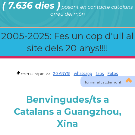
( 7.636 dies )
posant en contacte catalans
arreu del món
2005-2025: Fes un cop d'ull al
site dels 20 anys!!!!
menu ràpid >>
20 ANYS!
whatsapp
faqs
Fotos
Tornar al capdamunt
Benvingudes/ts a
Catalans a Guangzhou,
Xina