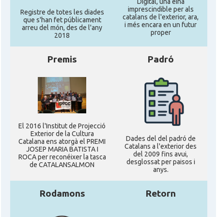
Digital, una eina
imprescindible per als
Registre de totes les diades
catalans de l'exterior, ara,
que s'han fet públicament
i més encara en un futur
arreu del món, des de l'any
proper
2018
Premis
Padró
El 2016 l'Institut de Projecció
Exterior de la Cultura
Dades del del padró de
Catalana ens atorgà el PREMI
Catalans a l'exterior des
JOSEP MARIA BATISTA I
del 2009 fins avui,
ROCA per reconéixer la tasca
desglossat per paisos i
de CATALANSALMON
anys.
Rodamons
Retorn