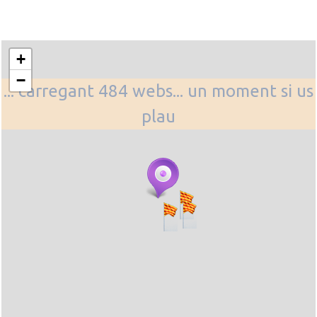
+
−
... carregant 484 webs... un moment si us
plau