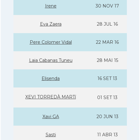
Irene
30 NOV 17
Eva Zaera
28 JUL 16
Pere Colomer Vidal
22 MAR 16
Laia Cabanas Tuneu
28 MAI 15
Elisenda
16 SET 13
XEVI TORREDÀ MARTí
01 SET 13
Xavi GA
20 JUN 13
Sasti
11 ABR 13