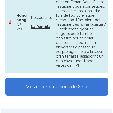
obrir en Ferran Adrià. És un
restaurant que aconsegueix
unes vibracions al paladar
Hong
fora de lloc! Jo el súper
Restaurants
Kong
recomano. L'ambient del
131
restaurant és "smart-casual\"
La Rambla
km
... amb molta gent de
negocis però també
bonissim per celebrar
ocacions especials com
aniversaris o passar un
vespre agradable a la seva
gran terrassa, assaborint un
bon cava i unes bones
vistes de HK!
Més recomanacions de Xina