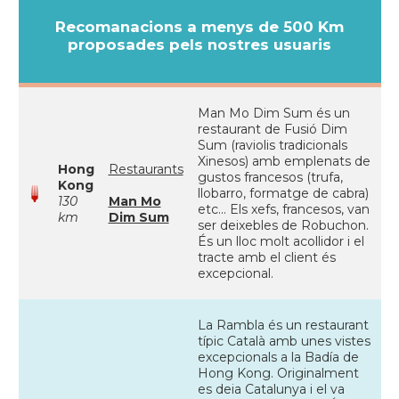
Recomanacions a menys de 500 Km
proposades pels nostres usuaris
Man Mo Dim Sum és un
restaurant de Fusió Dim
Sum (raviolis tradicionals
Xinesos) amb emplenats de
Hong
Restaurants
gustos francesos (trufa,
Kong
llobarro, formatge de cabra)
130
Man Mo
etc... Els xefs, francesos, van
km
Dim Sum
ser deixebles de Robuchon.
És un lloc molt acollidor i el
tracte amb el client és
excepcional.
La Rambla és un restaurant
típic Català amb unes vistes
excepcionals a la Badía de
Hong Kong. Originalment
es deia Catalunya i el va