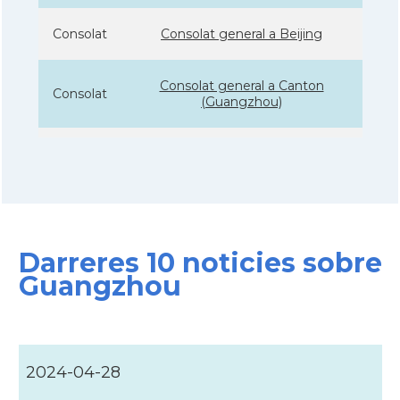
Consolat
Consolat general a Beijing
Consolat general a Canton
Consolat
(Guangzhou)
Consolat
Consolat general a Shanghai
Ambaixada
Ambaixada espanyola a Xina
* + ambaixades i consolats
Darreres 10 noticies sobre
Guangzhou
2024-04-28