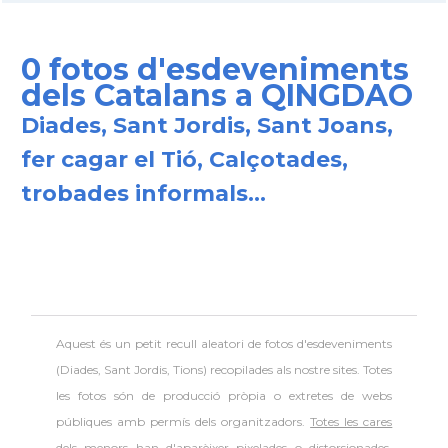
0 fotos d'esdeveniments
dels Catalans a QINGDAO
Diades, Sant Jordis, Sant Joans,
fer cagar el Tió, Calçotades,
trobades informals...
Aquest és un petit recull aleatori de
fotos d'esdeveniments
(Diades, Sant Jordis, Tions) recopilades als nostre sites. Totes
les fotos són de producció pròpia o extretes de webs
públiques amb permís dels organitzadors.
Totes les cares
dels menors han d'aparèixer pixelades o distorsionades
,