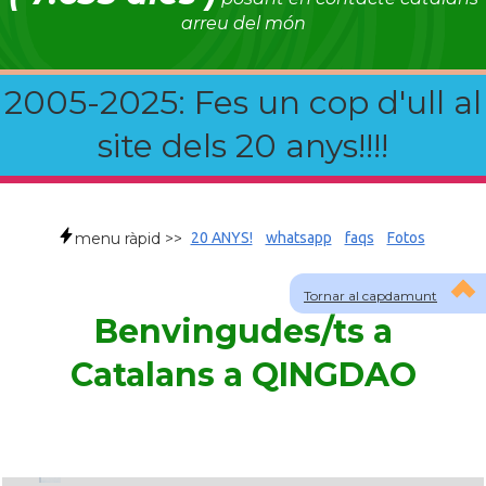
arreu del món
2005-2025: Fes un cop d'ull al
site dels 20 anys!!!!
menu ràpid >>
20 ANYS!
whatsapp
faqs
Fotos
Tornar al capdamunt
Benvingudes/ts a
Catalans a QINGDAO