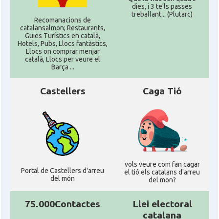
dies, i 3 te'ls passes
treballant... (Plutarc)
Recomanacions de
catalansalmon; Restaurants,
Guies Turístics en català,
Hotels, Pubs, Llocs fantàstics,
Llocs on comprar menjar
català, Llocs per veure el
Barça ...
Castellers
Caga Tió
vols veure com fan cagar
Portal de Castellers d'arreu
el tió els catalans d'arreu
del món
del mon?
75.000Contactes
Llei electoral
catalana