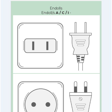
Endolls
Endoll/s
A / C / I
-