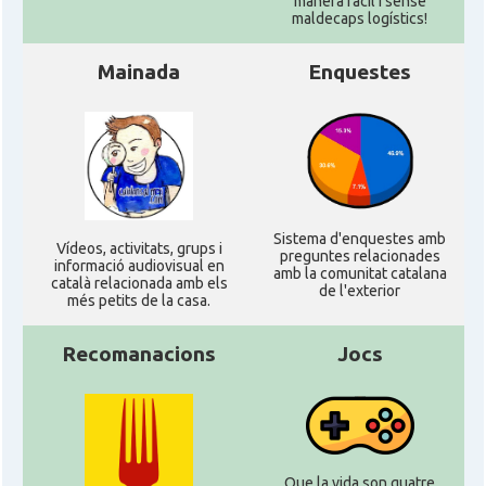
manera fàcil i sense
maldecaps logí­stics!
Mainada
Enquestes
Sistema d'enquestes amb
Ví­deos, activitats, grups i
preguntes relacionades
informació audiovisual en
amb la comunitat catalana
català relacionada amb els
de l'exterior
més petits de la casa.
Recomanacions
Jocs
Que la vida son quatre