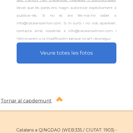
llevat que els pares ens hagin autoritzar explícitament a
publicar-les. Si no és així fes-nos-ho saber a
info@catalansalmon.com. Si hi surts i no vols aparèixer,
contacta amb nosaltres a info@catalansalmon.com i
l'eliminarem o la modificarem perquè no se't reconegui.
Veure totes les fotos
.
Tornar al capdemunt
Catalans a QINGDAO (WEB:335 / CIUTAT: 1903) -