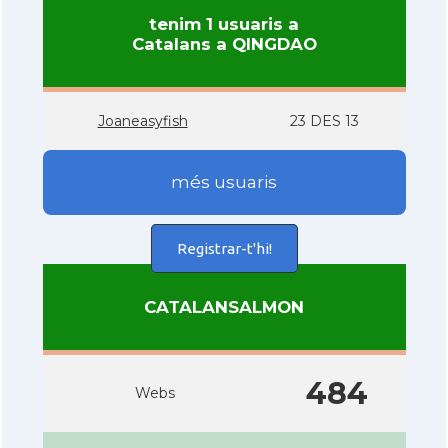
tenim 1 usuaris a
Catalans a QINGDAO
Joaneasyfish
23 DES 13
més usuaris
Registrar-t'hi!
CATALANSALMON
484
Webs