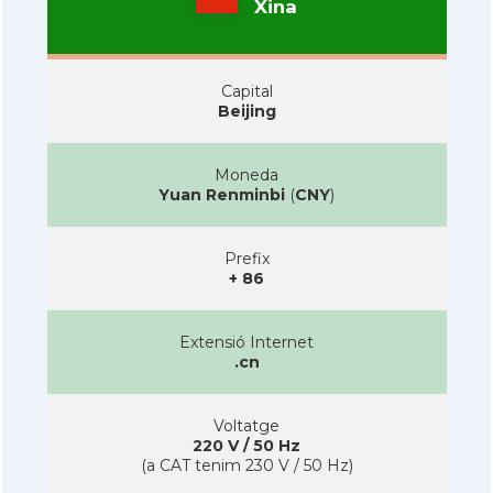
Xina
Capital
Beijing
Moneda
Yuan Renminbi
(
CNY
)
Prefix
+ 86
Extensió Internet
.cn
Voltatge
220 V / 50 Hz
(a CAT tenim 230 V / 50 Hz)