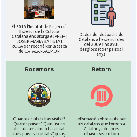
El 2016 l'Institut de Projecció
Exterior de la Cultura
Dades del del padró de
Catalana ens atorgà el PREMI
Catalans a l'exterior des
JOSEP MARIA BATISTA I
del 2009 fins avui,
ROCA per reconéixer la tasca
desglossat per paisos i
de CATALANSALMON
anys.
Rodamons
Retorn
Quantes ciutats has visitat?
informació sobre ajuts per
Quants paisos? Quin usuari
als catalans que tornen a
de catalansalmon ha visitat
Catalunya despres
més països i cuutats? quins
d'haver viscut fora