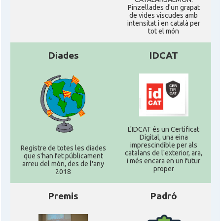
Pinzellades d'un grapat
de vides viscudes amb
intensitat i en català per
tot el món
Diades
IDCAT
L'IDCAT és un Certificat
Digital, una eina
imprescindible per als
Registre de totes les diades
catalans de l'exterior, ara,
que s'han fet públicament
i més encara en un futur
arreu del món, des de l'any
proper
2018
Premis
Padró