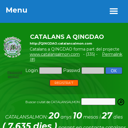
Menu
Menu
CATALANS A QINGDAO
http://QINGDAO.catalansalmon.com
Catalans a QINGDAO forma part del projecte
www.catalansalmon.com
- (335) -
Permalink
(#)
Login
Passwd
Password
perdut?
REGISTRA'T
Buscar ciutat de CATALANSALMON:
20
10
27
CATALANSALMON:
anys
mesos i
dies
( 7.635 dies )
posant en contacte catalans