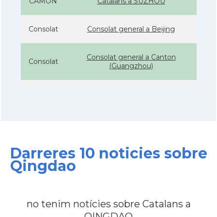
CAMON
Catalans a SUZHOU
Consolat
Consolat general a Beijing
Consolat general a Canton
Consolat
(Guangzhou)
Consolat
Consolat general a Shanghai
Ambaixada
Ambaixada espanyola a Xina
* + ambaixades i consolats
Darreres 10 noticies sobre
Qingdao
no tenim notícies sobre Catalans a
QINGDAO