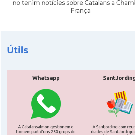
no tenim notícies sobre Catalans a Cham
França
CAMON
CATALANS A PARIS
CAMON
Catalans a PERPINYA
Útils
CAMON
Catalans a REIMS
CAMON
Catalans a RENNES
Whatsapp
SantJordin
CAMON
Catalans a Rouen
CAMON
Catalans a STRASBOURG
CAMON
Catalans a Toulouse
A Catalansalmon gestionem o
A Santjording.com reun
formem part d'uns 250 grups de
diades de SantJordi que