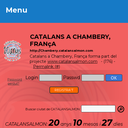
Menu
Menu
CATALANS A CHAMBERY,
FRANçA
http://Chambery.catalansalmon.com
Catalans a Chambery, França forma part del
projecte
www.catalansalmon.com
- (176) -
Permalink (#)
Login
Passwd
Password
perdut?
REGISTRA'T
Buscar ciutat de CATALANSALMON:
20
10
27
CATALANSALMON:
anys
mesos i
dies