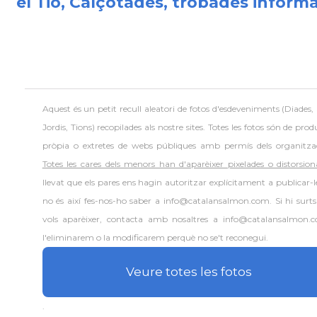
el Tió, Calçotades, trobades informal
Aquest és un petit recull aleatori de
fotos d'esdeveniments (Diades,
Jordis, Tions) recopilades als nostre sites. Totes les fotos són de prod
pròpia o extretes de webs públiques amb permís dels organitza
Totes les cares dels menors han d'aparèixer pixelades o distorsion
llevat que els pares ens hagin autoritzar explícitament a publicar-le
no és així fes-nos-ho saber a info@catalansalmon.com. Si hi surts
vols aparèixer, contacta amb nosaltres a info@catalansalmon.
l'eliminarem o la modificarem perquè no se't reconegui.
Veure totes les fotos
.