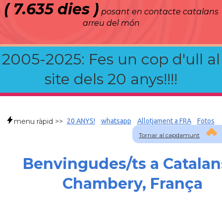
( 7.635 dies )
posant en contacte catalans
arreu del món
2005-2025: Fes un cop d'ull al
site dels 20 anys!!!!
menu ràpid >>
20 ANYS!
whatsapp
Allotjament a FRA
Fotos
Tornar al capdamunt
Benvingudes/ts a Catalan
Chambery, França