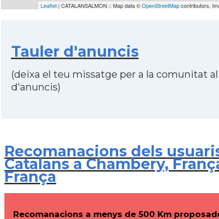
Leaflet
| CATALANSALMON :: Map data ©
OpenStreetMap
contributors, I
Tauler d'anuncis
(deixa el teu missatge per a la comunitat al
d'anuncis)
Recomanacions dels usuari
Catalans a Chambery, França
França
Recomanacions a menys de 500 Km proposade