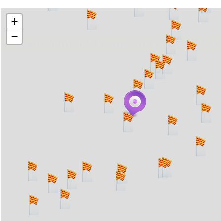
+
−
... carregant 484 webs... un moment si 