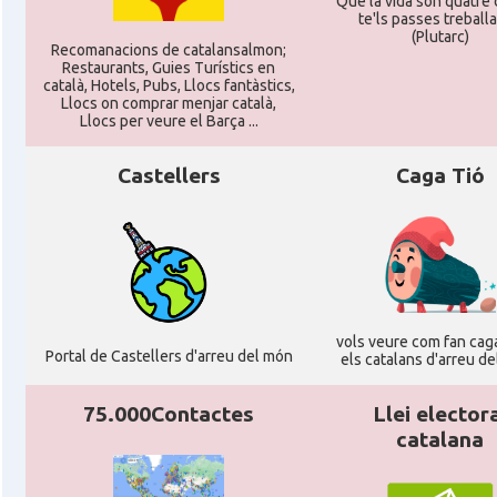
Que la vida son quatre d
Perpinyà
te'ls passes treballan
(Plutarc)
Recomanacions de catalansalmon;
Restaurants, Guies Turístics en
Casal
Cercle Català de Marsella
català, Hotels, Pubs, Llocs fantàstics,
Llocs on comprar menjar català,
Llocs per veure el Barça ...
Acció
Oficina d'ACCIÓ Paris
Castellers
Caga Tió
Delegació
Delegació del Govern a França
Consolat
Consolat general a Bayonne
Consolat
Consolat general a Bordeaux
vols veure com fan caga
Portal de Castellers d'arreu del món
els catalans d'arreu d
Consolat
Consolat general a Lyon
75.000Contactes
Llei elector
catalana
Consolat
Consolat general a Marseille