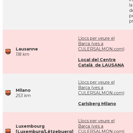
l
d
p
pr
Llocs per veure el
Barça (ves a
Lausanne
CULERSALMON.com)
118 km
Local del Centre
Català de LAUSANA
Llocs per veure el
Barça (ves a
Milano
CULERSALMON.com)
253 km
Carlsberg Milano
Llocs per veure el
Luxembourg
Barça (ves a
[Luxemburg/Lëtzebuerg]
CULERSALMON.com)