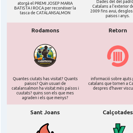
Dades del del padr
atorgà el PREMI JOSEP MARIA
Catalans a l'exterior d
BATISTA I ROCA per reconéixer la
2009 fins avui, desglos
tasca de CATALANSALMON
paisos i anys.
Rodamons
Retorn
Quantes ciutats has visitat? Quants
informació sobre ajuts 
paisos? Quin usuari de
catalans que tornen a C
catalansalmon ha visitat més països i
despres d'haver viscu
cuutats? quins son els que mes
agraden i els que menys?
Sant Joans
Calçotades