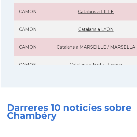
CAMON
Catalans a LILLE
CAMON
Catalans a LYON
CAMON
Catalans a MARSEILLE / MARSELLA
CAMON
Catalans a Metz - França
CAMON
Catalans a Montpellier - França
CAMON
Catalans a NANCY
Darreres 10 noticies sobre
Chambéry
CAMON
Catalans a Nantes
CAMON
Catalans a Nice, Niça