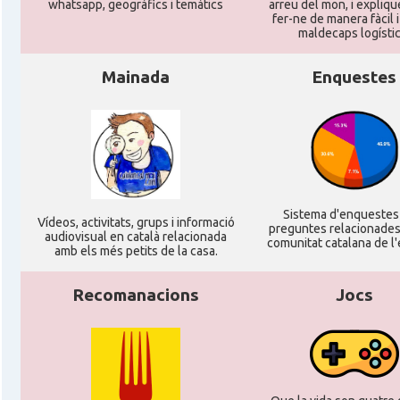
whatsapp, geogràfics i temàtics
arreu del mon, i expliq
CAMON
Catalans a TROYES
fer-ne de manera fàcil 
maldecaps logí­stic
Ateneu Català de l'Eurodistrict Strasbour
Casal
Mainada
Enquestes
Ortenau
Casal
Casal Català de Grenoble (Maison de Catal
Casal
Casal Català de Nantes "Tirant lo Blanc\
Sistema d'enqueste
Ví­deos, activitats, grups i informació
preguntes relacionades
Casal
Casal Català de Tolosa de Llenguadoc
audiovisual en català relacionada
comunitat catalana de l'
amb els més petits de la casa.
Casal
Casal de Catalunya de París
Recomanacions
Jocs
Casal
Centre Català d'Occitània
Centre Cultural Català - Casal Jaume I 
Casal