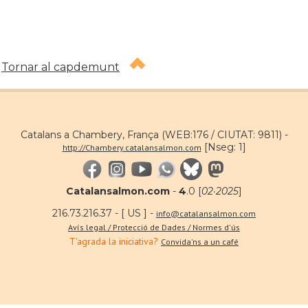
Tornar al capdemunt
Catalans a Chambery, França (WEB:176 / CIUTAT: 9811) -
[Nseg: 1]
http://Chambery.catalansalmon.com
Catalansalmon.com
-
4
.0 [
02·2025
]
216.73.216.37 - [ US ] -
info@catalansalmon.com
Avís legal / Protecció de Dades / Normes d'ús
T'agrada la iniciativa?
Convida'ns a un café