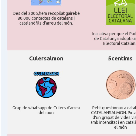
Consolat
Consolat general a Montpellier
Des del 2005,hem recopilat gairebé
80.000 contactes de catalans i
catalanòfils d'arreu del món.
Consolat
Consolat general a Paris
Iniciativa per que el Pa
de Catalunya adopti un
Consolat
Consolat general a Pau
Electoral Catalan
Culersalmon
5centims
Consolat
Consolat general a Perpinyà
Consolat
Consolat general a Strasbourg
Consolat
Consolat general a Toulouse
Grup de whatsapp de Culers d'arreu
Petit qüestionari a cata
Ambaixada
Ambaixada espanyola a França
del mon
CATALANSALMON. Pinz
d'un grapat de vides v
amb intensitat i en catal
* + ambaixades i consolats
el món