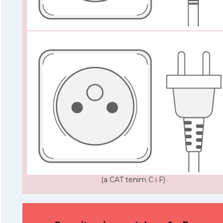
(a CAT tenim C i F)