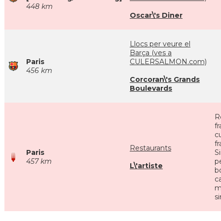
448 km
Oscar\'s Diner
Llocs per veure el
Barça (ves a
Paris
CULERSALMON.com)
456 km
Corcoran\'s Grands
Boulevards
R
f
cu
f
Restaurants
Paris
S
457 km
p
L\'artiste
bo
c
m
s