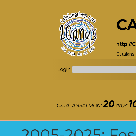
C
http:/
Catalans
Login
20
1
CATALANSALMON:
anys
2005-2025: Fes u