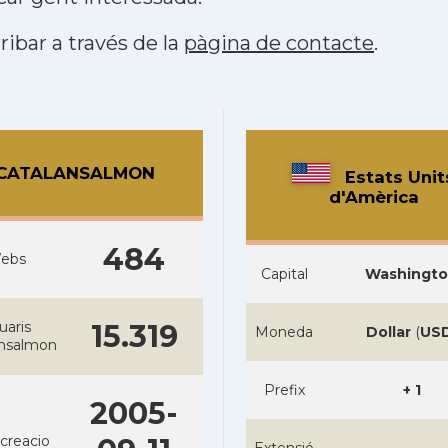
ribar a través de la
pàgina de contacte
.
CATALANSALMON
Estats Unit
d'Amèrica
484
ebs
Capital
Washingt
uaris
15.319
Moneda
Dollar
(
US
ansalmon
Prefix
+ 1
2005-
creacio