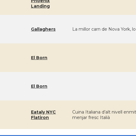
Phoenix
Landing
Gallaghers
La millor carn de Nova York, l
El Born
El Born
Eataly NYC
Cuina Italiana d’alt nivell enm
Flatiron
menjar fresc Italià