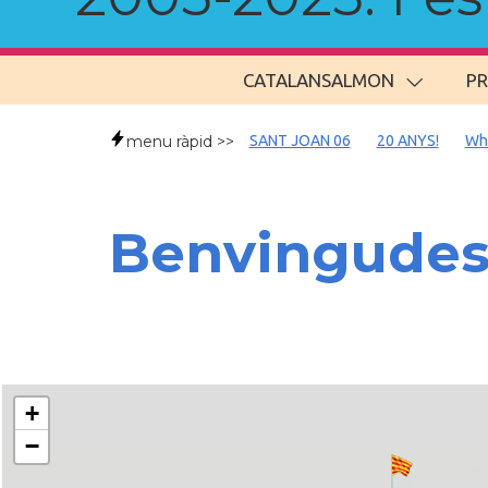
CATALANSALMON
P
menu ràpid >>
SANT JOAN 06
20 ANYS!
Wh
Benvingudes
+
−
..