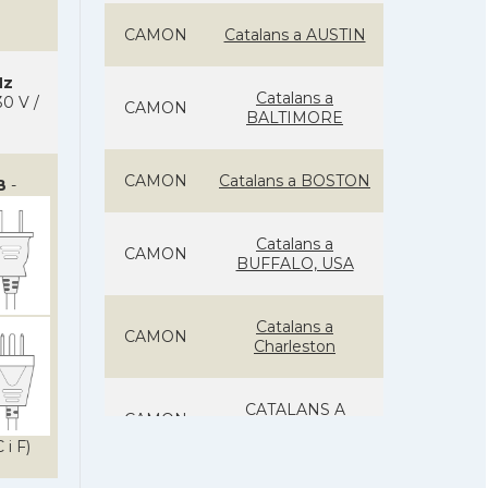
CAMON
Catalans a AUSTIN
Hz
Catalans a
0 V /
CAMON
BALTIMORE
CAMON
Catalans a BOSTON
B
-
Catalans a
CAMON
BUFFALO, USA
Catalans a
CAMON
Charleston
CATALANS A
CAMON
CHICAGO
 i F)