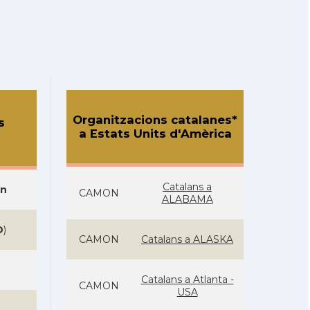
Organitzacions catalanes*
s
a Estats Units d'Amèrica
Catalans a
on
CAMON
ALABAMA
D
)
CAMON
Catalans a ALASKA
Catalans a Atlanta -
CAMON
USA