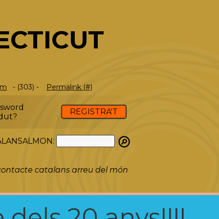
ECTICUT
om
- (303) -
Permalink (#)
ssword
REGISTRA'T
dut?
ATALANSALMON:
ontacte catalans arreu del món
 dels 20 anys!!!!