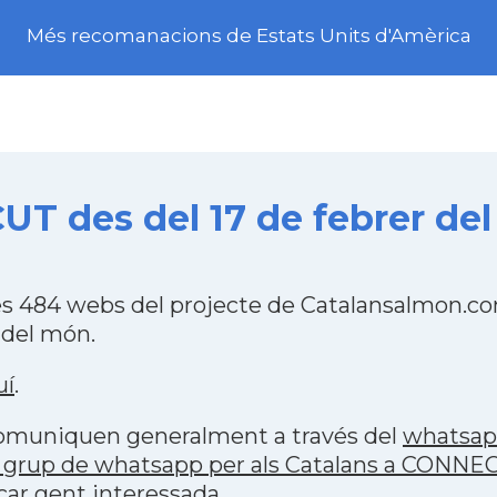
Més recomanacions de Estats Units d'Amèrica
T des del 17 de febrer del
s 484 webs del projecte de Catalansalmon.com
 del món.
uí
.
 comuniquen generalment a través del
whatsa
 grup de whatsapp per als Catalans a CONNE
car gent interessada.