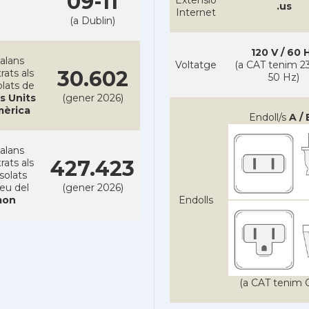
09-11
Extensió
.us
Internet
(a Dublin)
120 V / 60 
alans
Voltatge
(a CAT tenim 23
30.602
rats als
50 Hz)
lats de
s Units
(gener 2026)
mèrica
Endoll/s
A / 
alans
427.423
rats als
solats
reu del
(gener 2026)
on
Endolls
(a CAT tenim C