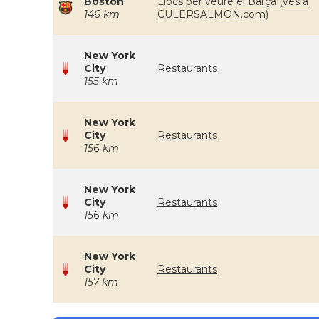
Boston
Llocs per veure el Barça (ves a
146 km
CULERSALMON.com)
New York
City
Restaurants
155 km
New York
City
Restaurants
156 km
New York
City
Restaurants
156 km
New York
City
Restaurants
157 km