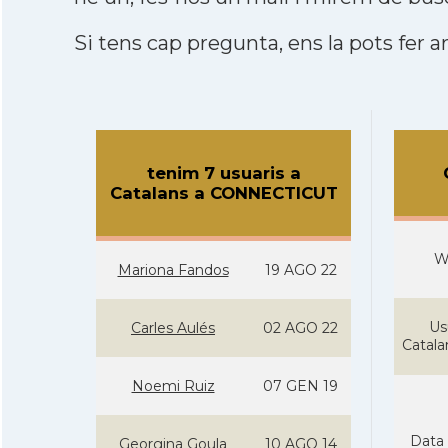
Si tens cap pregunta, ens la pots fer ar
tenim 7 usuaris a
Catalans a CONNECTICUT
W
Mariona Fandos
19 AGO 22
Us
Carles Aulés
02 AGO 22
Catal
Noemi Ruiz
07 GEN 19
Data 
Georgina Goula
10 AGO 14