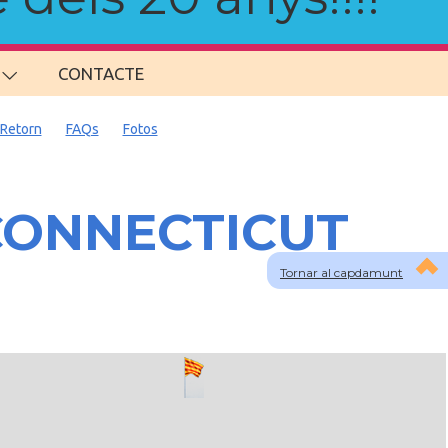
CONTACTE
Retorn
FAQs
Fotos
 CONNECTICUT
Tornar al capdamunt
lau