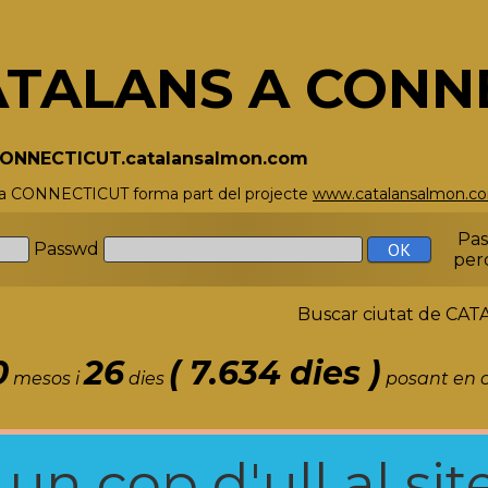
ATALANS A CONN
/CONNECTICUT.catalansalmon.com
 a CONNECTICUT forma part del projecte
www.catalansalmon.c
Pa
Passwd
per
Buscar ciutat de C
0
26
( 7.634 dies )
mesos i
dies
posant en c
n cop d'ull al site