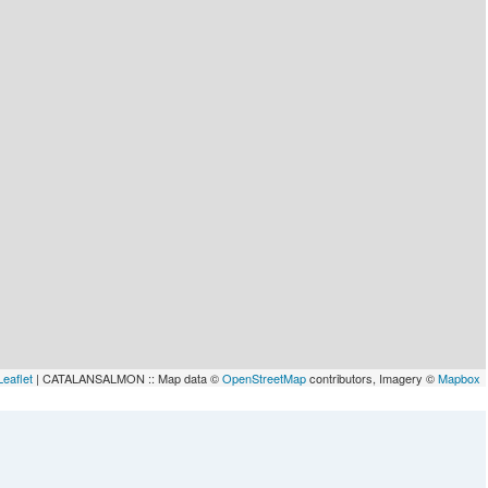
Leaflet
| CATALANSALMON :: Map data ©
OpenStreetMap
contributors, Imagery ©
Mapbox