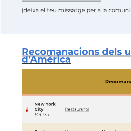
(deixa el teu missatge per a la comunit
Recomanacions dels us
d'Amèrica
Recomana
New York
City
Restaurants
144 km