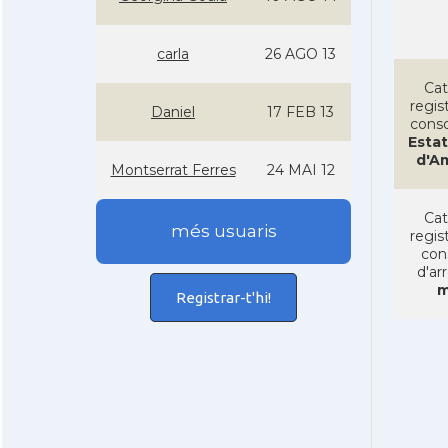
carla
26 AGO 13
Cat
regist
Daniel
17 FEB 13
conso
Estat
d'A
Montserrat Ferres
24 MAI 12
Cat
més usuaris
regist
con
d'ar
m
Registrar-t'hi!