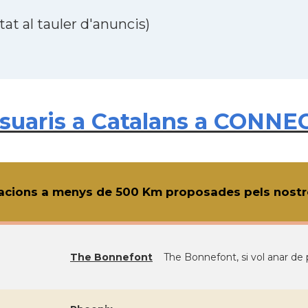
at al tauler d'anuncis)
uaris a Catalans a CONNEC
cions a menys de 500 Km proposades pels nostre
The Bonnefont
The Bonnefont, si vol anar de p