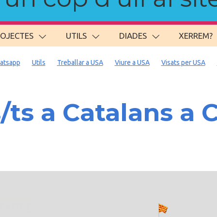
ROJECTES
UTILS
DIADES
XERREM?
atsapp
Utils
Treballar a USA
Viure a USA
Visats per USA
/ts a Catalans a
. carregant 484 webs... un moment si us p